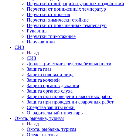
Перчатки от вибраций и ударных воздействий
Перчатки от пониженных температур
Перчатки от порезов
Перчатки химически стойкие
Перчатки от повышенных температур
Рукавицы
Перчатки трикотажные
Нарукавники
СИЗ
Назад
СИЗ
Диэлектрические средства безопасности
Защита глаз
Защита головы и лица
Защита коленей
Защита органов дыхания
Защита органов слуха
Защита при проведении высотных работ
Защита при проведении сварочных работ
Средства защиты кожи
Оградительный инвентарь
Охота, рыбалка, туризм
Назад
Охота, рыбалка, туризм
Одежда летняя