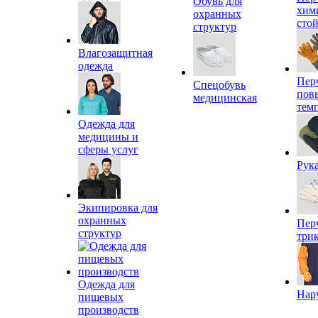
Обувь для
хим
охранных
сто
структур
Влагозащитная
одежда
Пер
Спецобувь
пов
медицинская
тем
Одежда для
медицины и
сферы услуг
Рук
Экипировка для
охранных
Пер
структур
три
Одежда для
Нар
пищевых
производств