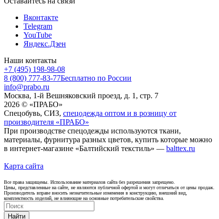
Оставайтесь на связи
Вконтакте
Telegram
YouTube
Яндекс.Дзен
Наши контакты
+7 (495) 198-98-08
8 (800) 777-83-77
Бесплатно по России
info@prabo.ru
Москва, 1-й Вешняковский проезд, д. 1, стр. 7
2026 © «ПРАБО»
Спецобувь, СИЗ,
спецодежда оптом и в розницу от
производителя «ПРАБО»
При производстве спецодежды используются ткани,
материалы, фурнитура разных цветов, купить которые можно
в интернет-магазине «Балтийский текстиль» —
balttex.ru
Карта сайта
Все права защищены. Использование материалов сайта без разрешения запрещено.
Цены, представленные на сайте, не являются публичной офертой и могут отличаться от цены продаж.
Производитель вправе вносить незначительные изменения в конструкцию, внешний вид,
комплектность изделий, не влияющие на основные потребительские свойства.
Найти