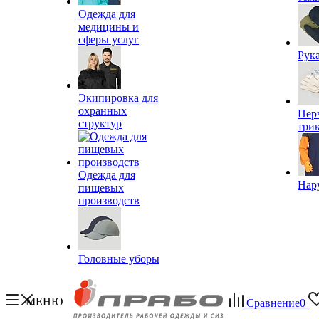
Одежда для
медицины и
сферы услуг
Рук
Экипировка для
охранных
Пер
структур
три
Одежда для
Нар
пищевых
производств
Головные уборы
МЕНЮ
Сравнение
0