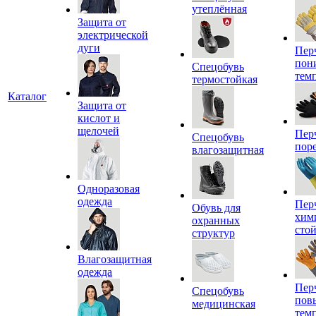
утеплённая
Защита от
электрической
дуги
Пер
пон
Спецобувь
тем
термостойкая
Каталог
Защита от
кислот и
щелочей
Пер
Спецобувь
пор
влагозащитная
Одноразовая
одежда
Пер
Обувь для
хим
охранных
сто
структур
Влагозащитная
одежда
Пер
Спецобувь
пов
медицинская
тем