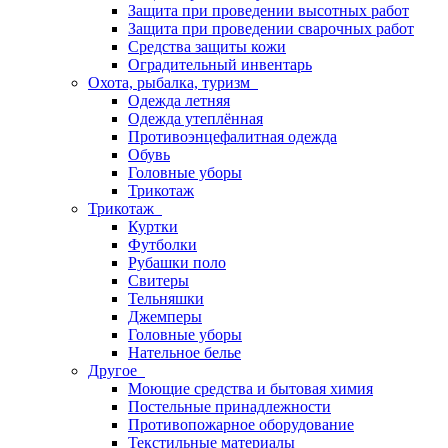
Защита при проведении высотных работ
Защита при проведении сварочных работ
Средства защиты кожи
Оградительный инвентарь
Охота, рыбалка, туризм
Одежда летняя
Одежда утеплённая
Противоэнцефалитная одежда
Обувь
Головные уборы
Трикотаж
Трикотаж
Куртки
Футболки
Рубашки поло
Свитеры
Тельняшки
Джемперы
Головные уборы
Нательное белье
Другое
Моющие средства и бытовая химия
Постельные принадлежности
Противопожарное оборудование
Текстильные материалы