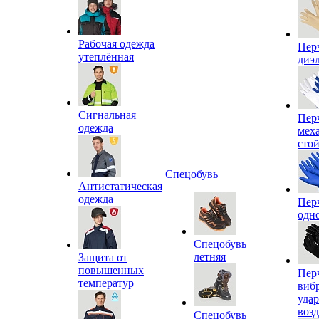
Рабочая одежда
Пер
утеплённая
диэ
Сигнальная
Пер
одежда
мех
сто
Спецобувь
Антистатическая
одежда
Пер
одн
Спецобувь
летняя
Защита от
повышенных
Пер
температур
виб
уда
воз
Спецобувь