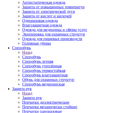
Антистатическая одежда
Защита от повышенных температур
Защита от электрической дуги
Защита от кислот и щелочей
Одноразовая одежда
Влагозащитная одежда
Одежда для медицины и сферы услуг
Экипировка для охранных структур
Одежда для пищевых производств
Головные уборы
Спецобувь
Назад
Спецобувь
Спецобувь летняя
Спецобувь утеплённая
Спецобувь термостойкая
Спецобувь влагозащитная
Обувь для охранных структур
Спецобувь медицинская
Защита рук
Назад
Защита рук
Перчатки диэлектрические
Перчатки механически стойкие
Перчатки одноразовые