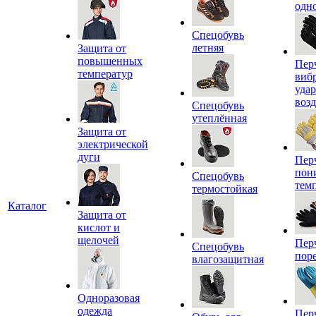
одн
Спецобувь
летняя
Защита от
повышенных
Пер
температур
виб
уда
воз
Спецобувь
утеплённая
Защита от
электрической
дуги
Пер
пон
Спецобувь
тем
термостойкая
Каталог
Защита от
кислот и
щелочей
Пер
Спецобувь
пор
влагозащитная
Одноразовая
одежда
Пер