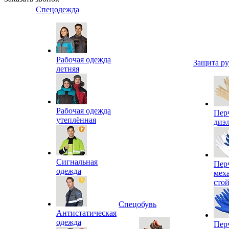
Спецодежда
Рабочая одежда
Защита р
летняя
Рабочая одежда
Пер
утеплённая
диэ
Сигнальная
Пер
одежда
мех
сто
Спецобувь
Антистатическая
одежда
Пер