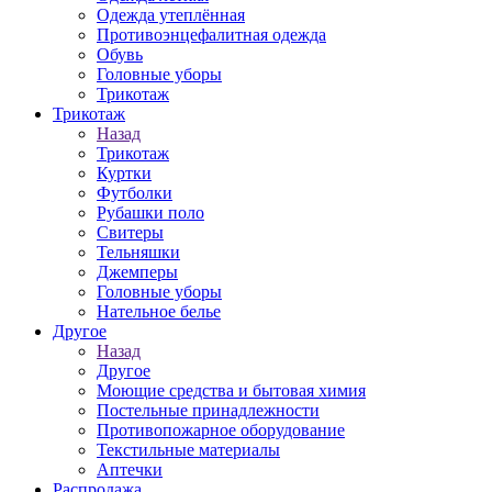
Одежда утеплённая
Противоэнцефалитная одежда
Обувь
Головные уборы
Трикотаж
Трикотаж
Назад
Трикотаж
Куртки
Футболки
Рубашки поло
Свитеры
Тельняшки
Джемперы
Головные уборы
Нательное белье
Другое
Назад
Другое
Моющие средства и бытовая химия
Постельные принадлежности
Противопожарное оборудование
Текстильные материалы
Аптечки
Распродажа