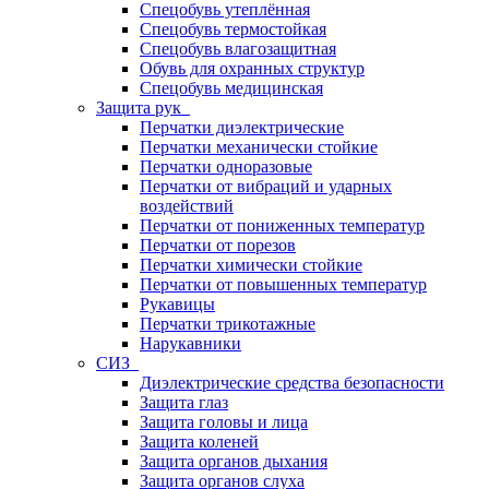
Спецобувь утеплённая
Спецобувь термостойкая
Спецобувь влагозащитная
Обувь для охранных структур
Спецобувь медицинская
Защита рук
Перчатки диэлектрические
Перчатки механически стойкие
Перчатки одноразовые
Перчатки от вибраций и ударных
воздействий
Перчатки от пониженных температур
Перчатки от порезов
Перчатки химически стойкие
Перчатки от повышенных температур
Рукавицы
Перчатки трикотажные
Нарукавники
СИЗ
Диэлектрические средства безопасности
Защита глаз
Защита головы и лица
Защита коленей
Защита органов дыхания
Защита органов слуха