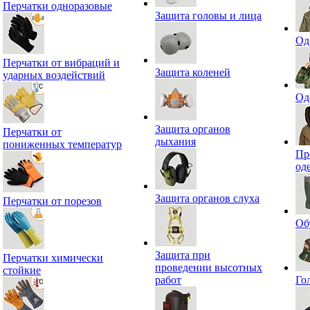
Перчатки одноразовые
Защита головы и лица
Од
Перчатки от вибраций и
Защита коленей
ударных воздействий
Од
Защита органов
Перчатки от
дыхания
пониженных температур
Пр
од
Защита органов слуха
Перчатки от порезов
Об
Защита при
Перчатки химически
проведении высотных
стойкие
работ
Го