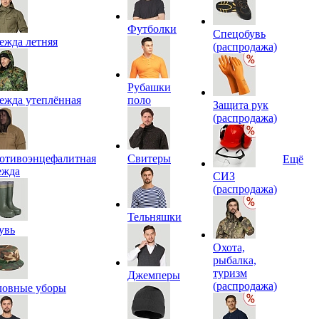
Футболки
Спецобувь
ежда летняя
(распродажа)
Рубашки
ежда утеплённая
поло
Защита рук
(распродажа)
отивоэнцефалитная
Свитеры
Ещё
ежда
СИЗ
(распродажа)
Тельняшки
увь
Охота,
рыбалка,
туризм
Джемперы
(распродажа)
ловные уборы