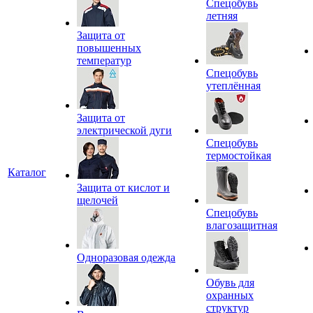
Спецобувь
летняя
Защита от
повышенных
температур
Спецобувь
утеплённая
Защита от
электрической дуги
Спецобувь
термостойкая
Каталог
Защита от кислот и
щелочей
Спецобувь
влагозащитная
Одноразовая одежда
Обувь для
охранных
структур