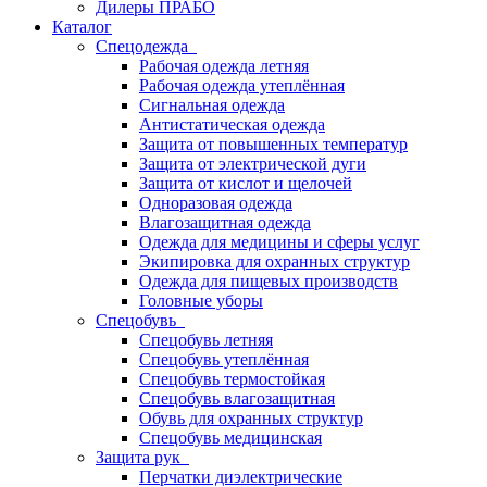
Дилеры ПРАБО
Каталог
Спецодежда
Рабочая одежда летняя
Рабочая одежда утеплённая
Сигнальная одежда
Антистатическая одежда
Защита от повышенных температур
Защита от электрической дуги
Защита от кислот и щелочей
Одноразовая одежда
Влагозащитная одежда
Одежда для медицины и сферы услуг
Экипировка для охранных структур
Одежда для пищевых производств
Головные уборы
Спецобувь
Спецобувь летняя
Спецобувь утеплённая
Спецобувь термостойкая
Спецобувь влагозащитная
Обувь для охранных структур
Спецобувь медицинская
Защита рук
Перчатки диэлектрические