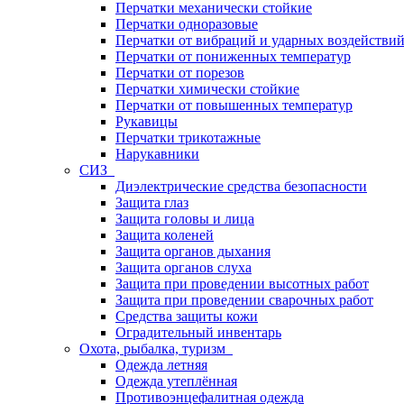
Перчатки механически стойкие
Перчатки одноразовые
Перчатки от вибраций и ударных воздействи
Перчатки от пониженных температур
Перчатки от порезов
Перчатки химически стойкие
Перчатки от повышенных температур
Рукавицы
Перчатки трикотажные
Нарукавники
СИЗ
Диэлектрические средства безопасности
Защита глаз
Защита головы и лица
Защита коленей
Защита органов дыхания
Защита органов слуха
Защита при проведении высотных работ
Защита при проведении сварочных работ
Средства защиты кожи
Оградительный инвентарь
Охота, рыбалка, туризм
Одежда летняя
Одежда утеплённая
Противоэнцефалитная одежда