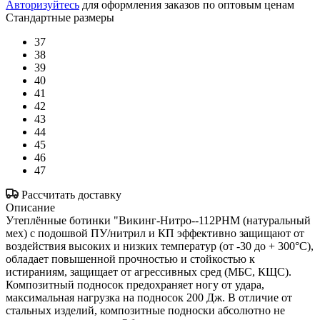
Авторизуйтесь
для оформления заказов по оптовым ценам
Стандартные размеры
37
38
39
40
41
42
43
44
45
46
47
Рассчитать доставку
Описание
Утеплённые ботинки "Викинг-Нитро--112РНМ (натуральный
мех) с подошвой ПУ/нитрил и КП эффективно защищают от
воздействия высоких и низких температур (от -30 до + 300°С),
обладает повышенной прочностью и стойкостью к
истираниям, защищает от агрессивных сред (МБС, КЩС).
Композитный подносок предохраняет ногу от удара,
максимальная нагрузка на подносок 200 Дж. В отличие от
стальных изделий, композитные подноски абсолютно не