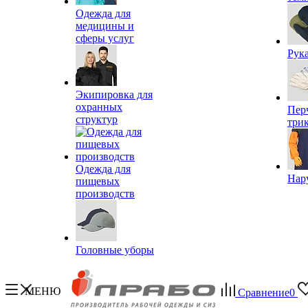
Одежда для
медицины и
сферы услуг
Рук
Экипировка для
охранных
Пер
структур
три
Одежда для
Нар
пищевых
производств
Головные уборы
МЕНЮ
Сравнение
0