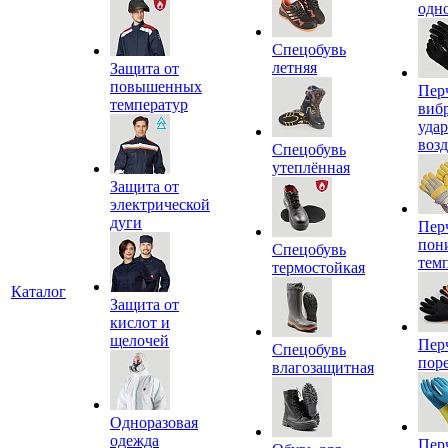
одн
Спецобувь
летняя
Защита от
повышенных
Пер
температур
виб
уда
воз
Спецобувь
утеплённая
Защита от
электрической
дуги
Пер
пон
Спецобувь
тем
термостойкая
Каталог
Защита от
кислот и
щелочей
Пер
Спецобувь
пор
влагозащитная
Одноразовая
одежда
Пер