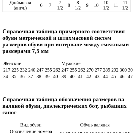
Дюймовая
7
8
10
11
6
7
8
9
10
11
(англ.)
1/2
1/2
1/2
1/2
Справочная таблица примерного соответствия
обуви метрической и штихмасовой систем
размеров обуви при интервале между смежными
размерами 7,5 мм
Женские
Мужские
217
225
232
240
247
255
262
247
255
262
270
277
285
292
300
30
34
35
36
37
38
39
40
39
40
41
42
43
44
45
46
47
Справочная таблица обозначения размеров на
валяной обуви, диэлектрических бот, рыбацких
сапог
Вид обуви
Обувь валяная
Обозначение номера