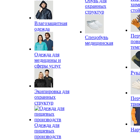
Обувь для
хим
охранных
сто
структур
Влагозащитная
одежда
Пер
Спецобувь
пов
медицинская
тем
Одежда для
медицины и
сферы услуг
Рук
Экипировка для
охранных
Пер
структур
три
Одежда для
Нар
пищевых
производств