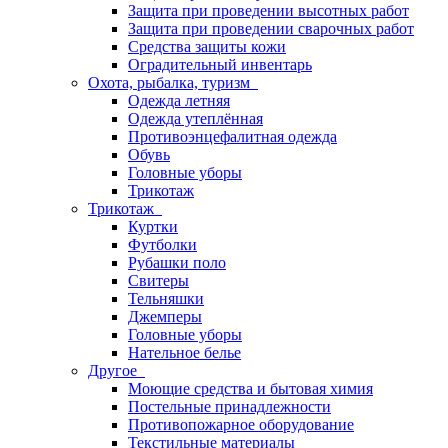
Защита при проведении высотных работ
Защита при проведении сварочных работ
Средства защиты кожи
Оградительный инвентарь
Охота, рыбалка, туризм
Одежда летняя
Одежда утеплённая
Противоэнцефалитная одежда
Обувь
Головные уборы
Трикотаж
Трикотаж
Куртки
Футболки
Рубашки поло
Свитеры
Тельняшки
Джемперы
Головные уборы
Нательное белье
Другое
Моющие средства и бытовая химия
Постельные принадлежности
Противопожарное оборудование
Текстильные материалы