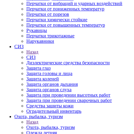
Перчатки от вибраций и ударных воздействий
Перчатки от пониженных температур
Перчатки от порезов
Перчатки химически стойкие
Перчатки от повышенных температур
Рукавицы
Перчатки трикотажные
Нарукавники
СИЗ
Назад
СИЗ
Диэлектрические средства безопасности
Защита глаз
Защита головы и лица
Защита коленей
Защита органов дыхания
Защита органов слуха
Защита при проведении высотных работ
Защита при проведении сварочных работ
Средства защиты кожи
Оградительный инвентарь
Охота, рыбалка, туризм
Назад
Охота, рыбалка, туризм
Одежда летняя