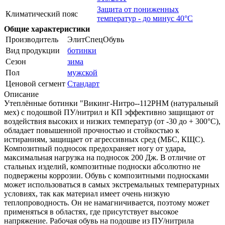
Защита от пониженных
Климатический пояс
температур - до минус 40°С
Общие характеристики
Производитель
ЭлитСпецОбувь
Вид продукции
ботинки
Сезон
зима
Пол
мужской
Ценовой сегмент
Стандарт
Описание
Утеплённые ботинки "Викинг-Нитро--112РНМ (натуральный
мех) с подошвой ПУ/нитрил и КП эффективно защищают от
воздействия высоких и низких температур (от -30 до + 300°С),
обладает повышенной прочностью и стойкостью к
истираниям, защищает от агрессивных сред (МБС, КЩС).
Композитный подносок предохраняет ногу от удара,
максимальная нагрузка на подносок 200 Дж. В отличие от
стальных изделий, композитные подноски абсолютно не
подвержены коррозии. Обувь с композитными подносками
может использоваться в самых экстремальных температурных
условиях, так как материал имеет очень низкую
теплопроводность. Он не намагничивается, поэтому может
применяться в областях, где присутствует высокое
напряжение. Рабочая обувь на подошве из ПУ/нитрила