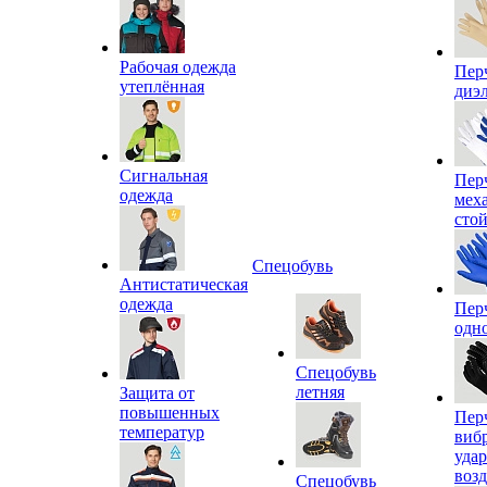
Рабочая одежда
Пер
утеплённая
диэ
Сигнальная
Пер
одежда
мех
сто
Спецобувь
Антистатическая
одежда
Пер
одн
Спецобувь
летняя
Защита от
повышенных
Пер
температур
виб
уда
воз
Спецобувь