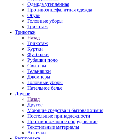
Одежда утеплённая
Противоэнцефалитная одежда
Обувь
Головные уборы
Трикотаж
Трикотаж
Назад
Трикотаж
Куртки
Футболки
Рубашки поло
Свитеры
Тельняшки
Джемперы
Головные уборы
Нательное белье
Другое
Назад
Другое
Моющие средства и бытовая химия
Постельные принадлежности
Противопожарное оборудование
Текстильные материалы
Аптечки
Распродажа