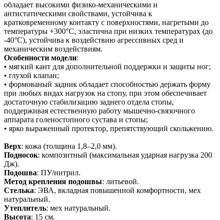
обладает высокими физико-механическими и
антистатическими свойствами, устойчива к
кратковременному контакту с поверхностями, нагретыми до
температуры +300°С, эластична при низких температурах (до
-40°С), устойчива к воздействию агрессивных сред и
механическим воздействиям.
Особенности модели
:
• мягкий кант для дополнительной поддержки и защиты ног;
• глухой клапан;
• формованый задник обладает способностью держать форму
при любых видах нагрузок на стопу, при этом обеспечивает
достаточную стабилизацию заднего отдела стопы,
поддерживая естественную работу мышечно-связочного
аппарата голеностопного сустава и стопы;
• ярко выраженный протектор, препятствующий скольжению.
Верх
: кожа (толщина 1,8–2,0 мм).
Подносок
: композитный (максимальная ударная нагрузка 200
Дж).
Подошва
: ПУ/нитрил.
Метод крепления подошвы
: литьевой.
Стелька
: ЭВА, вкладная повышенной комфортности, мех
натуральный.
Утеплитель
: мех натуральный.
Высота
: 15 см.