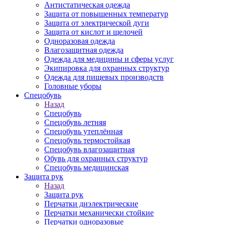
Антистатическая одежда
Защита от повышенных температур
Защита от электрической дуги
Защита от кислот и щелочей
Одноразовая одежда
Влагозащитная одежда
Одежда для медицины и сферы услуг
Экипировка для охранных структур
Одежда для пищевых производств
Головные уборы
Спецобувь
Назад
Спецобувь
Спецобувь летняя
Спецобувь утеплённая
Спецобувь термостойкая
Спецобувь влагозащитная
Обувь для охранных структур
Спецобувь медицинская
Защита рук
Назад
Защита рук
Перчатки диэлектрические
Перчатки механически стойкие
Перчатки одноразовые