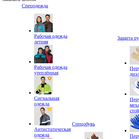
Спецодежда
Рабочая одежда
Защита р
летняя
Рабочая одежда
Пер
утеплённая
диэ
Сигнальная
Пер
одежда
мех
сто
Спецобувь
Антистатическая
одежда
Пер