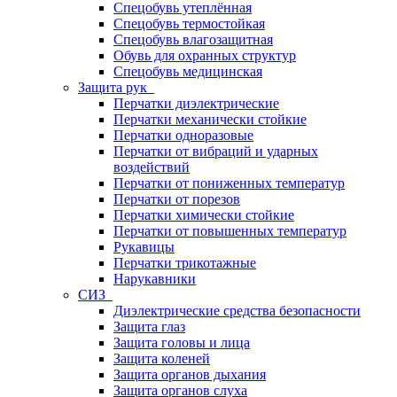
Спецобувь утеплённая
Спецобувь термостойкая
Спецобувь влагозащитная
Обувь для охранных структур
Спецобувь медицинская
Защита рук
Перчатки диэлектрические
Перчатки механически стойкие
Перчатки одноразовые
Перчатки от вибраций и ударных
воздействий
Перчатки от пониженных температур
Перчатки от порезов
Перчатки химически стойкие
Перчатки от повышенных температур
Рукавицы
Перчатки трикотажные
Нарукавники
СИЗ
Диэлектрические средства безопасности
Защита глаз
Защита головы и лица
Защита коленей
Защита органов дыхания
Защита органов слуха