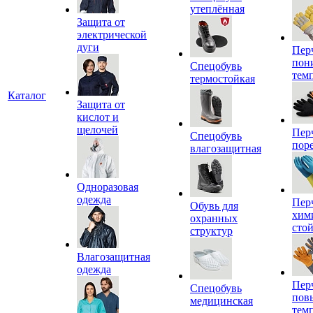
утеплённая
Защита от
электрической
дуги
Пер
пон
Спецобувь
тем
термостойкая
Каталог
Защита от
кислот и
щелочей
Пер
Спецобувь
пор
влагозащитная
Одноразовая
одежда
Пер
Обувь для
хим
охранных
сто
структур
Влагозащитная
одежда
Пер
Спецобувь
пов
медицинская
тем