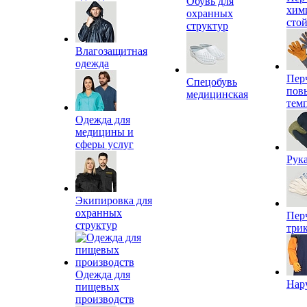
Обувь для
хим
охранных
сто
структур
Влагозащитная
одежда
Пер
Спецобувь
пов
медицинская
тем
Одежда для
медицины и
сферы услуг
Рук
Экипировка для
охранных
Пер
структур
три
Одежда для
Нар
пищевых
производств