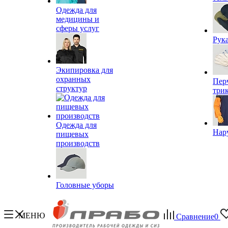
Одежда для
медицины и
сферы услуг
Рук
Экипировка для
охранных
Пер
структур
три
Одежда для
Нар
пищевых
производств
Головные уборы
МЕНЮ
Сравнение
0