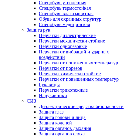
Спецобувь утеплённая
Спецобувь термостойкая
Спецобувь влагозащитная
Обувь для охранных структур
Спецобувь медицинская
Защита рук
Перчатки диэлектрические
Перчатки механически стойкие
Перчатки одноразовые
Перчатки от вибраций и ударных
воздействий
Перчатки от пониженных температур
Перчатки от порезов
Перчатки химически стойкие
Перчатки от повышенных температур
Рукавицы
Перчатки трикотажные
Нарукавники
СИЗ
Диэлектрические средства безопасности
Защита глаз
Защита головы и лица
Защита коленей
Защита органов дыхания
Защита органов слуха