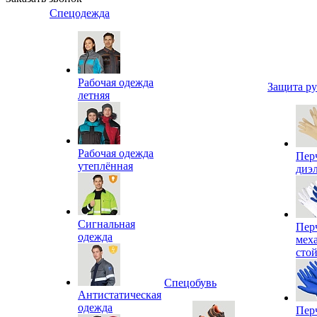
Спецодежда
Рабочая одежда
Защита р
летняя
Рабочая одежда
Пер
утеплённая
диэ
Сигнальная
Пер
одежда
мех
сто
Спецобувь
Антистатическая
одежда
Пер