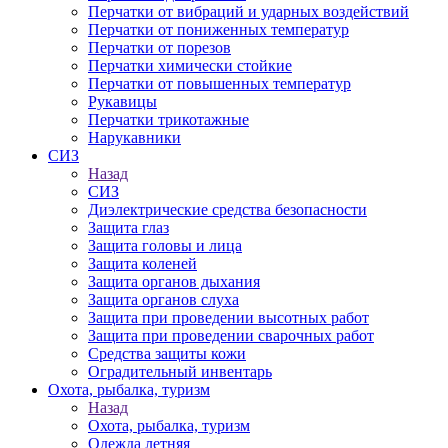
Перчатки от вибраций и ударных воздействий
Перчатки от пониженных температур
Перчатки от порезов
Перчатки химически стойкие
Перчатки от повышенных температур
Рукавицы
Перчатки трикотажные
Нарукавники
СИЗ
Назад
СИЗ
Диэлектрические средства безопасности
Защита глаз
Защита головы и лица
Защита коленей
Защита органов дыхания
Защита органов слуха
Защита при проведении высотных работ
Защита при проведении сварочных работ
Средства защиты кожи
Оградительный инвентарь
Охота, рыбалка, туризм
Назад
Охота, рыбалка, туризм
Одежда летняя