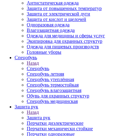
Антистатическая одежда
Защита от повышенных температур
Защита от электрической дуги
Защита от кислот и щелочей
Одноразовая одежда
Влагозащитная одежда
Одежда для медицины и сферы услуг
Экипировка для охранных структур
Одежда для пищевых производств
Головные уборы
Спецобувь
Назад
Спецобувь
Спецобувь летняя
Спецобувь утеплённая
Спецобувь термостойкая
Спецобувь влагозащитная
Обувь для охранных структур
Спецобувь медицинская
Защита рук
Назад
Защита рук
Перчатки диэлектрические
Перчатки механически стойкие
Перчатки одноразовые