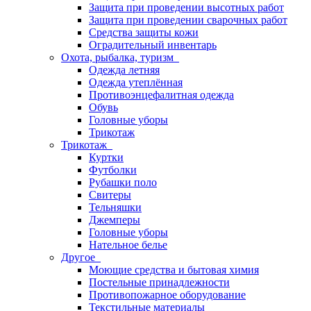
Защита при проведении высотных работ
Защита при проведении сварочных работ
Средства защиты кожи
Оградительный инвентарь
Охота, рыбалка, туризм
Одежда летняя
Одежда утеплённая
Противоэнцефалитная одежда
Обувь
Головные уборы
Трикотаж
Трикотаж
Куртки
Футболки
Рубашки поло
Свитеры
Тельняшки
Джемперы
Головные уборы
Нательное белье
Другое
Моющие средства и бытовая химия
Постельные принадлежности
Противопожарное оборудование
Текстильные материалы