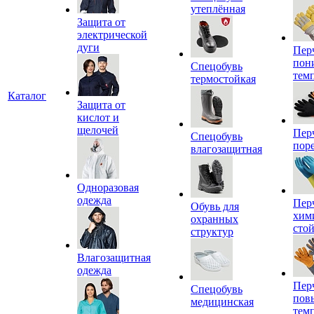
утеплённая
Защита от
электрической
дуги
Пер
пон
Спецобувь
тем
термостойкая
Каталог
Защита от
кислот и
щелочей
Пер
Спецобувь
пор
влагозащитная
Одноразовая
одежда
Пер
Обувь для
хим
охранных
сто
структур
Влагозащитная
одежда
Пер
Спецобувь
пов
медицинская
тем