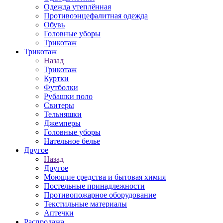
Одежда утеплённая
Противоэнцефалитная одежда
Обувь
Головные уборы
Трикотаж
Трикотаж
Назад
Трикотаж
Куртки
Футболки
Рубашки поло
Свитеры
Тельняшки
Джемперы
Головные уборы
Нательное белье
Другое
Назад
Другое
Моющие средства и бытовая химия
Постельные принадлежности
Противопожарное оборудование
Текстильные материалы
Аптечки
Распродажа