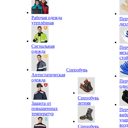
Рабочая одежда
Пер
утеплённая
диэ
Сигнальная
Пер
одежда
мех
сто
Спецобувь
Антистатическая
одежда
Пер
одн
Спецобувь
летняя
Защита от
повышенных
Пер
температур
виб
уда
воз
Спецобувь