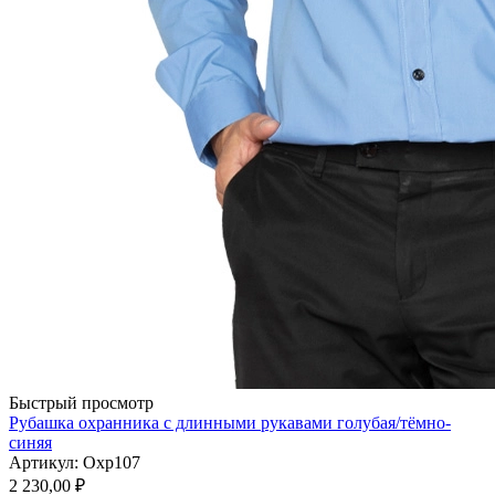
Быстрый просмотр
Рубашка охранника с длинными рукавами голубая/тёмно-
синяя
Артикул: Охр107
2 230,00
₽