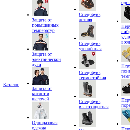
одн
Спецобувь
летняя
Защита от
повышенных
Пер
температур
виб
уда
воз
Спецобувь
утеплённая
Защита от
электрической
дуги
Пер
пон
Спецобувь
тем
термостойкая
Каталог
Защита от
кислот и
щелочей
Пер
Спецобувь
пор
влагозащитная
Одноразовая
одежда
Пер