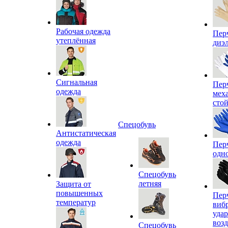
Рабочая одежда
Пер
утеплённая
диэ
Сигнальная
Пер
одежда
мех
сто
Спецобувь
Антистатическая
одежда
Пер
одн
Спецобувь
летняя
Защита от
повышенных
Пер
температур
виб
уда
воз
Спецобувь