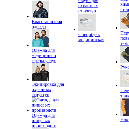
Обувь для
хим
охранных
сто
структур
Влагозащитная
одежда
Пер
Спецобувь
пов
медицинская
тем
Одежда для
медицины и
сферы услуг
Рук
Экипировка для
охранных
Пер
структур
три
Одежда для
Нар
пищевых
производств