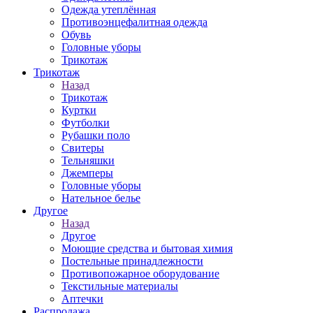
Одежда утеплённая
Противоэнцефалитная одежда
Обувь
Головные уборы
Трикотаж
Трикотаж
Назад
Трикотаж
Куртки
Футболки
Рубашки поло
Свитеры
Тельняшки
Джемперы
Головные уборы
Нательное белье
Другое
Назад
Другое
Моющие средства и бытовая химия
Постельные принадлежности
Противопожарное оборудование
Текстильные материалы
Аптечки
Распродажа