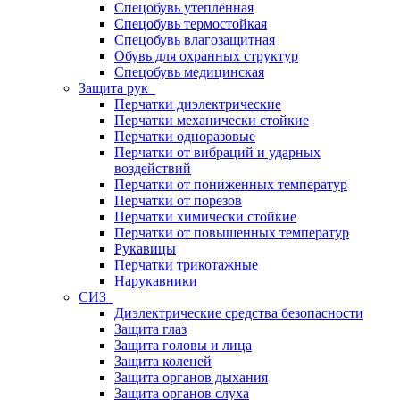
Спецобувь утеплённая
Спецобувь термостойкая
Спецобувь влагозащитная
Обувь для охранных структур
Спецобувь медицинская
Защита рук
Перчатки диэлектрические
Перчатки механически стойкие
Перчатки одноразовые
Перчатки от вибраций и ударных
воздействий
Перчатки от пониженных температур
Перчатки от порезов
Перчатки химически стойкие
Перчатки от повышенных температур
Рукавицы
Перчатки трикотажные
Нарукавники
СИЗ
Диэлектрические средства безопасности
Защита глаз
Защита головы и лица
Защита коленей
Защита органов дыхания
Защита органов слуха