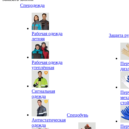
Спецодежда
Рабочая одежда
Защита р
летняя
Рабочая одежда
Пер
утеплённая
диэ
Сигнальная
Пер
одежда
мех
сто
Спецобувь
Антистатическая
одежда
Пер