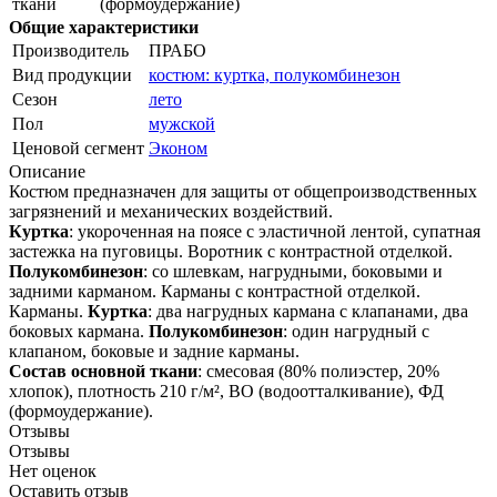
ткани
(формоудержание)
Общие характеристики
Производитель
ПРАБО
Вид продукции
костюм: куртка, полукомбинезон
Сезон
лето
Пол
мужской
Ценовой сегмент
Эконом
Описание
Костюм предназначен для защиты от общепроизводственных
загрязнений и механических воздействий.
Куртка
: укороченная на поясе с эластичной лентой, супатная
застежка на пуговицы. Воротник с контрастной отделкой.
Полукомбинезон
: со шлевкам, нагрудными, боковыми и
задними карманом. Карманы с контрастной отделкой.
Карманы.
Куртка
: два нагрудных кармана с клапанами, два
боковых кармана.
Полукомбинезон
: один нагрудный с
клапаном, боковые и задние карманы.
Состав основной ткани
: смесовая (80% полиэстер, 20%
хлопок), плотность 210 г/м², ВО (водоотталкивание), ФД
(формоудержание).
Отзывы
Отзывы
Нет оценок
Оставить отзыв