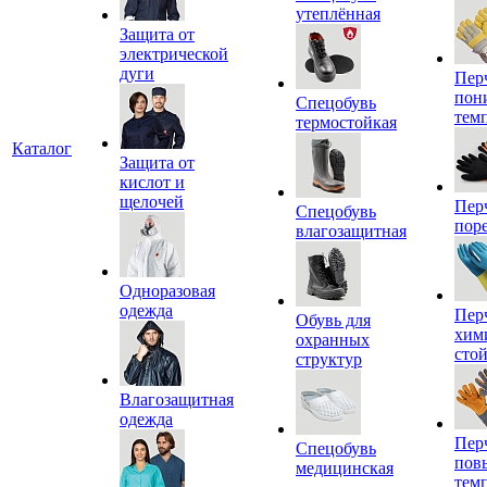
утеплённая
Защита от
электрической
дуги
Пер
пон
Спецобувь
тем
термостойкая
Каталог
Защита от
кислот и
щелочей
Пер
Спецобувь
пор
влагозащитная
Одноразовая
одежда
Пер
Обувь для
хим
охранных
сто
структур
Влагозащитная
одежда
Пер
Спецобувь
пов
медицинская
тем