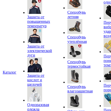
одн
Спецобувь
летняя
Защита от
повышенных
Пер
температур
виб
уда
воз
Спецобувь
утеплённая
Защита от
электрической
дуги
Пер
пон
Спецобувь
тем
термостойкая
Каталог
Защита от
кислот и
щелочей
Пер
Спецобувь
пор
влагозащитная
Одноразовая
одежда
Пер