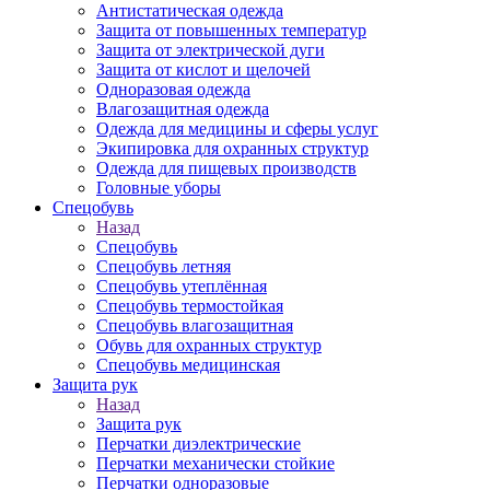
Антистатическая одежда
Защита от повышенных температур
Защита от электрической дуги
Защита от кислот и щелочей
Одноразовая одежда
Влагозащитная одежда
Одежда для медицины и сферы услуг
Экипировка для охранных структур
Одежда для пищевых производств
Головные уборы
Спецобувь
Назад
Спецобувь
Спецобувь летняя
Спецобувь утеплённая
Спецобувь термостойкая
Спецобувь влагозащитная
Обувь для охранных структур
Спецобувь медицинская
Защита рук
Назад
Защита рук
Перчатки диэлектрические
Перчатки механически стойкие
Перчатки одноразовые