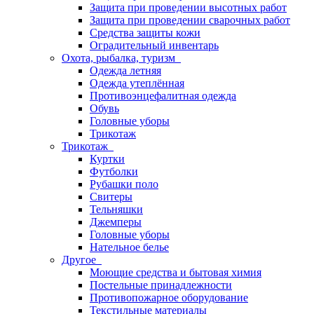
Защита при проведении высотных работ
Защита при проведении сварочных работ
Средства защиты кожи
Оградительный инвентарь
Охота, рыбалка, туризм
Одежда летняя
Одежда утеплённая
Противоэнцефалитная одежда
Обувь
Головные уборы
Трикотаж
Трикотаж
Куртки
Футболки
Рубашки поло
Свитеры
Тельняшки
Джемперы
Головные уборы
Нательное белье
Другое
Моющие средства и бытовая химия
Постельные принадлежности
Противопожарное оборудование
Текстильные материалы