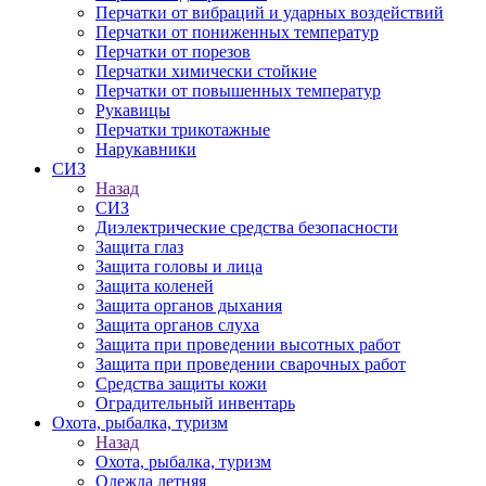
Перчатки от вибраций и ударных воздействий
Перчатки от пониженных температур
Перчатки от порезов
Перчатки химически стойкие
Перчатки от повышенных температур
Рукавицы
Перчатки трикотажные
Нарукавники
СИЗ
Назад
СИЗ
Диэлектрические средства безопасности
Защита глаз
Защита головы и лица
Защита коленей
Защита органов дыхания
Защита органов слуха
Защита при проведении высотных работ
Защита при проведении сварочных работ
Средства защиты кожи
Оградительный инвентарь
Охота, рыбалка, туризм
Назад
Охота, рыбалка, туризм
Одежда летняя