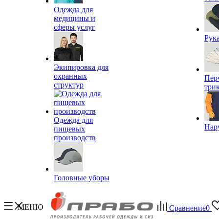
Одежда для
медицины и
сферы услуг
Рук
Экипировка для
охранных
Пер
структур
три
Одежда для
Нар
пищевых
производств
Головные уборы
МЕНЮ
Сравнение
0