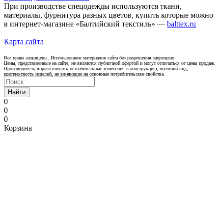
При производстве спецодежды используются ткани,
материалы, фурнитура разных цветов, купить которые можно
в интернет-магазине «Балтийский текстиль» —
balttex.ru
Карта сайта
Все права защищены. Использование материалов сайта без разрешения запрещено.
Цены, представленные на сайте, не являются публичной офертой и могут отличаться от цены продаж.
Производитель вправе вносить незначительные изменения в конструкцию, внешний вид,
комплектность изделий, не влияющие на основные потребительские свойства.
Найти
0
0
0
Корзина