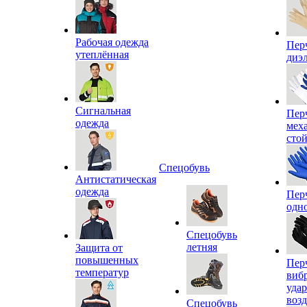
Рабочая одежда
Пер
утеплённая
диэ
Сигнальная
Пер
одежда
мех
сто
Спецобувь
Антистатическая
одежда
Пер
одн
Спецобувь
летняя
Защита от
повышенных
Пер
температур
виб
уда
воз
Спецобувь