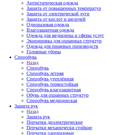
Антистатическая одежда
Защита от повышенных температур
Защита от электрической дуги
Защита от кислот и щелочей
Одноразовая одежда
Влагозащитная одежда
Одежда для медицины и сферы услуг
Экипировка для охранных структур
Одежда для пищевых производств
Головные уборы
Спецобувь
Назад
Спецобувь
Спецобувь летняя
Спецобувь утеплённая
Спецобувь термостойкая
Спецобувь влагозащитная
Обувь для охранных структур
Спецобувь медицинская
Защита рук
Назад
Защита рук
Перчатки диэлектрические
Перчатки механически стойкие
Перчатки одноразовые