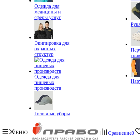
Одежда для
медицины и
сферы услуг
Рук
Экипировка для
охранных
Пер
структур
три
Одежда для
Нар
пищевых
производств
Головные уборы
МЕНЮ
Сравнение
0