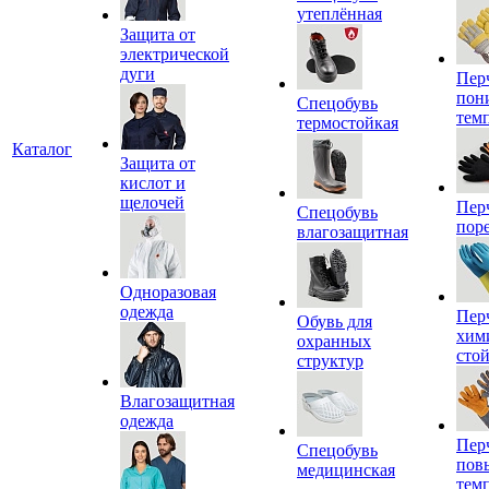
утеплённая
Защита от
электрической
дуги
Пер
пон
Спецобувь
тем
термостойкая
Каталог
Защита от
кислот и
щелочей
Пер
Спецобувь
пор
влагозащитная
Одноразовая
одежда
Пер
Обувь для
хим
охранных
сто
структур
Влагозащитная
одежда
Пер
Спецобувь
пов
медицинская
тем