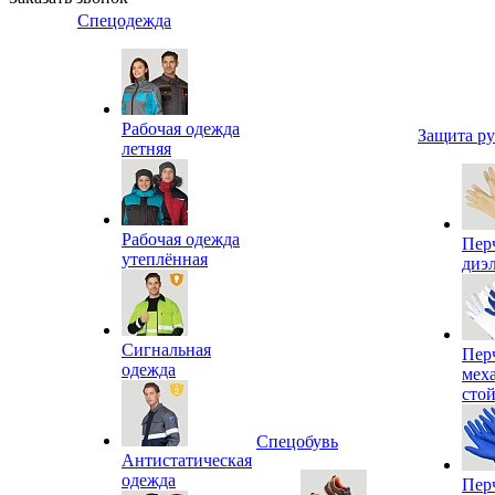
Спецодежда
Рабочая одежда
Защита р
летняя
Рабочая одежда
Пер
утеплённая
диэ
Сигнальная
Пер
одежда
мех
сто
Спецобувь
Антистатическая
одежда
Пер