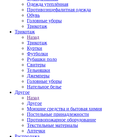
Одежда утеплённая
Противоэнцефалитная одежда
Обувь
Головные уборы
Трикотаж
Трикотаж
Назад
Трикотаж
Куртки
Футболки
Рубашки поло
Свитеры
Тельняшки
Джемперы
Головные уборы
Нательное белье
Другое
Назад
Другое
Моющие средства и бытовая химия
Постельные принадлежности
Противопожарное оборудование
Текстильные материалы
Аптечки
Распродажа