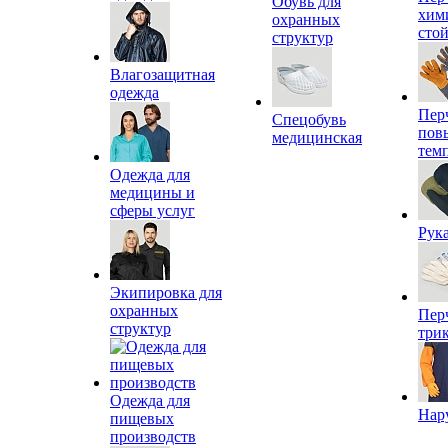
Обувь для
хим
охранных
сто
структур
Влагозащитная
одежда
Пер
Спецобувь
пов
медицинская
тем
Одежда для
медицины и
сферы услуг
Рук
Экипировка для
охранных
Пер
структур
три
Одежда для
Нар
пищевых
производств