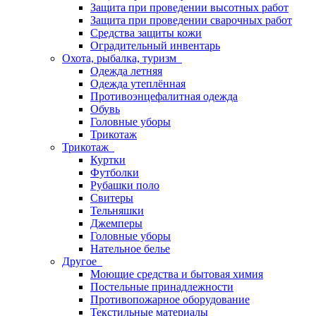
Защита при проведении высотных работ
Защита при проведении сварочных работ
Средства защиты кожи
Оградительный инвентарь
Охота, рыбалка, туризм
Одежда летняя
Одежда утеплённая
Противоэнцефалитная одежда
Обувь
Головные уборы
Трикотаж
Трикотаж
Куртки
Футболки
Рубашки поло
Свитеры
Тельняшки
Джемперы
Головные уборы
Нательное белье
Другое
Моющие средства и бытовая химия
Постельные принадлежности
Противопожарное оборудование
Текстильные материалы