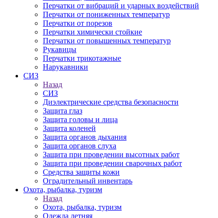
Перчатки от вибраций и ударных воздействий
Перчатки от пониженных температур
Перчатки от порезов
Перчатки химически стойкие
Перчатки от повышенных температур
Рукавицы
Перчатки трикотажные
Нарукавники
СИЗ
Назад
СИЗ
Диэлектрические средства безопасности
Защита глаз
Защита головы и лица
Защита коленей
Защита органов дыхания
Защита органов слуха
Защита при проведении высотных работ
Защита при проведении сварочных работ
Средства защиты кожи
Оградительный инвентарь
Охота, рыбалка, туризм
Назад
Охота, рыбалка, туризм
Одежда летняя