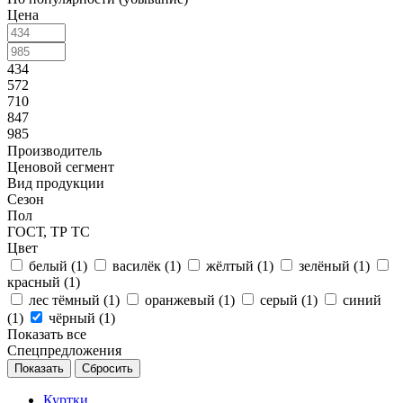
Цена
434
572
710
847
985
Производитель
Ценовой сегмент
Вид продукции
Сезон
Пол
ГОСТ, ТР ТС
Цвет
белый (
1
)
василёк (
1
)
жёлтый (
1
)
зелёный (
1
)
красный (
1
)
лес тёмный (
1
)
оранжевый (
1
)
серый (
1
)
синий
(
1
)
чёрный (
1
)
Показать все
Спецпредложения
Сбросить
Куртки