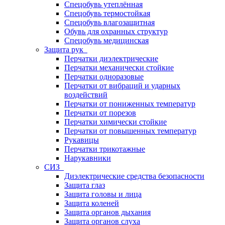
Спецобувь утеплённая
Спецобувь термостойкая
Спецобувь влагозащитная
Обувь для охранных структур
Спецобувь медицинская
Защита рук
Перчатки диэлектрические
Перчатки механически стойкие
Перчатки одноразовые
Перчатки от вибраций и ударных
воздействий
Перчатки от пониженных температур
Перчатки от порезов
Перчатки химически стойкие
Перчатки от повышенных температур
Рукавицы
Перчатки трикотажные
Нарукавники
СИЗ
Диэлектрические средства безопасности
Защита глаз
Защита головы и лица
Защита коленей
Защита органов дыхания
Защита органов слуха