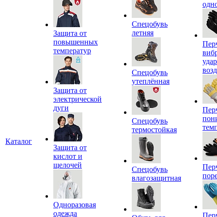
одн
Спецобувь
летняя
Защита от
повышенных
Пер
температур
виб
уда
воз
Спецобувь
утеплённая
Защита от
электрической
дуги
Пер
пон
Спецобувь
тем
термостойкая
Каталог
Защита от
кислот и
щелочей
Пер
Спецобувь
пор
влагозащитная
Одноразовая
одежда
Пер