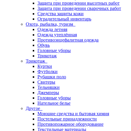
Защита при проведении высотных работ
Защита при проведении сварочных работ
Средства защиты кожи
Оградительный инвентарь
Охота, рыбалка, туризм
Одежда летняя
Одежда утеплённая
Противоэнцефалитная одежда
Обувь
Головные уборы
Трикотаж
Трикотаж
Куртки
Футболки
Рубашки поло
Свитеры
Тельняшки
Джемперы
Головные уборы
Нательное белье
Другое
Моющие средства и бытовая химия
Постельные принадлежности
Противопожарное оборудование
Текстильные материалы