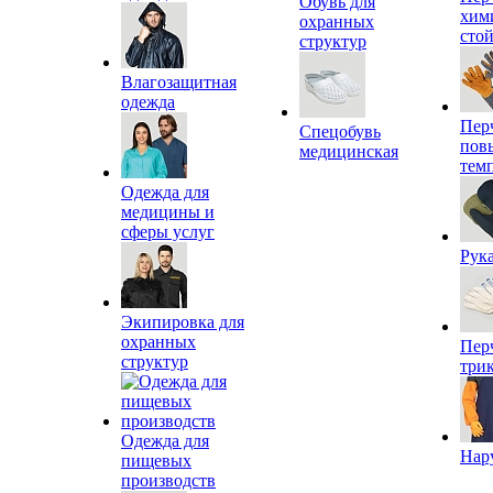
Обувь для
хим
охранных
сто
структур
Влагозащитная
одежда
Пер
Спецобувь
пов
медицинская
тем
Одежда для
медицины и
сферы услуг
Рук
Экипировка для
охранных
Пер
структур
три
Одежда для
Нар
пищевых
производств