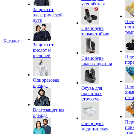
утеплённая
Защита от
электрической
дуги
Пер
пон
Спецобувь
тем
термостойкая
Каталог
Защита от
кислот и
щелочей
Пер
Спецобувь
пор
влагозащитная
Одноразовая
одежда
Пер
Обувь для
хим
охранных
сто
структур
Влагозащитная
одежда
Пер
Спецобувь
пов
медицинская
тем