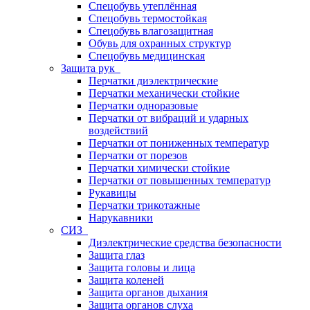
Спецобувь утеплённая
Спецобувь термостойкая
Спецобувь влагозащитная
Обувь для охранных структур
Спецобувь медицинская
Защита рук
Перчатки диэлектрические
Перчатки механически стойкие
Перчатки одноразовые
Перчатки от вибраций и ударных
воздействий
Перчатки от пониженных температур
Перчатки от порезов
Перчатки химически стойкие
Перчатки от повышенных температур
Рукавицы
Перчатки трикотажные
Нарукавники
СИЗ
Диэлектрические средства безопасности
Защита глаз
Защита головы и лица
Защита коленей
Защита органов дыхания
Защита органов слуха