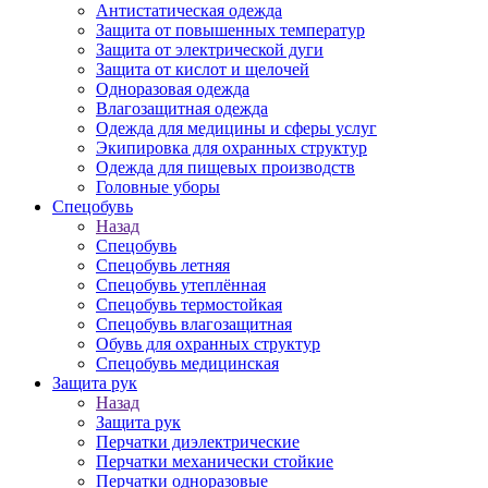
Антистатическая одежда
Защита от повышенных температур
Защита от электрической дуги
Защита от кислот и щелочей
Одноразовая одежда
Влагозащитная одежда
Одежда для медицины и сферы услуг
Экипировка для охранных структур
Одежда для пищевых производств
Головные уборы
Спецобувь
Назад
Спецобувь
Спецобувь летняя
Спецобувь утеплённая
Спецобувь термостойкая
Спецобувь влагозащитная
Обувь для охранных структур
Спецобувь медицинская
Защита рук
Назад
Защита рук
Перчатки диэлектрические
Перчатки механически стойкие
Перчатки одноразовые