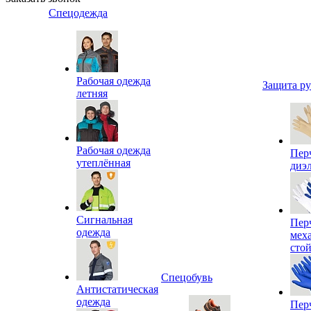
Спецодежда
Рабочая одежда
Защита р
летняя
Рабочая одежда
Пер
утеплённая
диэ
Сигнальная
Пер
одежда
мех
сто
Спецобувь
Антистатическая
одежда
Пер