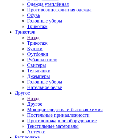
Одежда утеплённая
Противоэнцефалитная одежда
Обувь
Головные уборы
Трикотаж
Трикотаж
Назад
Трикотаж
Куртки
Футболки
Рубашки поло
Свитеры
Тельняшки
Джемперы
Головные уборы
Нательное белье
Другое
Назад
Другое
Моющие средства и бытовая химия
Постельные принадлежности
Противопожарное оборудование
Текстильные материалы
Аптечки
Распродажа