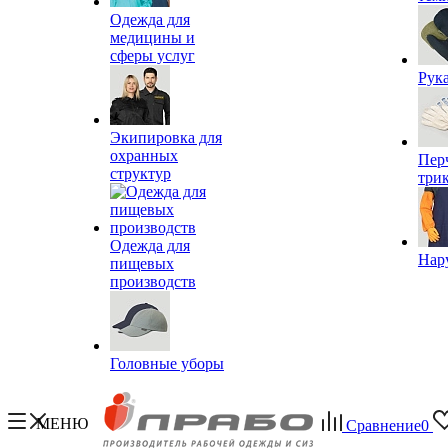
Одежда для
медицины и
сферы услуг
Рук
Экипировка для
охранных
Пер
структур
три
Одежда для
Нар
пищевых
производств
Головные уборы
МЕНЮ
Сравнение
0