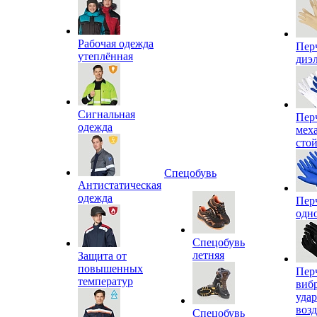
Рабочая одежда
Пер
утеплённая
диэ
Сигнальная
Пер
одежда
мех
сто
Спецобувь
Антистатическая
одежда
Пер
одн
Спецобувь
летняя
Защита от
повышенных
Пер
температур
виб
уда
воз
Спецобувь