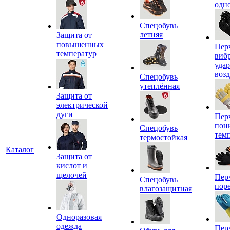
одн
Спецобувь
летняя
Защита от
повышенных
Пер
температур
виб
уда
воз
Спецобувь
утеплённая
Защита от
электрической
дуги
Пер
пон
Спецобувь
тем
термостойкая
Каталог
Защита от
кислот и
щелочей
Пер
Спецобувь
пор
влагозащитная
Одноразовая
одежда
Пер