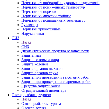
Перчатки от вибраций и ударных воздействий
Перчатки от пониженных температур
Перчатки от порезов
Перчатки химически стойкие
Перчатки от повышенных температур
Рукавицы
Перчатки трикотажные
Нарукавники
СИЗ
Назад
СИЗ
Диэлектрические средства безопасности
Защита глаз
Защита головы и лица
Защита коленей
Защита органов дыхания
Защита органов слуха
Защита при проведении высотных работ
Защита при проведении сварочных работ
Средства защиты кожи
Оградительный инвентарь
Охота, рыбалка, туризм
Назад
Охота, рыбалка, туризм
Одежда летняя