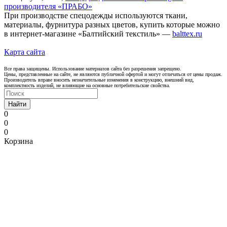
производителя «ПРАБО»
При производстве спецодежды используются ткани,
материалы, фурнитура разных цветов, купить которые можно
в интернет-магазине «Балтийский текстиль» —
balttex.ru
Карта сайта
Все права защищены. Использование материалов сайта без разрешения запрещено.
Цены, представленные на сайте, не являются публичной офертой и могут отличаться от цены продаж.
Производитель вправе вносить незначительные изменения в конструкцию, внешний вид,
комплектность изделий, не влияющие на основные потребительские свойства.
Найти
0
0
0
Корзина