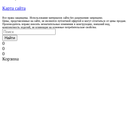
Карта сайта
Все права защищены. Использование материалов сайта без разрешения запрещено.
Цены, представленные на сайте, не являются публичной офертой и могут отличаться от цены продаж.
Производитель вправе вносить незначительные изменения в конструкцию, внешний вид,
комплектность изделий, не влияющие на основные потребительские свойства.
Найти
0
0
0
Корзина