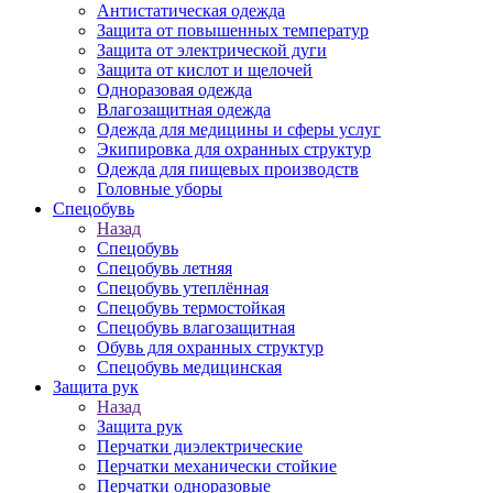
Антистатическая одежда
Защита от повышенных температур
Защита от электрической дуги
Защита от кислот и щелочей
Одноразовая одежда
Влагозащитная одежда
Одежда для медицины и сферы услуг
Экипировка для охранных структур
Одежда для пищевых производств
Головные уборы
Спецобувь
Назад
Спецобувь
Спецобувь летняя
Спецобувь утеплённая
Спецобувь термостойкая
Спецобувь влагозащитная
Обувь для охранных структур
Спецобувь медицинская
Защита рук
Назад
Защита рук
Перчатки диэлектрические
Перчатки механически стойкие
Перчатки одноразовые