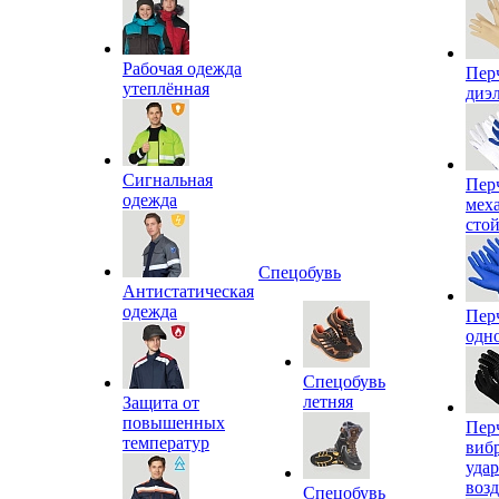
Рабочая одежда
Пер
утеплённая
диэ
Сигнальная
Пер
одежда
мех
сто
Спецобувь
Антистатическая
одежда
Пер
одн
Спецобувь
летняя
Защита от
повышенных
Пер
температур
виб
уда
воз
Спецобувь