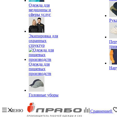
Одежда для
медицины и
сферы услуг
Рук
Экипировка для
охранных
Пер
структур
три
Одежда для
Нар
пищевых
производств
Головные уборы
МЕНЮ
Сравнение
0