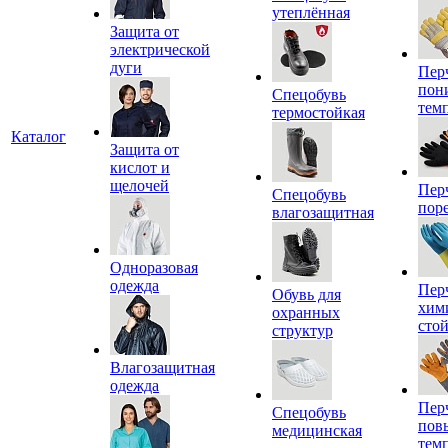
утеплённая
Защита от
электрической
дуги
Пер
пон
Спецобувь
тем
термостойкая
Каталог
Защита от
кислот и
щелочей
Пер
Спецобувь
пор
влагозащитная
Одноразовая
одежда
Пер
Обувь для
хим
охранных
сто
структур
Влагозащитная
одежда
Пер
Спецобувь
пов
медицинская
тем