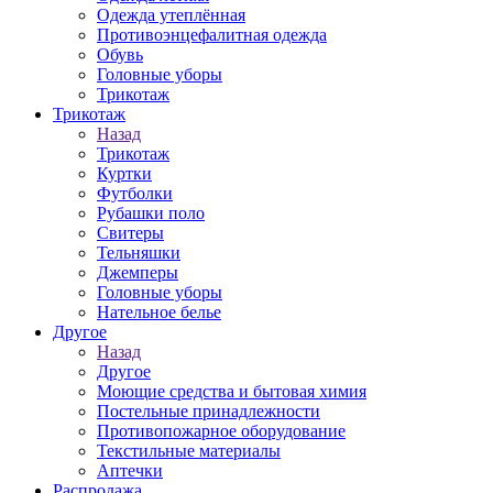
Одежда утеплённая
Противоэнцефалитная одежда
Обувь
Головные уборы
Трикотаж
Трикотаж
Назад
Трикотаж
Куртки
Футболки
Рубашки поло
Свитеры
Тельняшки
Джемперы
Головные уборы
Нательное белье
Другое
Назад
Другое
Моющие средства и бытовая химия
Постельные принадлежности
Противопожарное оборудование
Текстильные материалы
Аптечки
Распродажа