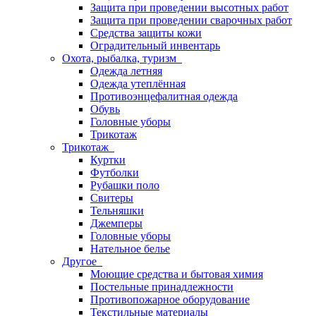
Защита при проведении высотных работ
Защита при проведении сварочных работ
Средства защиты кожи
Оградительный инвентарь
Охота, рыбалка, туризм
Одежда летняя
Одежда утеплённая
Противоэнцефалитная одежда
Обувь
Головные уборы
Трикотаж
Трикотаж
Куртки
Футболки
Рубашки поло
Свитеры
Тельняшки
Джемперы
Головные уборы
Нательное белье
Другое
Моющие средства и бытовая химия
Постельные принадлежности
Противопожарное оборудование
Текстильные материалы