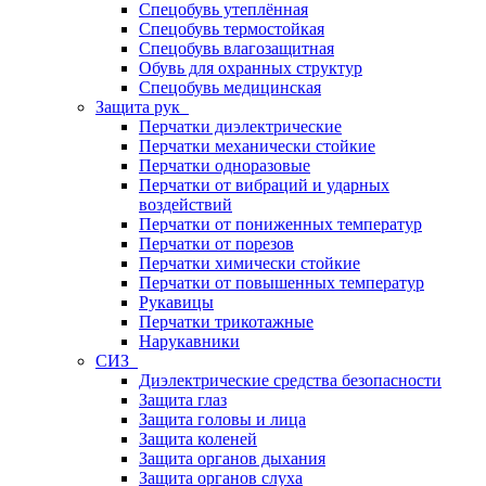
Спецобувь утеплённая
Спецобувь термостойкая
Спецобувь влагозащитная
Обувь для охранных структур
Спецобувь медицинская
Защита рук
Перчатки диэлектрические
Перчатки механически стойкие
Перчатки одноразовые
Перчатки от вибраций и ударных
воздействий
Перчатки от пониженных температур
Перчатки от порезов
Перчатки химически стойкие
Перчатки от повышенных температур
Рукавицы
Перчатки трикотажные
Нарукавники
СИЗ
Диэлектрические средства безопасности
Защита глаз
Защита головы и лица
Защита коленей
Защита органов дыхания
Защита органов слуха