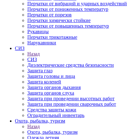
Перчатки от вибраций и ударных воздействий
Перчатки от пониженных температур
Перчатки от порезов
Перчатки химически стойкие
Перчатки от повышенных температур
Рукавицы
Перчатки трикотажные
Нарукавники
СИЗ
Назад
СИЗ
Диэлектрические средства безопасности
Защита глаз
Защита головы и лица
Защита коленей
Защита органов дыхания
Защита органов слуха
Защита при проведении высотных работ
Защита при проведении сварочных работ
Средства защиты кожи
Оградительный инвентарь
Охота, рыбалка, туризм
Назад
Охота, рыбалка, туризм
Одежда летняя