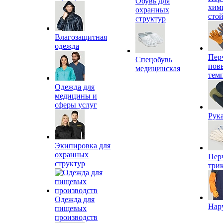
Обувь для
хим
охранных
сто
структур
Влагозащитная
одежда
Пер
Спецобувь
пов
медицинская
тем
Одежда для
медицины и
сферы услуг
Рук
Экипировка для
охранных
Пер
структур
три
Одежда для
Нар
пищевых
производств