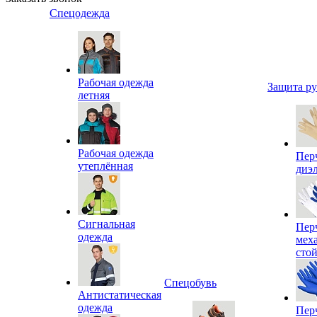
Спецодежда
Рабочая одежда
Защита р
летняя
Рабочая одежда
Пер
утеплённая
диэ
Сигнальная
Пер
одежда
мех
сто
Спецобувь
Антистатическая
одежда
Пер