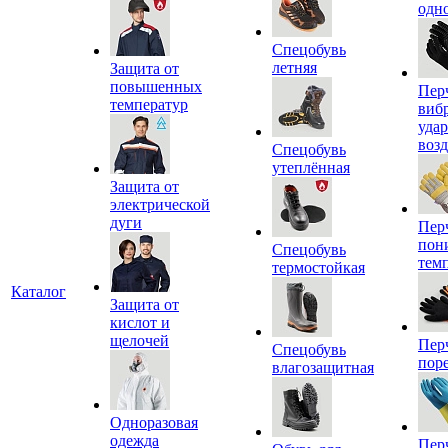
одн
Спецобувь
летняя
Защита от
повышенных
Пер
температур
виб
уда
воз
Спецобувь
утеплённая
Защита от
электрической
дуги
Пер
пон
Спецобувь
тем
термостойкая
Каталог
Защита от
кислот и
щелочей
Пер
Спецобувь
пор
влагозащитная
Одноразовая
одежда
Пер