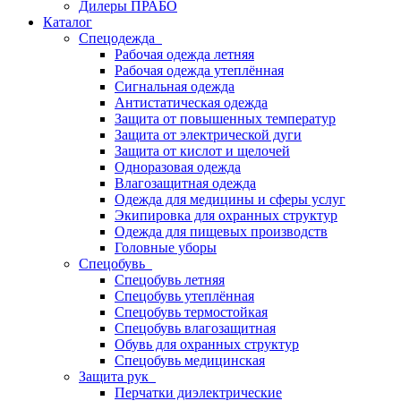
Дилеры ПРАБО
Каталог
Спецодежда
Рабочая одежда летняя
Рабочая одежда утеплённая
Сигнальная одежда
Антистатическая одежда
Защита от повышенных температур
Защита от электрической дуги
Защита от кислот и щелочей
Одноразовая одежда
Влагозащитная одежда
Одежда для медицины и сферы услуг
Экипировка для охранных структур
Одежда для пищевых производств
Головные уборы
Спецобувь
Спецобувь летняя
Спецобувь утеплённая
Спецобувь термостойкая
Спецобувь влагозащитная
Обувь для охранных структур
Спецобувь медицинская
Защита рук
Перчатки диэлектрические