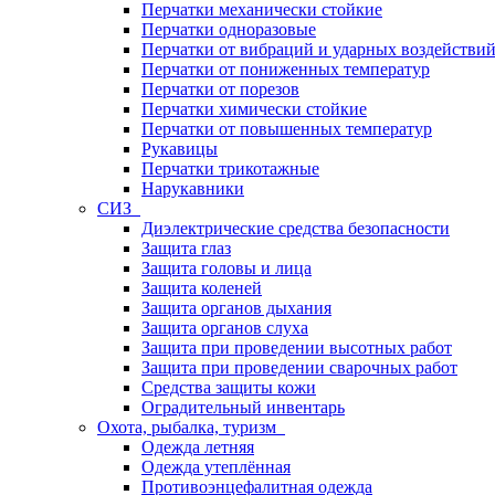
Перчатки механически стойкие
Перчатки одноразовые
Перчатки от вибраций и ударных воздействи
Перчатки от пониженных температур
Перчатки от порезов
Перчатки химически стойкие
Перчатки от повышенных температур
Рукавицы
Перчатки трикотажные
Нарукавники
СИЗ
Диэлектрические средства безопасности
Защита глаз
Защита головы и лица
Защита коленей
Защита органов дыхания
Защита органов слуха
Защита при проведении высотных работ
Защита при проведении сварочных работ
Средства защиты кожи
Оградительный инвентарь
Охота, рыбалка, туризм
Одежда летняя
Одежда утеплённая
Противоэнцефалитная одежда