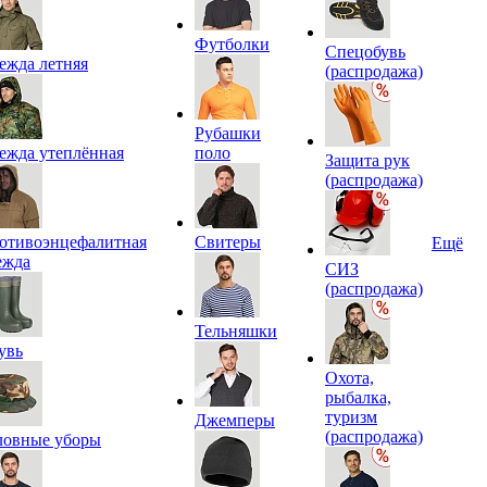
Футболки
Спецобувь
ежда летняя
(распродажа)
Рубашки
ежда утеплённая
поло
Защита рук
(распродажа)
отивоэнцефалитная
Свитеры
Ещё
ежда
СИЗ
(распродажа)
Тельняшки
увь
Охота,
рыбалка,
туризм
Джемперы
(распродажа)
ловные уборы