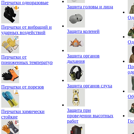
Перчатки одноразовые
Защита головы и лица
Од
Перчатки от вибраций и
Защита коленей
ударных воздействий
Од
Защита органов
Перчатки от
дыхания
пониженных температур
Пр
од
Защита органов слуха
Перчатки от порезов
Об
Защита при
Перчатки химически
проведении высотных
стойкие
работ
Го