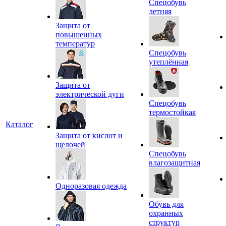
Спецобувь
летняя
Защита от
повышенных
температур
Спецобувь
утеплённая
Защита от
электрической дуги
Спецобувь
термостойкая
Каталог
Защита от кислот и
щелочей
Спецобувь
влагозащитная
Одноразовая одежда
Обувь для
охранных
структур