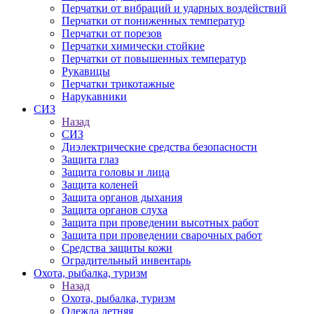
Перчатки от вибраций и ударных воздействий
Перчатки от пониженных температур
Перчатки от порезов
Перчатки химически стойкие
Перчатки от повышенных температур
Рукавицы
Перчатки трикотажные
Нарукавники
СИЗ
Назад
СИЗ
Диэлектрические средства безопасности
Защита глаз
Защита головы и лица
Защита коленей
Защита органов дыхания
Защита органов слуха
Защита при проведении высотных работ
Защита при проведении сварочных работ
Средства защиты кожи
Оградительный инвентарь
Охота, рыбалка, туризм
Назад
Охота, рыбалка, туризм
Одежда летняя