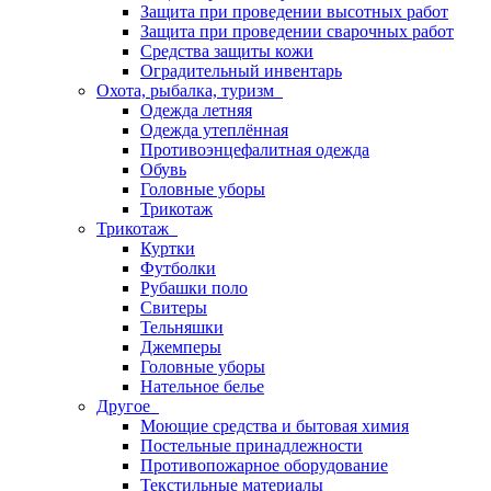
Защита при проведении высотных работ
Защита при проведении сварочных работ
Средства защиты кожи
Оградительный инвентарь
Охота, рыбалка, туризм
Одежда летняя
Одежда утеплённая
Противоэнцефалитная одежда
Обувь
Головные уборы
Трикотаж
Трикотаж
Куртки
Футболки
Рубашки поло
Свитеры
Тельняшки
Джемперы
Головные уборы
Нательное белье
Другое
Моющие средства и бытовая химия
Постельные принадлежности
Противопожарное оборудование
Текстильные материалы