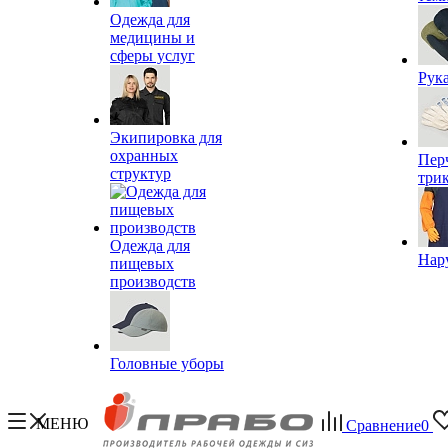
Одежда для
медицины и
сферы услуг
Рук
Экипировка для
охранных
Пер
структур
три
Одежда для
Нар
пищевых
производств
Головные уборы
МЕНЮ
Сравнение
0