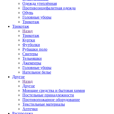
Одежда утеплённая
Противоэнцефалитная одежда
Обувь
Головные уборы
Трикотаж
Трикотаж
Назад
Трикотаж
Куртки
Футболки
Рубашки поло
Свитеры
Тельняшки
Джемперы
Головные уборы
Нательное белье
Другое
Назад
Другое
Моющие средства и бытовая химия
Постельные принадлежности
Противопожарное оборудование
Текстильные материалы
Аптечки
Распродажа