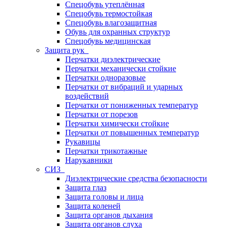
Спецобувь утеплённая
Спецобувь термостойкая
Спецобувь влагозащитная
Обувь для охранных структур
Спецобувь медицинская
Защита рук
Перчатки диэлектрические
Перчатки механически стойкие
Перчатки одноразовые
Перчатки от вибраций и ударных
воздействий
Перчатки от пониженных температур
Перчатки от порезов
Перчатки химически стойкие
Перчатки от повышенных температур
Рукавицы
Перчатки трикотажные
Нарукавники
СИЗ
Диэлектрические средства безопасности
Защита глаз
Защита головы и лица
Защита коленей
Защита органов дыхания
Защита органов слуха