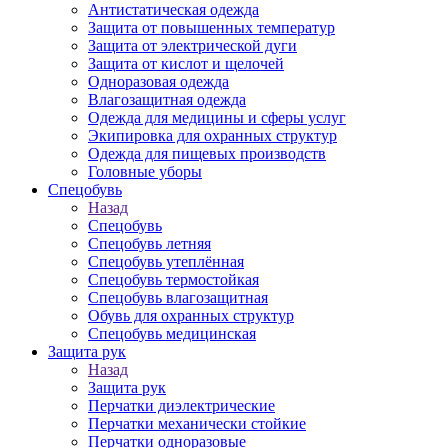
Антистатическая одежда
Защита от повышенных температур
Защита от электрической дуги
Защита от кислот и щелочей
Одноразовая одежда
Влагозащитная одежда
Одежда для медицины и сферы услуг
Экипировка для охранных структур
Одежда для пищевых производств
Головные уборы
Спецобувь
Назад
Спецобувь
Спецобувь летняя
Спецобувь утеплённая
Спецобувь термостойкая
Спецобувь влагозащитная
Обувь для охранных структур
Спецобувь медицинская
Защита рук
Назад
Защита рук
Перчатки диэлектрические
Перчатки механически стойкие
Перчатки одноразовые