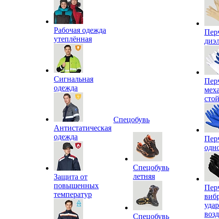
Рабочая одежда
Пер
утеплённая
диэ
Сигнальная
Пер
одежда
мех
сто
Спецобувь
Антистатическая
одежда
Пер
одн
Спецобувь
летняя
Защита от
повышенных
Пер
температур
виб
уда
воз
Спецобувь