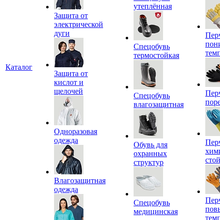
утеплённая
Защита от
электрической
дуги
Пер
пон
Спецобувь
тем
термостойкая
Каталог
Защита от
кислот и
щелочей
Пер
Спецобувь
пор
влагозащитная
Одноразовая
одежда
Пер
Обувь для
хим
охранных
сто
структур
Влагозащитная
одежда
Пер
Спецобувь
пов
медицинская
тем