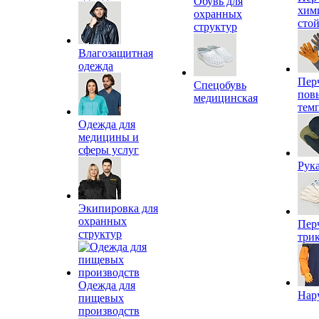
Обувь для
хим
охранных
сто
структур
Влагозащитная
одежда
Пер
Спецобувь
пов
медицинская
тем
Одежда для
медицины и
сферы услуг
Рук
Экипировка для
охранных
Пер
структур
три
Одежда для
Нар
пищевых
производств