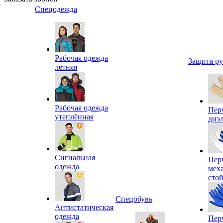
Спецодежда
Рабочая одежда
Защита р
летняя
Рабочая одежда
Пер
утеплённая
диэ
Сигнальная
Пер
одежда
мех
сто
Спецобувь
Антистатическая
одежда
Пер