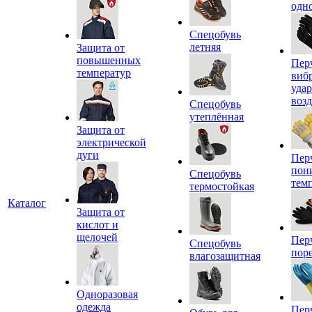
одн
Спецобувь
летняя
Защита от
повышенных
Пер
температур
виб
уда
воз
Спецобувь
утеплённая
Защита от
электрической
дуги
Пер
пон
Спецобувь
тем
термостойкая
Каталог
Защита от
кислот и
щелочей
Пер
Спецобувь
пор
влагозащитная
Одноразовая
одежда
Пер