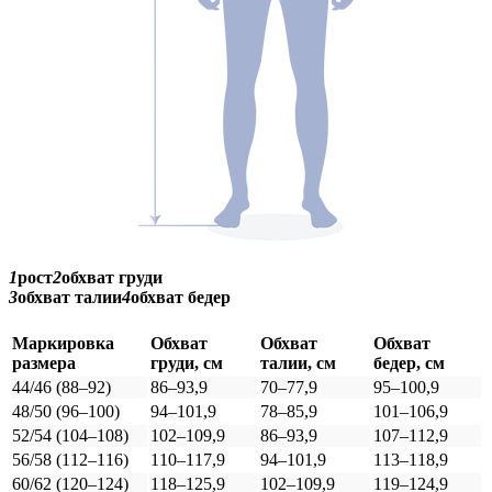
1
рост
2
обхват груди
3
обхват талии
4
обхват бедер
Маркировка
Обхват
Обхват
Обхват
размера
груди, см
талии, см
бедер, см
44/46 (88–92)
86–93,9
70–77,9
95–100,9
48/50 (96–100)
94–101,9
78–85,9
101–106,9
52/54 (104–108)
102–109,9
86–93,9
107–112,9
56/58 (112–116)
110–117,9
94–101,9
113–118,9
60/62 (120–124)
118–125,9
102–109,9
119–124,9