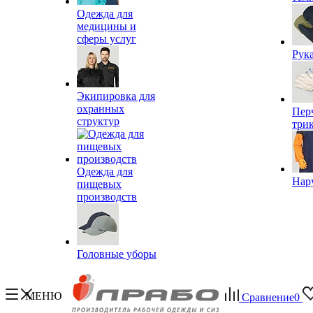
Одежда для
медицины и
сферы услуг
Рук
Экипировка для
охранных
Пер
структур
три
Одежда для
Нар
пищевых
производств
Головные уборы
МЕНЮ
Сравнение
0