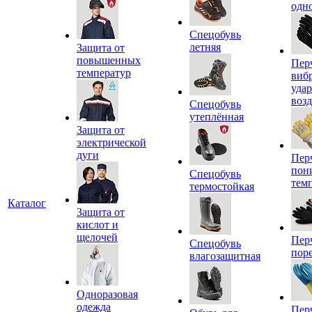
одн
Спецобувь
летняя
Защита от
повышенных
Пер
температур
виб
уда
воз
Спецобувь
утеплённая
Защита от
электрической
дуги
Пер
пон
Спецобувь
тем
термостойкая
Каталог
Защита от
кислот и
щелочей
Пер
Спецобувь
пор
влагозащитная
Одноразовая
одежда
Пер