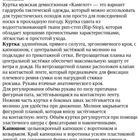
Куртка мужская демисезонная «Камелот» — это вариант
гардероба тактической одежды, который можно использовать
для туристических походов или просто для повседневной
носки в прохладную погоду. Куртка сшита из
водоотталкивающей ткани рип-стоп (Rip-Stop), которая
обладает хорошими прочностными характеристиками,
лёгкостью и простотой ухода.
Куртка
: удлинённая, прямого силуэта, эргономичного кроя, с
капюшоном, с центральной застёжкой на молнию на
подкладке из трикотажной сетки. Ветрозащитная планка на
центральной застёжке обеспечит максимальную защиту от
ветра и дождя. На ветрозащитной планке расположен клапан
на контактной ленте, который предназначен для фиксации
плечевого ремня сумки или нагрудной стяжки
рюкзака. Рукава втачные анатомического кроя.
Для регулирования объёма рукава по низу притачана
фигурная пата, застёгивающаяся на контактную ленту.
Нижняя часть куртки в боковых швах застёгивается на
молнию для удобства при движении. Молния закрывается
фигурной планкой, которая внизу застёгивается
на контактную ленту. Объём куртки регулируется при помощи
эластичного шнура с фиксаторами и наконечниками.
Капюшон
: цельнокроеный капюшон с воротником и
козырьком. Край капюшона и воротника усилен пластиковой
лентой для сохранения формы при активном движении и