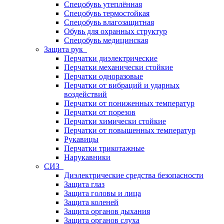
Спецобувь утеплённая
Спецобувь термостойкая
Спецобувь влагозащитная
Обувь для охранных структур
Спецобувь медицинская
Защита рук
Перчатки диэлектрические
Перчатки механически стойкие
Перчатки одноразовые
Перчатки от вибраций и ударных
воздействий
Перчатки от пониженных температур
Перчатки от порезов
Перчатки химически стойкие
Перчатки от повышенных температур
Рукавицы
Перчатки трикотажные
Нарукавники
СИЗ
Диэлектрические средства безопасности
Защита глаз
Защита головы и лица
Защита коленей
Защита органов дыхания
Защита органов слуха