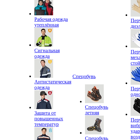
Рабочая одежда
Пер
утеплённая
диэ
Сигнальная
Пер
одежда
мех
сто
Спецобувь
Антистатическая
одежда
Пер
одн
Спецобувь
летняя
Защита от
повышенных
Пер
температур
виб
уда
воз
Спецобувь