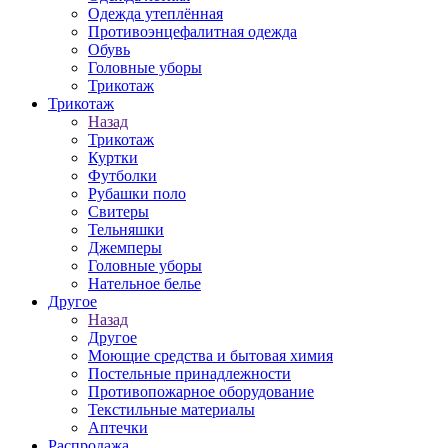
Одежда утеплённая
Противоэнцефалитная одежда
Обувь
Головные уборы
Трикотаж
Трикотаж
Назад
Трикотаж
Куртки
Футболки
Рубашки поло
Свитеры
Тельняшки
Джемперы
Головные уборы
Нательное белье
Другое
Назад
Другое
Моющие средства и бытовая химия
Постельные принадлежности
Противопожарное оборудование
Текстильные материалы
Аптечки
Распродажа