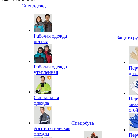
Спецодежда
Рабочая одежда
Защита р
летняя
Рабочая одежда
Пер
утеплённая
диэ
Сигнальная
Пер
одежда
мех
сто
Спецобувь
Антистатическая
одежда
Пер