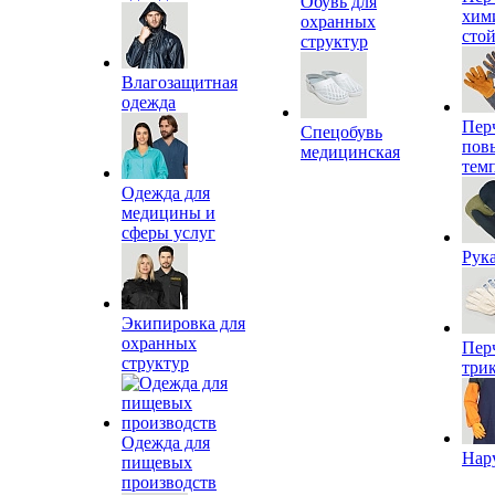
Обувь для
хим
охранных
сто
структур
Влагозащитная
одежда
Пер
Спецобувь
пов
медицинская
тем
Одежда для
медицины и
сферы услуг
Рук
Экипировка для
охранных
Пер
структур
три
Одежда для
Нар
пищевых
производств