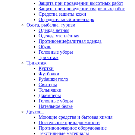
Защита при проведении высотных работ
Защита при проведении сварочных работ
Средства защиты кожи
Оградительный инвентарь
Охота, рыбалка, туризм
Одежда летняя
Одежда утеплённая
Противоэнцефалитная одежда
Обувь
Головные уборы
Трикотаж
Трикотаж
Куртки
Футболки
Рубашки поло
Свитеры
Тельняшки
Джемперы
Головные уборы
Нательное белье
Другое
Моющие средства и бытовая химия
Постельные принадлежности
Противопожарное оборудование
Текстильные материалы