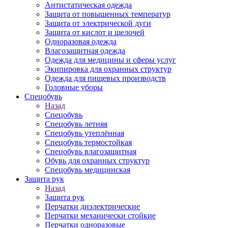
Антистатическая одежда
Защита от повышенных температур
Защита от электрической дуги
Защита от кислот и щелочей
Одноразовая одежда
Влагозащитная одежда
Одежда для медицины и сферы услуг
Экипировка для охранных структур
Одежда для пищевых производств
Головные уборы
Спецобувь
Назад
Спецобувь
Спецобувь летняя
Спецобувь утеплённая
Спецобувь термостойкая
Спецобувь влагозащитная
Обувь для охранных структур
Спецобувь медицинская
Защита рук
Назад
Защита рук
Перчатки диэлектрические
Перчатки механически стойкие
Перчатки одноразовые