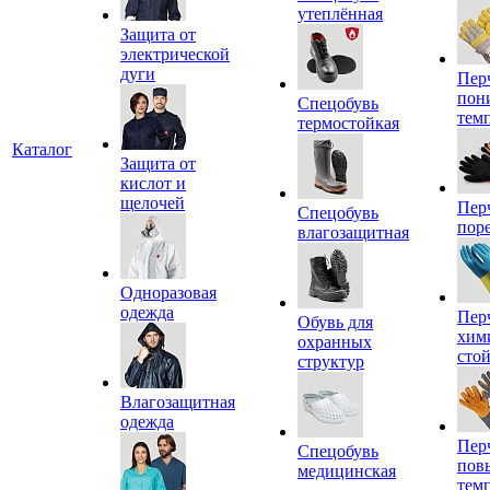
утеплённая
Защита от
электрической
дуги
Пер
пон
Спецобувь
тем
термостойкая
Каталог
Защита от
кислот и
щелочей
Пер
Спецобувь
пор
влагозащитная
Одноразовая
одежда
Пер
Обувь для
хим
охранных
сто
структур
Влагозащитная
одежда
Пер
Спецобувь
пов
медицинская
тем