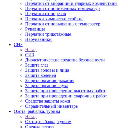
Перчатки от вибраций и ударных воздействий
Перчатки от пониженных температур
Перчатки от порезов
Перчатки химически стойкие
Перчатки от повышенных температур
Рукавицы
Перчатки трикотажные
Нарукавники
СИЗ
Назад
СИЗ
Диэлектрические средства безопасности
Защита глаз
Защита головы и лица
Защита коленей
Защита органов дыхания
Защита органов слуха
Защита при проведении высотных работ
Защита при проведении сварочных работ
Средства защиты кожи
Оградительный инвентарь
Охота, рыбалка, туризм
Назад
Охота, рыбалка, туризм
Одежда летняя