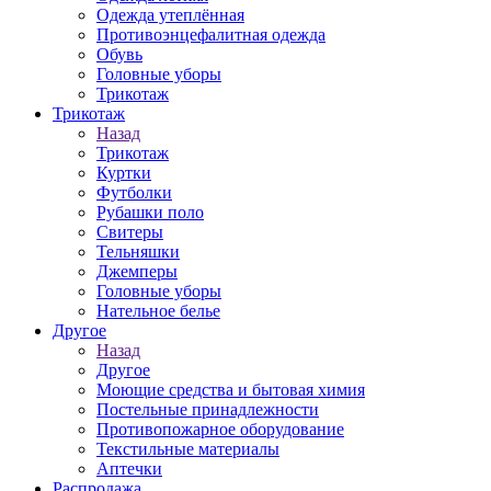
Одежда утеплённая
Противоэнцефалитная одежда
Обувь
Головные уборы
Трикотаж
Трикотаж
Назад
Трикотаж
Куртки
Футболки
Рубашки поло
Свитеры
Тельняшки
Джемперы
Головные уборы
Нательное белье
Другое
Назад
Другое
Моющие средства и бытовая химия
Постельные принадлежности
Противопожарное оборудование
Текстильные материалы
Аптечки
Распродажа