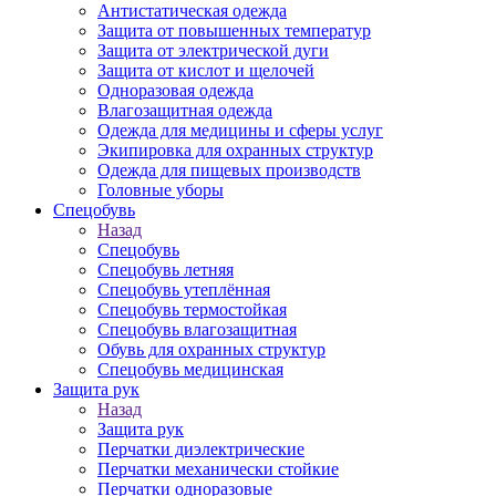
Антистатическая одежда
Защита от повышенных температур
Защита от электрической дуги
Защита от кислот и щелочей
Одноразовая одежда
Влагозащитная одежда
Одежда для медицины и сферы услуг
Экипировка для охранных структур
Одежда для пищевых производств
Головные уборы
Спецобувь
Назад
Спецобувь
Спецобувь летняя
Спецобувь утеплённая
Спецобувь термостойкая
Спецобувь влагозащитная
Обувь для охранных структур
Спецобувь медицинская
Защита рук
Назад
Защита рук
Перчатки диэлектрические
Перчатки механически стойкие
Перчатки одноразовые