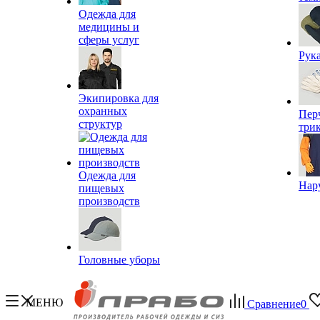
Одежда для
медицины и
сферы услуг
Рук
Экипировка для
охранных
Пер
структур
три
Одежда для
Нар
пищевых
производств
Головные уборы
МЕНЮ
Сравнение
0