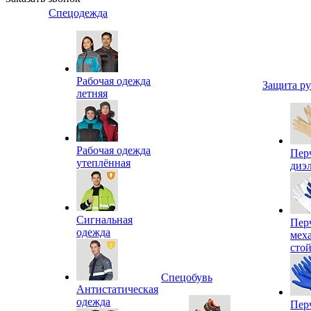
Спецодежда
Рабочая одежда
Защита р
летняя
Рабочая одежда
Пер
утеплённая
диэ
Сигнальная
Пер
одежда
мех
сто
Спецобувь
Антистатическая
одежда
Пер