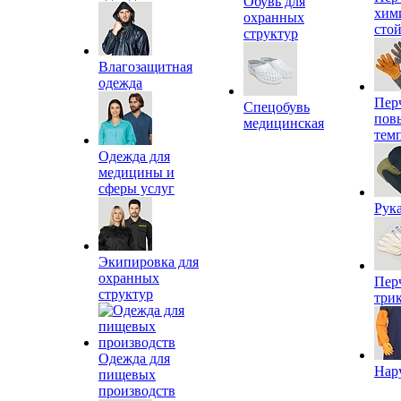
Обувь для
хим
охранных
сто
структур
Влагозащитная
одежда
Пер
Спецобувь
пов
медицинская
тем
Одежда для
медицины и
сферы услуг
Рук
Экипировка для
охранных
Пер
структур
три
Одежда для
Нар
пищевых
производств