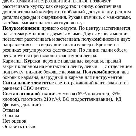
двумя замками и ветрозащитной планкой позволяет
расстегивать куртку как сверху, так и снизу, обеспечивая
дополнительный комфорт и свободный доступ к внутренним
деталям одежды и снаряжения. Рукава втачные, с манжетами,
застёжка манжет на контактную ленту.
Полукомбинезон
: прямого силуэта. По центру застегивается
на застежку-молнию с двумя замками. Двухзамковая молния
позволяет расстёгивать и застёгивать полукомбинезон в двух
направлениях — сверху вниз и снизу вверх. Бретели на
резинках регулируются фастексами. По линии талии объем
регулируется при помощи эластичной ленты.
Карманы.
Куртка
: верхние накладные карманы, правый
закрыт клапаном на контактной ленте, левый — с отделением
под ручку; нижние боковые карманы.
Полукомбинезон
: два
боковых кармана, нагрудный и карман для инструментов.
Сигнальные элементы
: светоотражающий кант, флажки из
ранцевой СВО ленты.
Состав основной ткани
: смесовая (65% полиэстер, 35%
хлопок), плотность 210 г/м², ВО (водоотталкивание), ФД
(формоудержание).
Отзывы
Отзывы
Нет оценок
Оставить отзыв