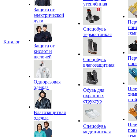
утеплённая
Защита от
электрической
дуги
Пер
пон
Спецобувь
тем
термостойкая
Каталог
Защита от
кислот и
щелочей
Пер
Спецобувь
пор
влагозащитная
Одноразовая
одежда
Пер
Обувь для
хим
охранных
сто
структур
Влагозащитная
одежда
Пер
Спецобувь
пов
медицинская
тем