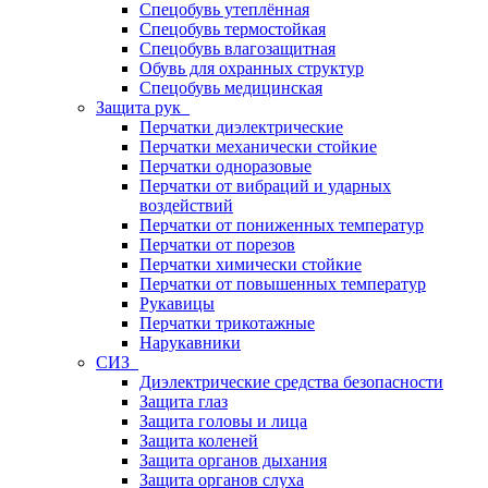
Спецобувь утеплённая
Спецобувь термостойкая
Спецобувь влагозащитная
Обувь для охранных структур
Спецобувь медицинская
Защита рук
Перчатки диэлектрические
Перчатки механически стойкие
Перчатки одноразовые
Перчатки от вибраций и ударных
воздействий
Перчатки от пониженных температур
Перчатки от порезов
Перчатки химически стойкие
Перчатки от повышенных температур
Рукавицы
Перчатки трикотажные
Нарукавники
СИЗ
Диэлектрические средства безопасности
Защита глаз
Защита головы и лица
Защита коленей
Защита органов дыхания
Защита органов слуха