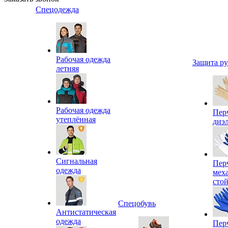
Спецодежда
Рабочая одежда
Защита р
летняя
Рабочая одежда
Пер
утеплённая
диэ
Сигнальная
Пер
одежда
мех
сто
Спецобувь
Антистатическая
одежда
Пер