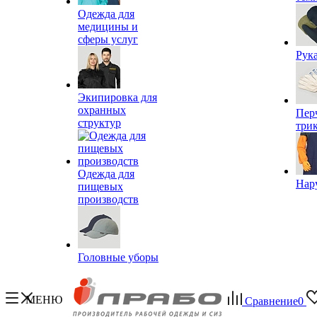
Одежда для
медицины и
сферы услуг
Рук
Экипировка для
охранных
Пер
структур
три
Одежда для
Нар
пищевых
производств
Головные уборы
МЕНЮ
Сравнение
0