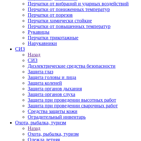
Перчатки от вибраций и ударных воздействий
Перчатки от пониженных температур
Перчатки от порезов
Перчатки химически стойкие
Перчатки от повышенных температур
Рукавицы
Перчатки трикотажные
Нарукавники
СИЗ
Назад
СИЗ
Диэлектрические средства безопасности
Защита глаз
Защита головы и лица
Защита коленей
Защита органов дыхания
Защита органов слуха
Защита при проведении высотных работ
Защита при проведении сварочных работ
Средства защиты кожи
Оградительный инвентарь
Охота, рыбалка, туризм
Назад
Охота, рыбалка, туризм
Одежда летняя