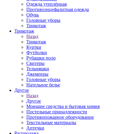
Одежда утеплённая
Противоэнцефалитная одежда
Обувь
Головные уборы
Трикотаж
Трикотаж
Назад
Трикотаж
Куртки
Футболки
Рубашки поло
Свитеры
Тельняшки
Джемперы
Головные уборы
Нательное белье
Другое
Назад
Другое
Моющие средства и бытовая химия
Постельные принадлежности
Противопожарное оборудование
Текстильные материалы
Аптечки
Распродажа