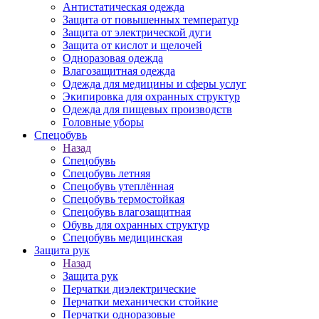
Антистатическая одежда
Защита от повышенных температур
Защита от электрической дуги
Защита от кислот и щелочей
Одноразовая одежда
Влагозащитная одежда
Одежда для медицины и сферы услуг
Экипировка для охранных структур
Одежда для пищевых производств
Головные уборы
Спецобувь
Назад
Спецобувь
Спецобувь летняя
Спецобувь утеплённая
Спецобувь термостойкая
Спецобувь влагозащитная
Обувь для охранных структур
Спецобувь медицинская
Защита рук
Назад
Защита рук
Перчатки диэлектрические
Перчатки механически стойкие
Перчатки одноразовые