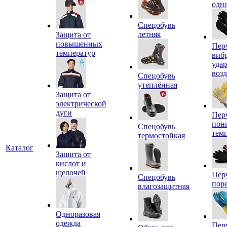
одн
Спецобувь
летняя
Защита от
повышенных
Пер
температур
виб
уда
воз
Спецобувь
утеплённая
Защита от
электрической
дуги
Пер
пон
Спецобувь
тем
термостойкая
Каталог
Защита от
кислот и
щелочей
Пер
Спецобувь
пор
влагозащитная
Одноразовая
одежда
Пер