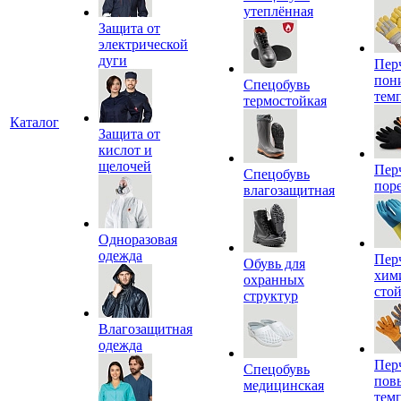
утеплённая
Защита от
электрической
дуги
Пер
пон
Спецобувь
тем
термостойкая
Каталог
Защита от
кислот и
щелочей
Пер
Спецобувь
пор
влагозащитная
Одноразовая
одежда
Пер
Обувь для
хим
охранных
сто
структур
Влагозащитная
одежда
Пер
Спецобувь
пов
медицинская
тем