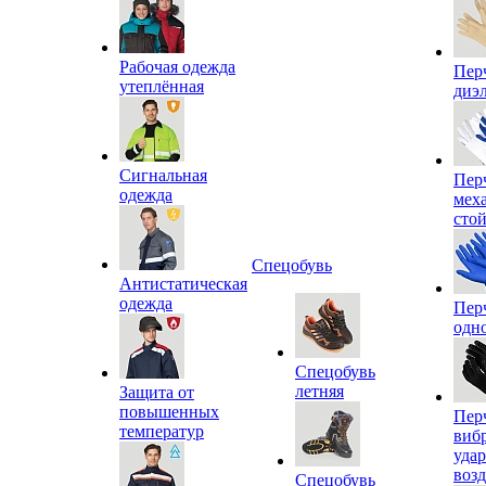
Рабочая одежда
Пер
утеплённая
диэ
Сигнальная
Пер
одежда
мех
сто
Спецобувь
Антистатическая
одежда
Пер
одн
Спецобувь
летняя
Защита от
повышенных
Пер
температур
виб
уда
воз
Спецобувь