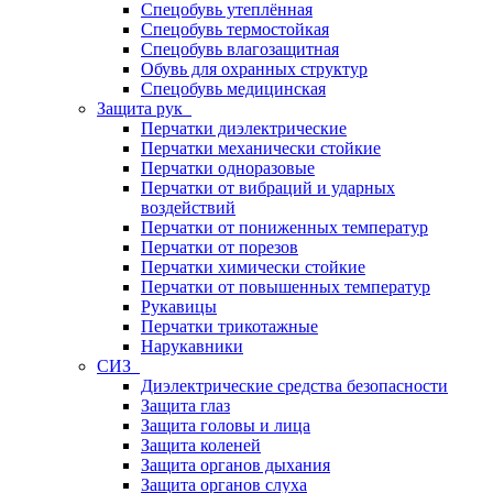
Спецобувь утеплённая
Спецобувь термостойкая
Спецобувь влагозащитная
Обувь для охранных структур
Спецобувь медицинская
Защита рук
Перчатки диэлектрические
Перчатки механически стойкие
Перчатки одноразовые
Перчатки от вибраций и ударных
воздействий
Перчатки от пониженных температур
Перчатки от порезов
Перчатки химически стойкие
Перчатки от повышенных температур
Рукавицы
Перчатки трикотажные
Нарукавники
СИЗ
Диэлектрические средства безопасности
Защита глаз
Защита головы и лица
Защита коленей
Защита органов дыхания
Защита органов слуха