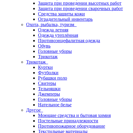
Защита при проведении высотных работ
Защита при проведении сварочных работ
Средства защиты кожи
Оградительный инвентарь
Охота, рыбалка, туризм
Одежда летняя
Одежда утеплённая
Противоэнцефалитная одежда
Обувь
Головные уборы
Трикотаж
Трикотаж
Куртки
Футболки
Рубашки поло
Свитеры
Тельняшки
Джемперы
Головные уборы
Нательное белье
Другое
Моющие средства и бытовая химия
Постельные принадлежности
Противопожарное оборудование
Текстильные материалы