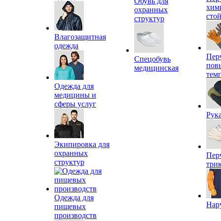
Обувь для
хим
охранных
сто
структур
Влагозащитная
одежда
Пер
Спецобувь
пов
медицинская
тем
Одежда для
медицины и
сферы услуг
Рук
Экипировка для
охранных
Пер
структур
три
Одежда для
Нар
пищевых
производств