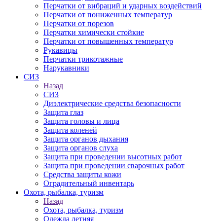
Перчатки от вибраций и ударных воздействий
Перчатки от пониженных температур
Перчатки от порезов
Перчатки химически стойкие
Перчатки от повышенных температур
Рукавицы
Перчатки трикотажные
Нарукавники
СИЗ
Назад
СИЗ
Диэлектрические средства безопасности
Защита глаз
Защита головы и лица
Защита коленей
Защита органов дыхания
Защита органов слуха
Защита при проведении высотных работ
Защита при проведении сварочных работ
Средства защиты кожи
Оградительный инвентарь
Охота, рыбалка, туризм
Назад
Охота, рыбалка, туризм
Одежда летняя