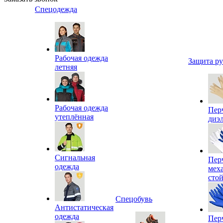
Спецодежда
Рабочая одежда
Защита р
летняя
Рабочая одежда
Пер
утеплённая
диэ
Сигнальная
Пер
одежда
мех
сто
Спецобувь
Антистатическая
одежда
Пер