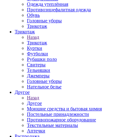
Одежда утеплённая
Противоэнцефалитная одежда
Обувь
Головные уборы
Трикотаж
Трикотаж
Назад
Трикотаж
Куртки
Футболки
Рубашки поло
Свитеры
Тельняшки
Джемперы
Головные уборы
Нательное белье
Другое
Назад
Другое
Моющие средства и бытовая химия
Постельные принадлежности
Противопожарное оборудование
Текстильные материалы
Аптечки
Распродажа