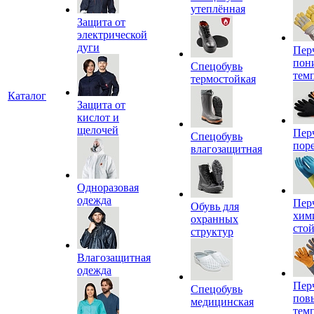
утеплённая
Защита от
электрической
дуги
Пер
пон
Спецобувь
тем
термостойкая
Каталог
Защита от
кислот и
щелочей
Пер
Спецобувь
пор
влагозащитная
Одноразовая
одежда
Пер
Обувь для
хим
охранных
сто
структур
Влагозащитная
одежда
Пер
Спецобувь
пов
медицинская
тем