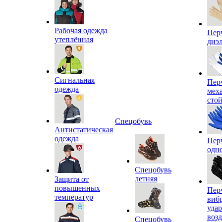
Рабочая одежда
Пер
утеплённая
диэ
Сигнальная
Пер
одежда
мех
сто
Спецобувь
Антистатическая
одежда
Пер
одн
Спецобувь
летняя
Защита от
повышенных
Пер
температур
виб
уда
воз
Спецобувь