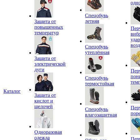
одн
Спецобувь
летняя
Защита от
повышенных
Пер
температур
виб
уда
воз
Спецобувь
утеплённая
Защита от
электрической
дуги
Пер
пон
Спецобувь
тем
термостойкая
Каталог
Защита от
кислот и
щелочей
Пер
Спецобувь
пор
влагозащитная
Одноразовая
одежда
Пер