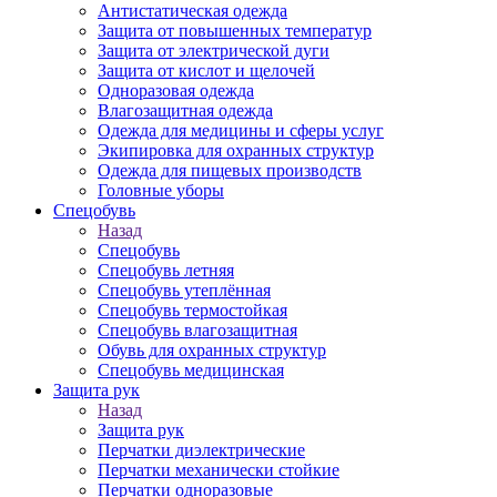
Антистатическая одежда
Защита от повышенных температур
Защита от электрической дуги
Защита от кислот и щелочей
Одноразовая одежда
Влагозащитная одежда
Одежда для медицины и сферы услуг
Экипировка для охранных структур
Одежда для пищевых производств
Головные уборы
Спецобувь
Назад
Спецобувь
Спецобувь летняя
Спецобувь утеплённая
Спецобувь термостойкая
Спецобувь влагозащитная
Обувь для охранных структур
Спецобувь медицинская
Защита рук
Назад
Защита рук
Перчатки диэлектрические
Перчатки механически стойкие
Перчатки одноразовые