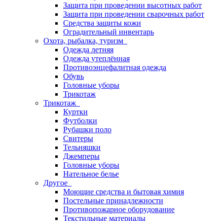
Защита при проведении высотных работ
Защита при проведении сварочных работ
Средства защиты кожи
Оградительный инвентарь
Охота, рыбалка, туризм
Одежда летняя
Одежда утеплённая
Противоэнцефалитная одежда
Обувь
Головные уборы
Трикотаж
Трикотаж
Куртки
Футболки
Рубашки поло
Свитеры
Тельняшки
Джемперы
Головные уборы
Нательное белье
Другое
Моющие средства и бытовая химия
Постельные принадлежности
Противопожарное оборудование
Текстильные материалы