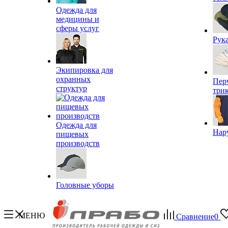
Одежда для
медицины и
сферы услуг
Рук
Экипировка для
охранных
Пер
структур
три
Одежда для
Нар
пищевых
производств
Головные уборы
МЕНЮ
Сравнение
0