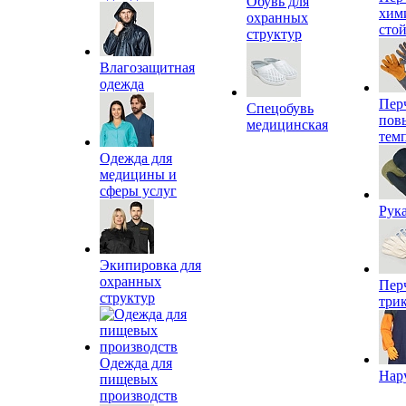
Обувь для
хим
охранных
сто
структур
Влагозащитная
одежда
Пер
Спецобувь
пов
медицинская
тем
Одежда для
медицины и
сферы услуг
Рук
Экипировка для
охранных
Пер
структур
три
Одежда для
Нар
пищевых
производств