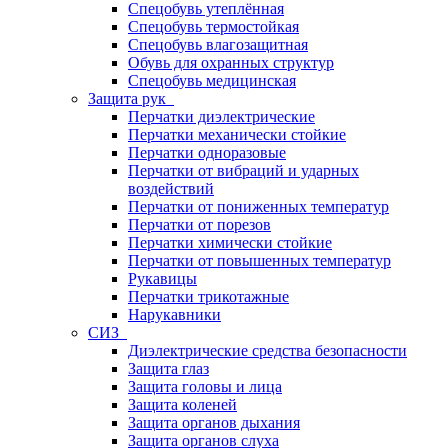
Спецобувь утеплённая
Спецобувь термостойкая
Спецобувь влагозащитная
Обувь для охранных структур
Спецобувь медицинская
Защита рук
Перчатки диэлектрические
Перчатки механически стойкие
Перчатки одноразовые
Перчатки от вибраций и ударных
воздействий
Перчатки от пониженных температур
Перчатки от порезов
Перчатки химически стойкие
Перчатки от повышенных температур
Рукавицы
Перчатки трикотажные
Нарукавники
СИЗ
Диэлектрические средства безопасности
Защита глаз
Защита головы и лица
Защита коленей
Защита органов дыхания
Защита органов слуха