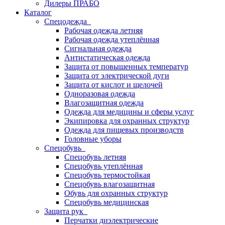
Дилеры ПРАБО
Каталог
Спецодежда
Рабочая одежда летняя
Рабочая одежда утеплённая
Сигнальная одежда
Антистатическая одежда
Защита от повышенных температур
Защита от электрической дуги
Защита от кислот и щелочей
Одноразовая одежда
Влагозащитная одежда
Одежда для медицины и сферы услуг
Экипировка для охранных структур
Одежда для пищевых производств
Головные уборы
Спецобувь
Спецобувь летняя
Спецобувь утеплённая
Спецобувь термостойкая
Спецобувь влагозащитная
Обувь для охранных структур
Спецобувь медицинская
Защита рук
Перчатки диэлектрические