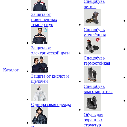
Спецобувь
летняя
Защита от
повышенных
температур
Спецобувь
утеплённая
Защита от
электрической дуги
Спецобувь
термостойкая
Каталог
Защита от кислот и
щелочей
Спецобувь
влагозащитная
Одноразовая одежда
Обувь для
охранных
структур