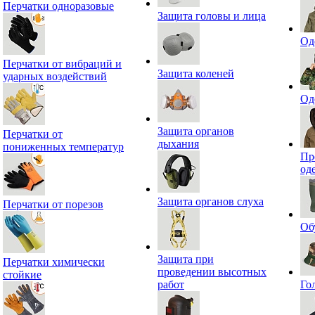
Перчатки одноразовые
Защита головы и лица
Од
Перчатки от вибраций и
Защита коленей
ударных воздействий
Од
Защита органов
Перчатки от
дыхания
пониженных температур
Пр
од
Защита органов слуха
Перчатки от порезов
Об
Защита при
Перчатки химически
проведении высотных
стойкие
работ
Го