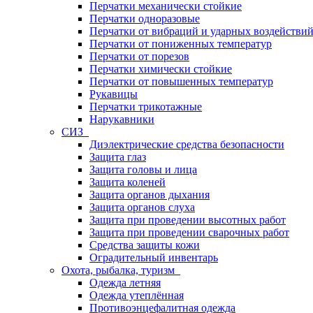
Перчатки механически стойкие
Перчатки одноразовые
Перчатки от вибраций и ударных воздействи
Перчатки от пониженных температур
Перчатки от порезов
Перчатки химически стойкие
Перчатки от повышенных температур
Рукавицы
Перчатки трикотажные
Нарукавники
СИЗ
Диэлектрические средства безопасности
Защита глаз
Защита головы и лица
Защита коленей
Защита органов дыхания
Защита органов слуха
Защита при проведении высотных работ
Защита при проведении сварочных работ
Средства защиты кожи
Оградительный инвентарь
Охота, рыбалка, туризм
Одежда летняя
Одежда утеплённая
Противоэнцефалитная одежда