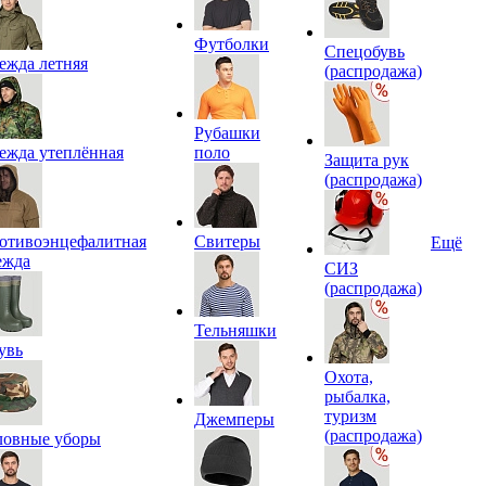
Футболки
Спецобувь
ежда летняя
(распродажа)
Рубашки
ежда утеплённая
поло
Защита рук
(распродажа)
отивоэнцефалитная
Свитеры
Ещё
ежда
СИЗ
(распродажа)
Тельняшки
увь
Охота,
рыбалка,
туризм
Джемперы
(распродажа)
ловные уборы