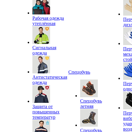
Рабочая одежда
Пер
утеплённая
диэ
Сигнальная
Пер
одежда
мех
сто
Спецобувь
Антистатическая
одежда
Пер
одн
Спецобувь
летняя
Защита от
повышенных
Пер
температур
виб
уда
воз
Спецобувь