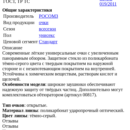
ГОСТ, ТР ТС
019/2011
Общие характеристики
Производитель
РОСОМЗ
Вид продукции
очки
Сезон
всесезон
Пол
унисекс
Ценовой сегмент
Стандарт
Описание
Современные лёгкие универсальные очки с увеличенным
панорамным обзором. Защитное стекло из поликарбоната
тёмно-серого цвета с твердым покрытием на наружной
стороне и с незапотевающим покрытием на внутренней.
Устойчивы к химическим веществам, растворам кислот и
щелочей.
Особенности модели
: широкие заушники обеспечивают
надежную защиту от твёрдых частиц. Дополнительно могут
комплектоваться обтюратором (артикул 00817).
Тип очков
: открытые.
Материал линзы
: поликарбонат ударопрочный оптический.
Цвет линзы
: тёмно-серый.
Отзывы
Отзывы