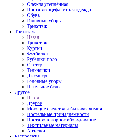
Одежда утеплённая
Противоэнцефалитная одежда
Обувь
Головные уборы
Трикотаж
Трикотаж
Назад
Трикотаж
Куртки
Футболки
Рубашки поло
Свитеры
Тельняшки
Джемперы
Головные уборы
Нательное белье
Другое
Назад
Другое
Моющие средства и бытовая химия
Постельные принадлежности
Противопожарное оборудование
Текстильные материалы
Аптечки
Распродажа