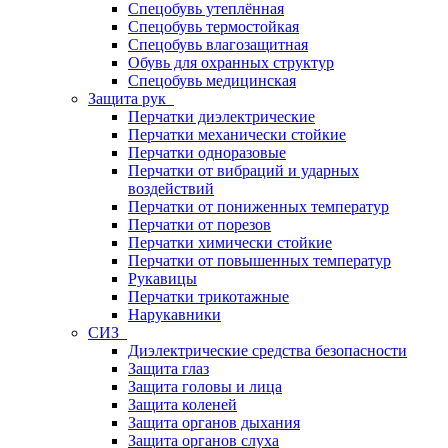
Спецобувь утеплённая
Спецобувь термостойкая
Спецобувь влагозащитная
Обувь для охранных структур
Спецобувь медицинская
Защита рук
Перчатки диэлектрические
Перчатки механически стойкие
Перчатки одноразовые
Перчатки от вибраций и ударных
воздействий
Перчатки от пониженных температур
Перчатки от порезов
Перчатки химически стойкие
Перчатки от повышенных температур
Рукавицы
Перчатки трикотажные
Нарукавники
СИЗ
Диэлектрические средства безопасности
Защита глаз
Защита головы и лица
Защита коленей
Защита органов дыхания
Защита органов слуха