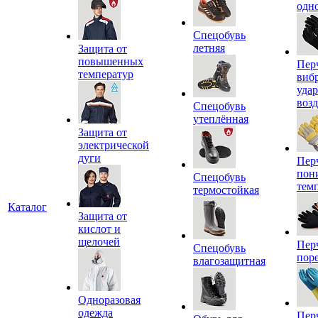
одн
Спецобувь
летняя
Защита от
повышенных
Пер
температур
виб
уда
воз
Спецобувь
утеплённая
Защита от
электрической
дуги
Пер
пон
Спецобувь
тем
термостойкая
Каталог
Защита от
кислот и
щелочей
Пер
Спецобувь
пор
влагозащитная
Одноразовая
одежда
Пер