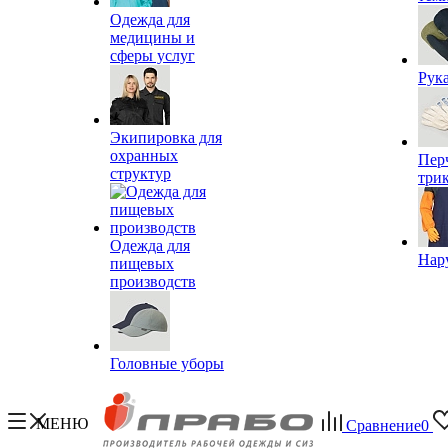
Одежда для
медицины и
сферы услуг
Рук
Экипировка для
охранных
Пер
структур
три
Одежда для
Нар
пищевых
производств
Головные уборы
МЕНЮ
Сравнение
0