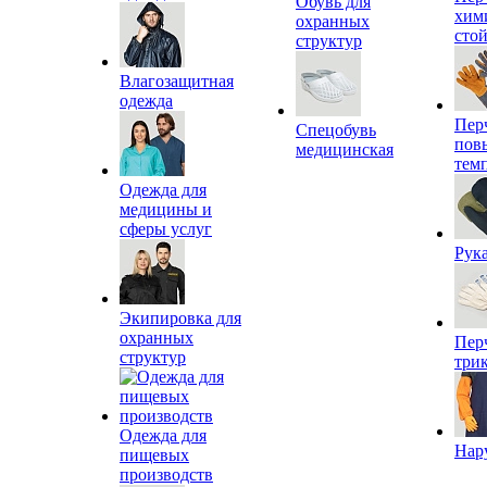
Обувь для
хим
охранных
сто
структур
Влагозащитная
одежда
Пер
Спецобувь
пов
медицинская
тем
Одежда для
медицины и
сферы услуг
Рук
Экипировка для
охранных
Пер
структур
три
Одежда для
Нар
пищевых
производств