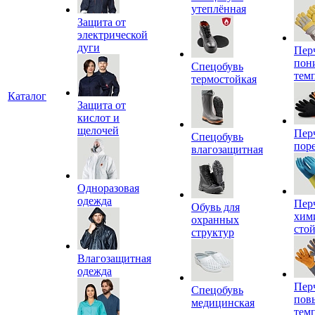
утеплённая
Защита от
электрической
дуги
Пер
пон
Спецобувь
тем
термостойкая
Каталог
Защита от
кислот и
щелочей
Пер
Спецобувь
пор
влагозащитная
Одноразовая
одежда
Пер
Обувь для
хим
охранных
сто
структур
Влагозащитная
одежда
Пер
Спецобувь
пов
медицинская
тем