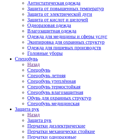
Антистатическая одежда
Защита от повышенных температур
Защита от электрической дуги
Защита от кислот и щелочей
Одноразовая одежда
Влагозащитная одежда
Одежда для медицины и сферы услуг
Экипировка для охранных структур
Одежда для пищевых производств
Головные уборы
Спецобувь
Назад
Спецобувь
Спецобувь летняя
Спецобувь утеплённая
Спецобувь термостойкая
Спецобувь влагозащитная
Обувь для охранных структур
Спецобувь медицинская
Защита рук
Назад
Защита рук
Перчатки диэлектрические
Перчатки механически стойкие
Перчатки одноразовые