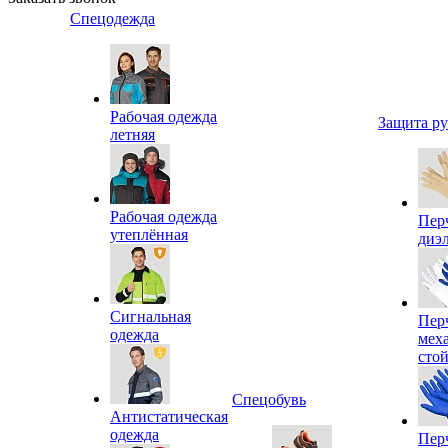
Спецодежда
Рабочая одежда
Защита р
летняя
Рабочая одежда
Пер
утеплённая
диэ
Сигнальная
Пер
одежда
мех
сто
Спецобувь
Антистатическая
одежда
Пер