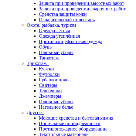
Защита при проведении высотных работ
Защита при проведении сварочных работ
Средства защиты кожи
Оградительный инвентарь
Охота, рыбалка, туризм
Одежда летняя
Одежда утеплённая
Противоэнцефалитная одежда
Обувь
Головные уборы
Трикотаж
Трикотаж
Куртки
Футболки
Рубашки поло
Свитеры
Тельняшки
Джемперы
Головные уборы
Нательное белье
Другое
Моющие средства и бытовая химия
Постельные принадлежности
Противопожарное оборудование
Текстильные материалы