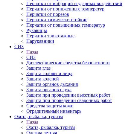
Перчатки от вибраций и ударных воздействий
Перчатки от пониженных температур
Перчатки от порезов
Перчатки химически стойкие
Перчатки от повышенных температур
Рукавицы
Перчатки трикотажные
Нарукавники
СИЗ
Назад
СИЗ
Диэлектрические средства безопасности
Защита глаз
Защита головы и лица
Защита коленей
Защита органов дыхания
Защита органов слуха
Защита при проведении высотных работ
Защита при проведении сварочных работ
Средства защиты кожи
Оградительный инвентарь
Охота, рыбалка, туризм
Назад
Охота, рыбалка, туризм
Одежда летняя