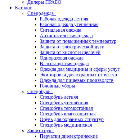
Дилеры ПРАБО
Каталог
Спецодежда
Рабочая одежда летняя
Рабочая одежда утеплённая
Сигнальная одежда
Антистатическая одежда
Защита от повышенных температур
Защита от электрической дуги
Защита от кислот и щелочей
Одноразовая одежда
Влагозащитная одежда
Одежда для медицины и сферы услуг
Экипировка для охранных структур
Одежда для пищевых производств
Головные уборы
Спецобувь
Спецобувь летняя
Спецобувь утеплённая
Спецобувь термостойкая
Спецобувь влагозащитная
Обувь для охранных структур
Спецобувь медицинская
Защита рук
Перчатки диэлектрические