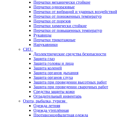
Перчатки механически стойкие
Перчатки одноразовые
Перчатки от вибраций и ударных воздействи
Перчатки от пониженных температур
Перчатки от порезов
Перчатки химически стойкие
Перчатки от повышенных температур
Рукавицы
Перчатки трикотажные
Нарукавники
СИЗ
Диэлектрические средства безопасности
Защита глаз
Защита головы и лица
Защита коленей
Защита органов дыхания
Защита органов слуха
Защита при проведении высотных работ
Защита при проведении сварочных работ
Средства защиты кожи
Оградительный инвентарь
Охота, рыбалка, туризм
Одежда летняя
Одежда утеплённая
Противоэнцефалитная одежда