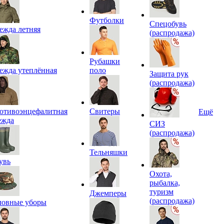
Футболки
Спецобувь
ежда летняя
(распродажа)
Рубашки
ежда утеплённая
поло
Защита рук
(распродажа)
отивоэнцефалитная
Свитеры
Ещё
ежда
СИЗ
(распродажа)
Тельняшки
увь
Охота,
рыбалка,
туризм
Джемперы
(распродажа)
ловные уборы