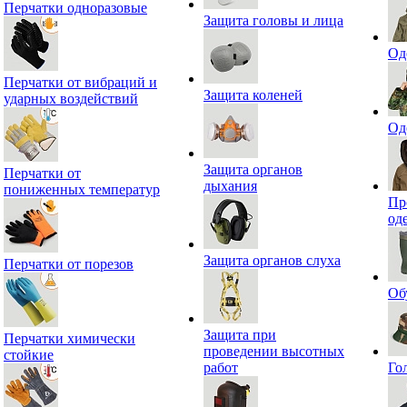
Перчатки одноразовые
Защита головы и лица
Од
Перчатки от вибраций и
Защита коленей
ударных воздействий
Од
Защита органов
Перчатки от
дыхания
пониженных температур
Пр
од
Защита органов слуха
Перчатки от порезов
Об
Защита при
Перчатки химически
проведении высотных
стойкие
работ
Го