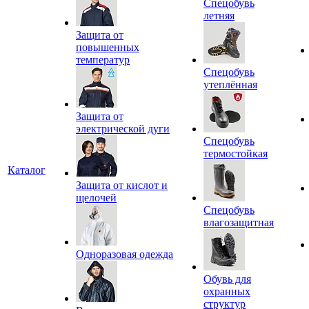
Спецобувь
летняя
Защита от
повышенных
температур
Спецобувь
утеплённая
Защита от
электрической дуги
Спецобувь
термостойкая
Каталог
Защита от кислот и
щелочей
Спецобувь
влагозащитная
Одноразовая одежда
Обувь для
охранных
структур