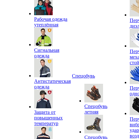
Рабочая одежда
Пер
утеплённая
диэ
Сигнальная
Пер
одежда
мех
сто
Спецобувь
Антистатическая
одежда
Пер
одн
Спецобувь
летняя
Защита от
повышенных
Пер
температур
виб
уда
воз
Спецобувь