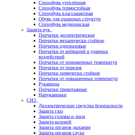
Спецобувь утеплённая
Спецобувь термостойкая
Спецобувь влагозащитная
Обувь для охранных структур
Спецобувь медицинская
Защита рук
Перчатки диэлектрические
Перчатки механически стойкие
Перчатки одноразовые
Перчатки от вибраций и ударных
воздействий
Перчатки от пониженных температур
Перчатки от порезов
Перчатки химически стойкие
Перчатки от повышенных температур
Рукавицы
Перчатки трикотажные
Нарукавники
СИЗ
Диэлектрические средства безопасности
Защита глаз
Защита головы и лица
Защита коленей
Защита органов дыхания
Защита органов слуха