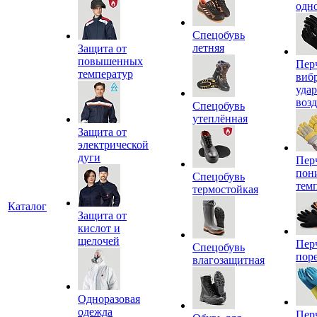
одн
Спецобувь
летняя
Защита от
повышенных
Пер
температур
виб
уда
воз
Спецобувь
утеплённая
Защита от
электрической
дуги
Пер
пон
Спецобувь
тем
термостойкая
Каталог
Защита от
кислот и
щелочей
Пер
Спецобувь
пор
влагозащитная
Одноразовая
одежда
Пер