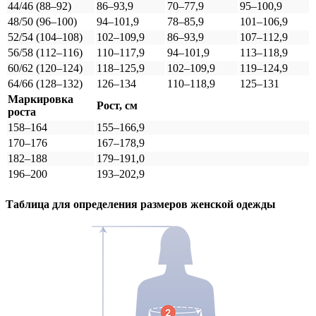
44/46 (88–92)
86–93,9
70–77,9
95–100,9
48/50 (96–100)
94–101,9
78–85,9
101–106,9
52/54 (104–108)
102–109,9
86–93,9
107–112,9
56/58 (112–116)
110–117,9
94–101,9
113–118,9
60/62 (120–124)
118–125,9
102–109,9
119–124,9
64/66 (128–132)
126–134
110–118,9
125–131
Маркировка
Рост, см
роста
158–164
155–166,9
170–176
167–178,9
182–188
179–191,0
196–200
193–202,9
Таблица для определения размеров
женской
одежды