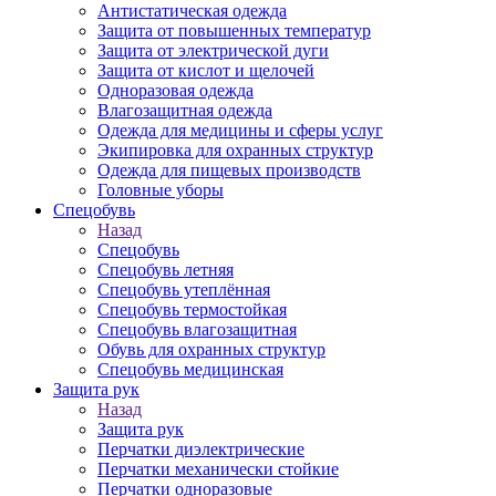
Антистатическая одежда
Защита от повышенных температур
Защита от электрической дуги
Защита от кислот и щелочей
Одноразовая одежда
Влагозащитная одежда
Одежда для медицины и сферы услуг
Экипировка для охранных структур
Одежда для пищевых производств
Головные уборы
Спецобувь
Назад
Спецобувь
Спецобувь летняя
Спецобувь утеплённая
Спецобувь термостойкая
Спецобувь влагозащитная
Обувь для охранных структур
Спецобувь медицинская
Защита рук
Назад
Защита рук
Перчатки диэлектрические
Перчатки механически стойкие
Перчатки одноразовые