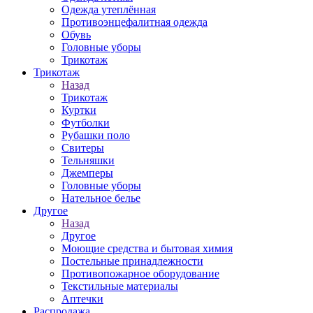
Одежда утеплённая
Противоэнцефалитная одежда
Обувь
Головные уборы
Трикотаж
Трикотаж
Назад
Трикотаж
Куртки
Футболки
Рубашки поло
Свитеры
Тельняшки
Джемперы
Головные уборы
Нательное белье
Другое
Назад
Другое
Моющие средства и бытовая химия
Постельные принадлежности
Противопожарное оборудование
Текстильные материалы
Аптечки
Распродажа