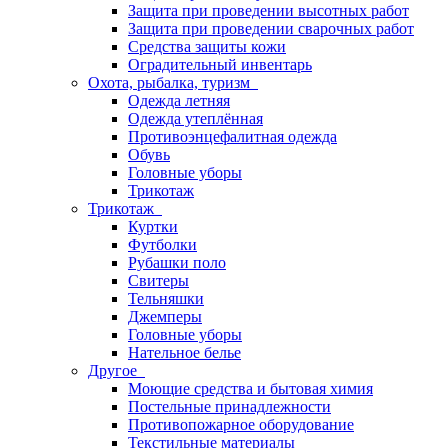
Защита при проведении высотных работ
Защита при проведении сварочных работ
Средства защиты кожи
Оградительный инвентарь
Охота, рыбалка, туризм
Одежда летняя
Одежда утеплённая
Противоэнцефалитная одежда
Обувь
Головные уборы
Трикотаж
Трикотаж
Куртки
Футболки
Рубашки поло
Свитеры
Тельняшки
Джемперы
Головные уборы
Нательное белье
Другое
Моющие средства и бытовая химия
Постельные принадлежности
Противопожарное оборудование
Текстильные материалы