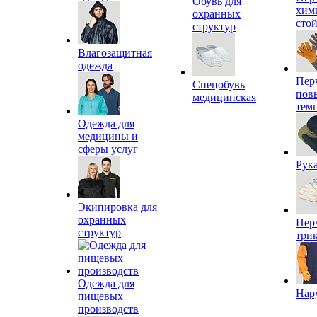
Обувь для
хим
охранных
сто
структур
Влагозащитная
одежда
Пер
Спецобувь
пов
медицинская
тем
Одежда для
медицины и
сферы услуг
Рук
Экипировка для
охранных
Пер
структур
три
Одежда для
Нар
пищевых
производств