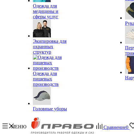
Одежда для
медицины и
сферы услуг
Рук
Экипировка для
охранных
Пер
структур
три
Одежда для
Нар
пищевых
производств
Головные уборы
МЕНЮ
Сравнение
0