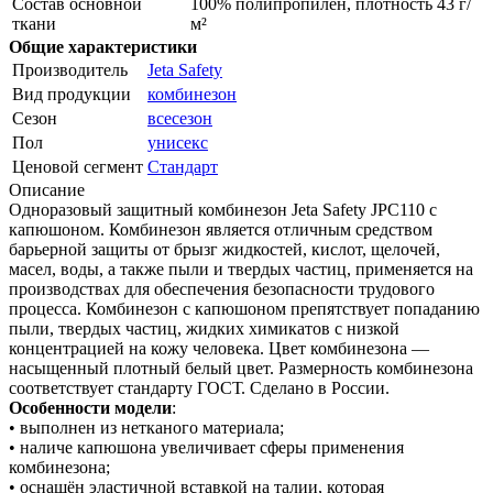
Состав основной
100% полипропилен, плотность 43 г/
ткани
м²
Общие характеристики
Производитель
Jeta Safety
Вид продукции
комбинезон
Сезон
всесезон
Пол
унисекс
Ценовой сегмент
Стандарт
Описание
Одноразовый защитный комбинезон Jeta Safety JPC110 с
капюшоном. Комбинезон является отличным средством
барьерной защиты от брызг жидкостей, кислот, щелочей,
масел, воды, а также пыли и твердых частиц, применяется на
производствах для обеспечения безопасности трудового
процесса. Комбинезон с капюшоном препятствует попаданию
пыли, твердых частиц, жидких химикатов с низкой
концентрацией на кожу человека. Цвет комбинезона —
насыщенный плотный белый цвет. Размерность комбинезона
соответствует стандарту ГОСТ. Сделано в России.
Особенности модели
:
• выполнен из нетканого материала;
• наличе капюшона увеличивает сферы применения
комбинезона;
• оснащён эластичной вставкой на талии, которая