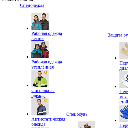
Спецодежда
Рабочая одежда
Защита р
летняя
Рабочая одежда
Пер
утеплённая
диэ
Сигнальная
Пер
одежда
мех
сто
Спецобувь
Антистатическая
одежда
Пер