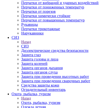
Перчатки от вибраций и ударных воздействий
Перчатки от пониженных температур
Перчатки от порезов
Перчатки химически стойкие
Перчатки от повышенных температур
Рукавицы
Перчатки трикотажные
Нарукавники
СИЗ
Назад
СИЗ
Диэлектрические средства безопасности
Защита глаз
Защита головы и лица
Защита коленей
Защита органов дыхания
Защита органов слуха
Защита при проведении высотных работ
Защита при проведении сварочных работ
Средства защиты кожи
Оградительный инвентарь
Охота, рыбалка, туризм
Назад
Охота, рыбалка, туризм
Одежда летняя