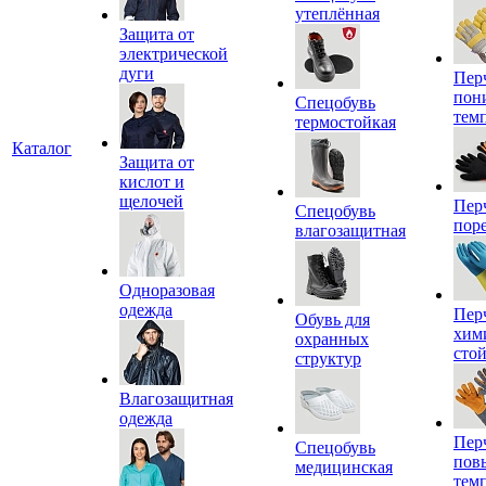
утеплённая
Защита от
электрической
дуги
Пер
пон
Спецобувь
тем
термостойкая
Каталог
Защита от
кислот и
щелочей
Пер
Спецобувь
пор
влагозащитная
Одноразовая
одежда
Пер
Обувь для
хим
охранных
сто
структур
Влагозащитная
одежда
Пер
Спецобувь
пов
медицинская
тем