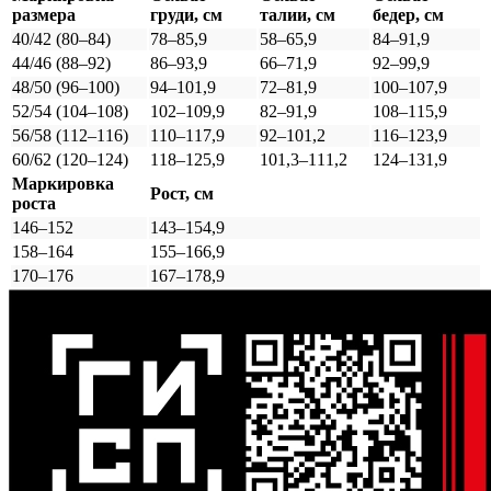
размера
груди, см
талии, см
бедер, см
40/42 (80–84)
78–85,9
58–65,9
84–91,9
44/46 (88–92)
86–93,9
66–71,9
92–99,9
48/50 (96–100)
94–101,9
72–81,9
100–107,9
52/54 (104–108)
102–109,9
82–91,9
108–115,9
56/58 (112–116)
110–117,9
92–101,2
116–123,9
60/62 (120–124)
118–125,9
101,3–111,2
124–131,9
Маркировка
Рост, см
роста
146–152
143–154,9
158–164
155–166,9
170–176
167–178,9