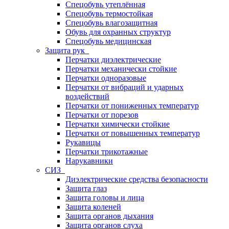
Спецобувь утеплённая
Спецобувь термостойкая
Спецобувь влагозащитная
Обувь для охранных структур
Спецобувь медицинская
Защита рук
Перчатки диэлектрические
Перчатки механически стойкие
Перчатки одноразовые
Перчатки от вибраций и ударных
воздействий
Перчатки от пониженных температур
Перчатки от порезов
Перчатки химически стойкие
Перчатки от повышенных температур
Рукавицы
Перчатки трикотажные
Нарукавники
СИЗ
Диэлектрические средства безопасности
Защита глаз
Защита головы и лица
Защита коленей
Защита органов дыхания
Защита органов слуха