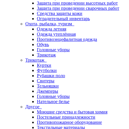
Защита при проведении высотных работ
Защита при проведении сварочных работ
Средства защиты кожи
Оградительный инвентарь
Охота, рыбалка, туризм
Одежда летняя
Одежда утеплённая
Противоэнцефалитная одежда
Обувь
Головные уборы
Трикотаж
Трикотаж
Куртки
Футболки
Рубашки поло
Свитеры
Тельняшки
Джемперы
Головные уборы
Нательное белье
Другое
Моющие средства и бытовая химия
Постельные принадлежности
Противопожарное оборудование
Текстильные материалы