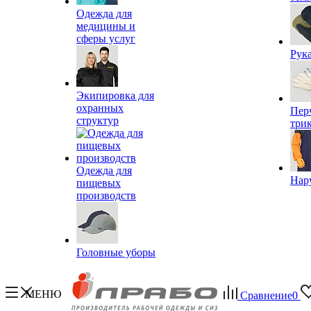
Одежда для
медицины и
сферы услуг
Рук
Экипировка для
охранных
Пер
структур
три
Одежда для
Нар
пищевых
производств
Головные уборы
МЕНЮ
Сравнение
0