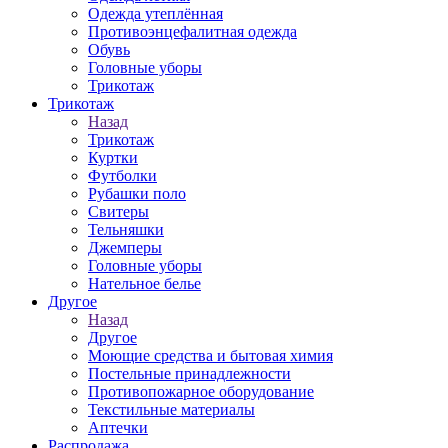
Одежда утеплённая
Противоэнцефалитная одежда
Обувь
Головные уборы
Трикотаж
Трикотаж
Назад
Трикотаж
Куртки
Футболки
Рубашки поло
Свитеры
Тельняшки
Джемперы
Головные уборы
Нательное белье
Другое
Назад
Другое
Моющие средства и бытовая химия
Постельные принадлежности
Противопожарное оборудование
Текстильные материалы
Аптечки
Распродажа