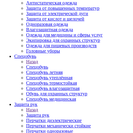
Антистатическая одежда
Защита от повышенных температур
Защита от электрической дуги
Защита от кислот и щелочей
Одноразовая одежда
Влагозащитная одежда
Одежда для медицины и сферы услуг
Экипировка для охранных структур
Одежда для пищевых производств
Головные уборы
Спецобувь
Назад
Спецобувь
Спецобувь летняя
Спецобувь утеплённая
Спецобувь термостойкая
Спецобувь влагозащитная
Обувь для охранных структур
Спецобувь медицинская
Защита рук
Назад
Защита рук
Перчатки диэлектрические
Перчатки механически стойкие
Перчатки одноразовые