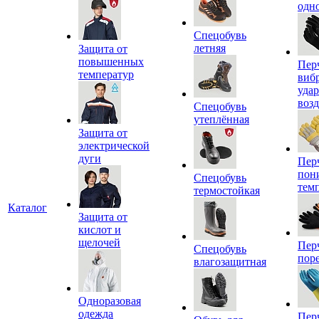
одн
Спецобувь
летняя
Защита от
повышенных
Пер
температур
виб
уда
воз
Спецобувь
утеплённая
Защита от
электрической
дуги
Пер
пон
Спецобувь
тем
термостойкая
Каталог
Защита от
кислот и
щелочей
Пер
Спецобувь
пор
влагозащитная
Одноразовая
одежда
Пер