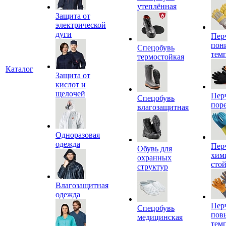
утеплённая
Защита от
электрической
дуги
Пер
пон
Спецобувь
тем
термостойкая
Каталог
Защита от
кислот и
щелочей
Пер
Спецобувь
пор
влагозащитная
Одноразовая
одежда
Пер
Обувь для
хим
охранных
сто
структур
Влагозащитная
одежда
Пер
Спецобувь
пов
медицинская
тем