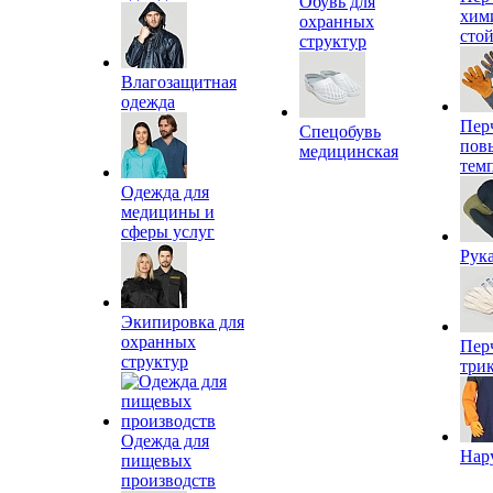
Обувь для
хим
охранных
сто
структур
Влагозащитная
одежда
Пер
Спецобувь
пов
медицинская
тем
Одежда для
медицины и
сферы услуг
Рук
Экипировка для
охранных
Пер
структур
три
Одежда для
Нар
пищевых
производств