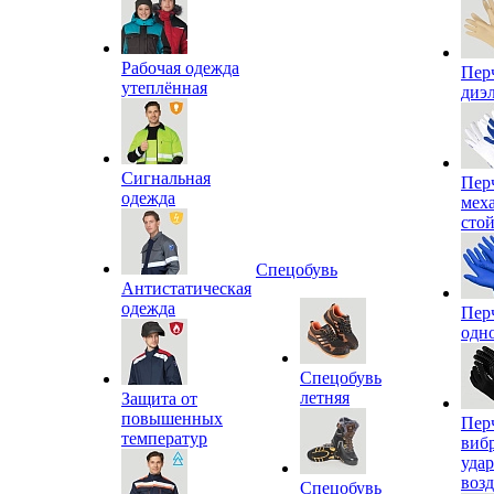
Рабочая одежда
Пер
утеплённая
диэ
Сигнальная
Пер
одежда
мех
сто
Спецобувь
Антистатическая
одежда
Пер
одн
Спецобувь
летняя
Защита от
повышенных
Пер
температур
виб
уда
воз
Спецобувь