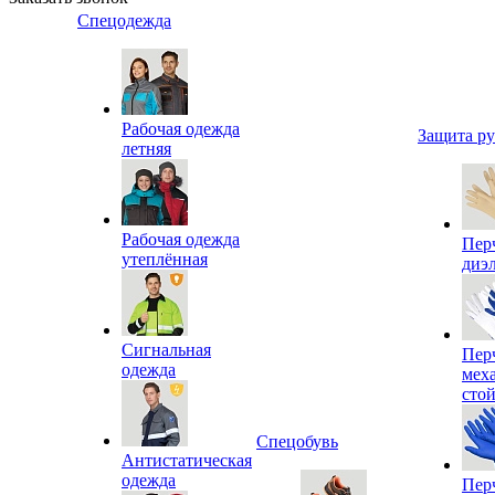
Спецодежда
Рабочая одежда
Защита р
летняя
Рабочая одежда
Пер
утеплённая
диэ
Сигнальная
Пер
одежда
мех
сто
Спецобувь
Антистатическая
одежда
Пер