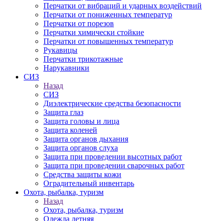
Перчатки от вибраций и ударных воздействий
Перчатки от пониженных температур
Перчатки от порезов
Перчатки химически стойкие
Перчатки от повышенных температур
Рукавицы
Перчатки трикотажные
Нарукавники
СИЗ
Назад
СИЗ
Диэлектрические средства безопасности
Защита глаз
Защита головы и лица
Защита коленей
Защита органов дыхания
Защита органов слуха
Защита при проведении высотных работ
Защита при проведении сварочных работ
Средства защиты кожи
Оградительный инвентарь
Охота, рыбалка, туризм
Назад
Охота, рыбалка, туризм
Одежда летняя