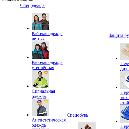
Спецодежда
Рабочая одежда
Защита р
летняя
Рабочая одежда
Пер
утеплённая
диэ
Сигнальная
Пер
одежда
мех
сто
Спецобувь
Антистатическая
одежда
Пер