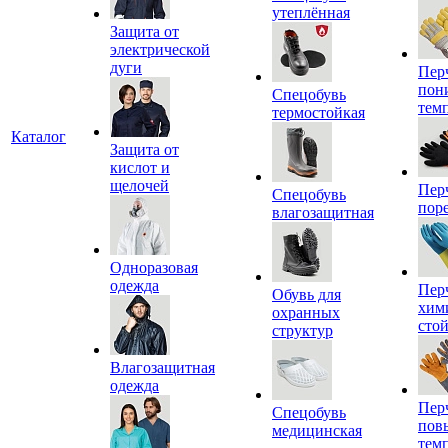
утеплённая
Защита от
электрической
дуги
Пер
пон
Спецобувь
тем
термостойкая
Каталог
Защита от
кислот и
щелочей
Пер
Спецобувь
пор
влагозащитная
Одноразовая
одежда
Пер
Обувь для
хим
охранных
сто
структур
Влагозащитная
одежда
Пер
Спецобувь
пов
медицинская
тем