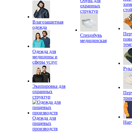
Обувь для
хим
охранных
сто
структур
Влагозащитная
одежда
Пер
Спецобувь
пов
медицинская
тем
Одежда для
медицины и
сферы услуг
Рук
Экипировка для
охранных
Пер
структур
три
Одежда для
Нар
пищевых
производств