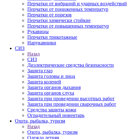
Перчатки от вибраций и ударных воздействий
Перчатки от пониженных температур
Перчатки от порезов
Перчатки химически стойкие
Перчатки от повышенных температур
Рукавицы
Перчатки трикотажные
Нарукавники
СИЗ
Назад
СИЗ
Диэлектрические средства безопасности
Защита глаз
Защита головы и лица
Защита коленей
Защита органов дыхания
Защита органов слуха
Защита при проведении высотных работ
Защита при проведении сварочных работ
Средства защиты кожи
Оградительный инвентарь
Охота, рыбалка, туризм
Назад
Охота, рыбалка, туризм
Одежда летняя