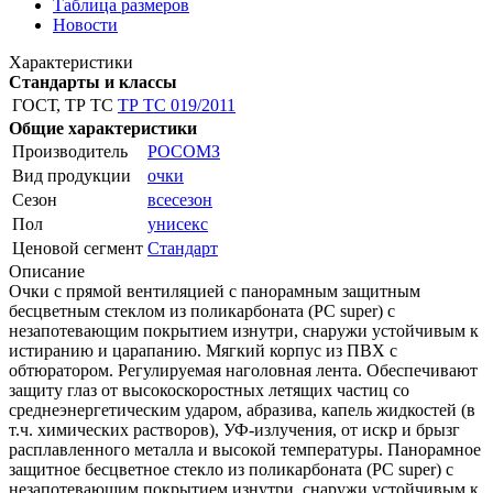
Таблица размеров
Новости
Характеристики
Стандарты и классы
ГОСТ, ТР ТС
ТР ТС 019/2011
Общие характеристики
Производитель
РОСОМЗ
Вид продукции
очки
Сезон
всесезон
Пол
унисекс
Ценовой сегмент
Стандарт
Описание
Очки с прямой вентиляцией с панорамным защитным
бесцветным стеклом из поликарбоната (РС super) с
незапотевающим покрытием изнутри, снаружи устойчивым к
истиранию и царапанию. Мягкий корпус из ПВХ с
обтюратором. Регулируемая наголовная лента. Обеспечивают
защиту глаз от высокоскоростных летящих частиц со
среднеэнергетическим ударом, абразива, капель жидкостей (в
т.ч. химических растворов), УФ-излучения, от искр и брызг
расплавленного металла и высокой температуры. Панорамное
защитное бесцветное стекло из поликарбоната (РС super) с
незапотевающим покрытием изнутри, снаружи устойчивым к