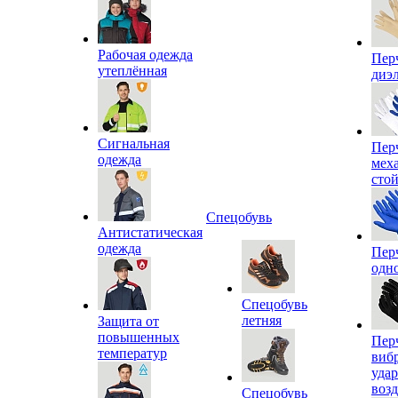
Рабочая одежда
Пер
утеплённая
диэ
Сигнальная
Пер
одежда
мех
сто
Спецобувь
Антистатическая
одежда
Пер
одн
Спецобувь
летняя
Защита от
повышенных
Пер
температур
виб
уда
воз
Спецобувь