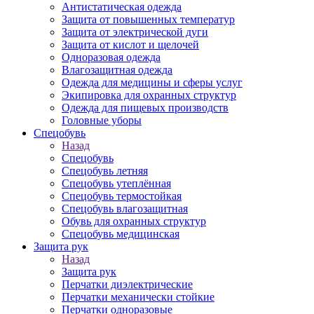
Антистатическая одежда
Защита от повышенных температур
Защита от электрической дуги
Защита от кислот и щелочей
Одноразовая одежда
Влагозащитная одежда
Одежда для медицины и сферы услуг
Экипировка для охранных структур
Одежда для пищевых производств
Головные уборы
Спецобувь
Назад
Спецобувь
Спецобувь летняя
Спецобувь утеплённая
Спецобувь термостойкая
Спецобувь влагозащитная
Обувь для охранных структур
Спецобувь медицинская
Защита рук
Назад
Защита рук
Перчатки диэлектрические
Перчатки механически стойкие
Перчатки одноразовые