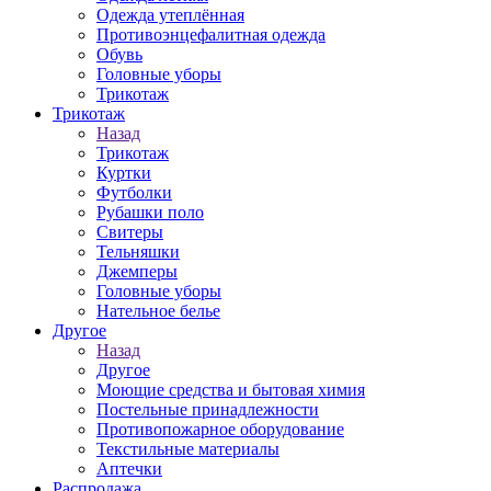
Одежда утеплённая
Противоэнцефалитная одежда
Обувь
Головные уборы
Трикотаж
Трикотаж
Назад
Трикотаж
Куртки
Футболки
Рубашки поло
Свитеры
Тельняшки
Джемперы
Головные уборы
Нательное белье
Другое
Назад
Другое
Моющие средства и бытовая химия
Постельные принадлежности
Противопожарное оборудование
Текстильные материалы
Аптечки
Распродажа