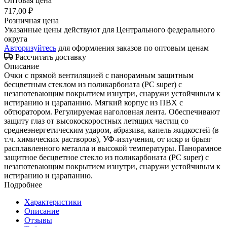
Оптовая цена
717,00 ₽
Розничная цена
Указанные цены действуют для Центрального федерального
округа
Авторизуйтесь
для оформления заказов по оптовым ценам
Рассчитать доставку
Описание
Очки с прямой вентиляцией с панорамным защитным
бесцветным стеклом из поликарбоната (РС super) с
незапотевающим покрытием изнутри, снаружи устойчивым к
истиранию и царапанию. Мягкий корпус из ПВХ с
обтюратором. Регулируемая наголовная лента. Обеспечивают
защиту глаз от высокоскоростных летящих частиц со
среднеэнергетическим ударом, абразива, капель жидкостей (в
т.ч. химических растворов), УФ-излучения, от искр и брызг
расплавленного металла и высокой температуры. Панорамное
защитное бесцветное стекло из поликарбоната (РС super) с
незапотевающим покрытием изнутри, снаружи устойчивым к
истиранию и царапанию.
Подробнее
Характеристики
Описание
Отзывы