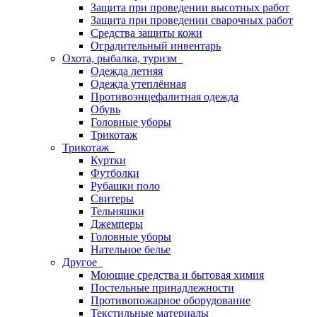
Защита при проведении высотных работ
Защита при проведении сварочных работ
Средства защиты кожи
Оградительный инвентарь
Охота, рыбалка, туризм
Одежда летняя
Одежда утеплённая
Противоэнцефалитная одежда
Обувь
Головные уборы
Трикотаж
Трикотаж
Куртки
Футболки
Рубашки поло
Свитеры
Тельняшки
Джемперы
Головные уборы
Нательное белье
Другое
Моющие средства и бытовая химия
Постельные принадлежности
Противопожарное оборудование
Текстильные материалы