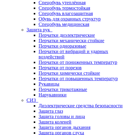
Спецобувь утеплённая
Спецобувь термостойкая
Спецобувь влагозащитная
Обувь для охранных структур
Спецобувь медицинская
Защита рук
Перчатки диэлектрические
Перчатки механически стойкие
Перчатки одноразовые
Перчатки от вибраций и ударных
воздействий
Перчатки от пониженных температур
Перчатки от порезов
Перчатки химически стойкие
Перчатки от повышенных температур
Рукавицы
Перчатки трикотажные
Нарукавники
СИЗ
Диэлектрические средства безопасности
Защита глаз
Защита головы и лица
Защита коленей
Защита органов дыхания
Защита органов слуха