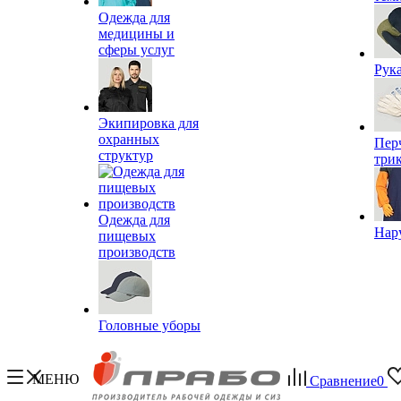
Одежда для
медицины и
сферы услуг
Рук
Экипировка для
охранных
Пер
структур
три
Одежда для
Нар
пищевых
производств
Головные уборы
МЕНЮ
Сравнение
0