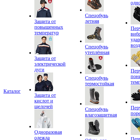
одн
Спецобувь
летняя
Защита от
повышенных
Пер
температур
виб
уда
воз
Спецобувь
утеплённая
Защита от
электрической
дуги
Пер
пон
Спецобувь
тем
термостойкая
Каталог
Защита от
кислот и
щелочей
Пер
Спецобувь
пор
влагозащитная
Одноразовая
одежда
Пер