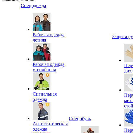
Спецодежда
Рабочая одежда
Защита р
летняя
Рабочая одежда
Пер
утеплённая
диэ
Сигнальная
Пер
одежда
мех
сто
Спецобувь
Антистатическая
одежда
Пер