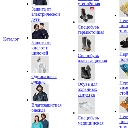
утеплённая
Защита от
электрической
дуги
Пер
пон
Спецобувь
тем
термостойкая
Каталог
Защита от
кислот и
щелочей
Пер
Спецобувь
пор
влагозащитная
Одноразовая
одежда
Пер
Обувь для
хим
охранных
сто
структур
Влагозащитная
одежда
Пер
Спецобувь
пов
медицинская
тем