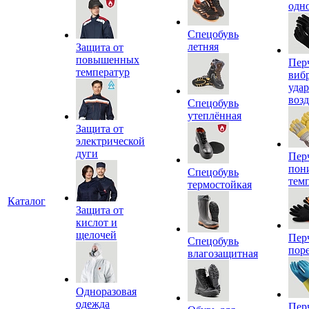
одн
Спецобувь
летняя
Защита от
повышенных
Пер
температур
виб
уда
воз
Спецобувь
утеплённая
Защита от
электрической
дуги
Пер
пон
Спецобувь
тем
термостойкая
Каталог
Защита от
кислот и
щелочей
Пер
Спецобувь
пор
влагозащитная
Одноразовая
одежда
Пер