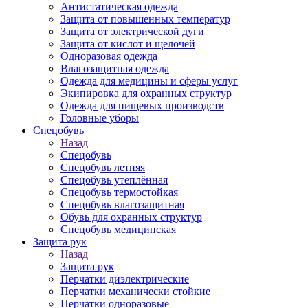
Антистатическая одежда
Защита от повышенных температур
Защита от электрической дуги
Защита от кислот и щелочей
Одноразовая одежда
Влагозащитная одежда
Одежда для медицины и сферы услуг
Экипировка для охранных структур
Одежда для пищевых производств
Головные уборы
Спецобувь
Назад
Спецобувь
Спецобувь летняя
Спецобувь утеплённая
Спецобувь термостойкая
Спецобувь влагозащитная
Обувь для охранных структур
Спецобувь медицинская
Защита рук
Назад
Защита рук
Перчатки диэлектрические
Перчатки механически стойкие
Перчатки одноразовые