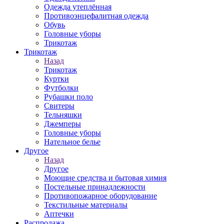
Одежда утеплённая
Противоэнцефалитная одежда
Обувь
Головные уборы
Трикотаж
Трикотаж
Назад
Трикотаж
Куртки
Футболки
Рубашки поло
Свитеры
Тельняшки
Джемперы
Головные уборы
Нательное белье
Другое
Назад
Другое
Моющие средства и бытовая химия
Постельные принадлежности
Противопожарное оборудование
Текстильные материалы
Аптечки
Распродажа