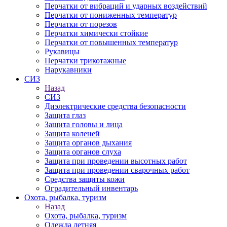
Перчатки от вибраций и ударных воздействий
Перчатки от пониженных температур
Перчатки от порезов
Перчатки химически стойкие
Перчатки от повышенных температур
Рукавицы
Перчатки трикотажные
Нарукавники
СИЗ
Назад
СИЗ
Диэлектрические средства безопасности
Защита глаз
Защита головы и лица
Защита коленей
Защита органов дыхания
Защита органов слуха
Защита при проведении высотных работ
Защита при проведении сварочных работ
Средства защиты кожи
Оградительный инвентарь
Охота, рыбалка, туризм
Назад
Охота, рыбалка, туризм
Одежда летняя