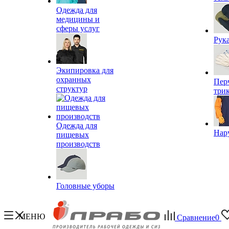
Одежда для
медицины и
сферы услуг
Рук
Экипировка для
охранных
Пер
структур
три
Одежда для
Нар
пищевых
производств
Головные уборы
МЕНЮ
Сравнение
0