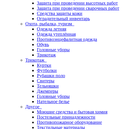
Защита при проведении высотных работ
Защита при проведении сварочных работ
Средства защиты кожи
Оградительный инвентарь
Охота, рыбалка, туризм
Одежда летняя
Одежда утеплённая
Противоэнцефалитная одежда
Обувь
Головные уборы
Трикотаж
Трикотаж
Куртки
Футболки
Рубашки поло
Свитеры
Тельняшки
Джемперы
Головные уборы
Нательное белье
Другое
Моющие средства и бытовая химия
Постельные принадлежности
Противопожарное оборудование
Текстильные материалы