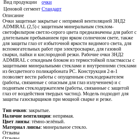
Вид продукции
очки
Ценовой сегмент
Стандарт
Описание
Очки защитные закрытые с непрямой вентиляцией ЗНД2
ADMIRAL (2,5) с защитным минеральным стеклом-
светофильтром светло-серого цвета предназначены для работ с
длительным пребыванием при ярком солнечном свете, также
для защиты глаз от избыточной яркости видимого света, для
вспомогательных работ при электросварке, для газовой
сварки, пайки и кислородной резки. Рабочие очки ЗНД2
ADMIRAL с откидным блоком из термостойкой пластмассы с
защитными минеральными стеклами и внутренними стеклами
из бесцветного поликарбоната РС. Конструкция 2-в-1
позволяет вести работы с опущенным стеклодержателем
(работы, связанные с опасным для глаз излучением) и с
поднятым стеклодержателем (работы, связанные с защитой
глаз от воздействия твердых частиц). Модель подходит для
защиты газосварщиков при мощной сварке и резке.
Тип очков
: закрытые.
Наличие вентиляции
: непрямая.
Цвет линзы
: тёмно-зелёный.
Материал линзы
: минеральное стекло.
Отзывы
Отзывы