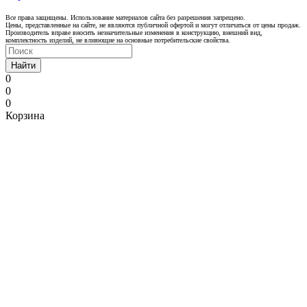
Все права защищены. Использование материалов сайта без разрешения запрещено.
Цены, представленные на сайте, не являются публичной офертой и могут отличаться от цены продаж.
Производитель вправе вносить незначительные изменения в конструкцию, внешний вид,
комплектность изделий, не влияющие на основные потребительские свойства.
Найти
0
0
0
Корзина