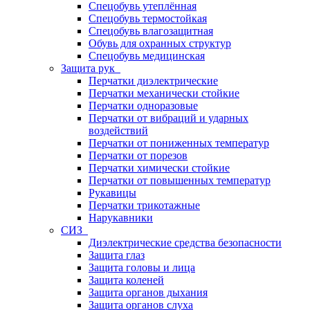
Спецобувь утеплённая
Спецобувь термостойкая
Спецобувь влагозащитная
Обувь для охранных структур
Спецобувь медицинская
Защита рук
Перчатки диэлектрические
Перчатки механически стойкие
Перчатки одноразовые
Перчатки от вибраций и ударных
воздействий
Перчатки от пониженных температур
Перчатки от порезов
Перчатки химически стойкие
Перчатки от повышенных температур
Рукавицы
Перчатки трикотажные
Нарукавники
СИЗ
Диэлектрические средства безопасности
Защита глаз
Защита головы и лица
Защита коленей
Защита органов дыхания
Защита органов слуха