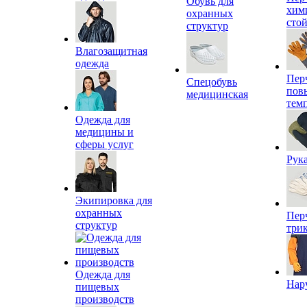
Обувь для
хим
охранных
сто
структур
Влагозащитная
одежда
Пер
Спецобувь
пов
медицинская
тем
Одежда для
медицины и
сферы услуг
Рук
Экипировка для
охранных
Пер
структур
три
Одежда для
Нар
пищевых
производств