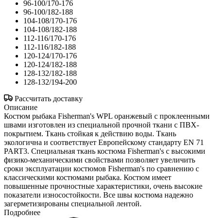
96-100/170-176
96-100/182-188
104-108/170-176
104-108/182-188
112-116/170-176
112-116/182-188
120-124/170-176
120-124/182-188
128-132/182-188
128-132/194-200
Рассчитать доставку
Описание
Костюм рыбака Fisherman's WPL оранжевый с проклеенными
швами изготовлен из специальной прочной ткани с ПВХ-
покрытием. Ткань стойкая к действию воды. Ткань
экологична и соответствует Европейскому стандарту EN 71
PART3. Специальная ткань костюма Fisherman's с высокими
физико-механическими свойствами позволяет увеличить
сроки эксплуатации костюмов Fisherman's по сравнению с
классическими костюмами рыбака. Костюм имеет
повышенные прочностные характеристики, очень высокие
показатели износостойкости. Все швы костюма надежно
загерметизированы специальной лентой.
Подробнее