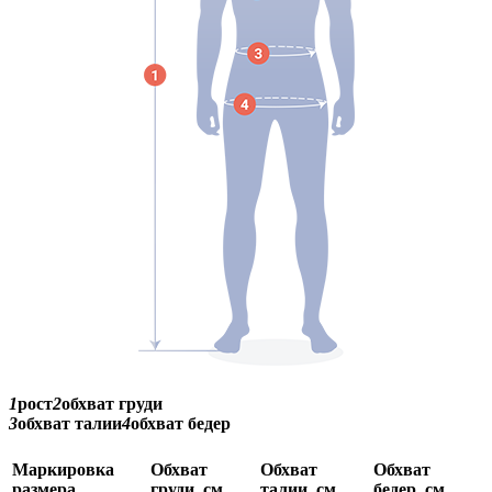
1
рост
2
обхват груди
3
обхват талии
4
обхват бедер
Маркировка
Обхват
Обхват
Обхват
размера
груди, см
талии, см
бедер, см