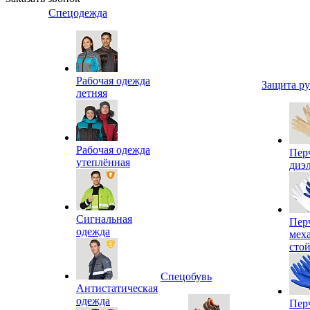
Спецодежда
Рабочая одежда
Защита р
летняя
Рабочая одежда
Пер
утеплённая
диэ
Сигнальная
Пер
одежда
мех
сто
Спецобувь
Антистатическая
одежда
Пер