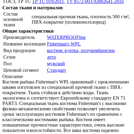
ГОСТ, ТР ТС
ТР ТС 019/2011
,
ТУ 8572-003-92802641-2016
Состав ткани и материалов
Состав
специальная прочная ткань, плотность 500 г/м²,
основной
ПВХ-покрытие (поливинилхлорид)
ткани
Общие характеристики
Производитель
WATERPROOFline
Название коллекции
Fisherman's WPL
Вид продукции
костюм: куртка, полукомбинезон
Сезон
лето
Пол
мужской
Ценовой сегмент
Стандарт
Описание
Костюм рыбака Fisherman's WPL оранжевый с проклеенными
швами изготовлен из специальной прочной ткани с ПВХ-
покрытием. Ткань стойкая к действию воды. Ткань
экологична и соответствует Европейскому стандарту EN 71
PART3. Специальная ткань костюма Fisherman's с высокими
физико-механическими свойствами позволяет увеличить
сроки эксплуатации костюмов Fisherman's по сравнению с
классическими костюмами рыбака. Костюм имеет
повышенные прочностные характеристики, очень высокие
показатели износостойкости. Все швы костюма надежно