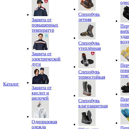
одн
Спецобувь
летняя
Защита от
повышенных
Пер
температур
виб
уда
воз
Спецобувь
утеплённая
Защита от
электрической
дуги
Пер
пон
Спецобувь
тем
термостойкая
Каталог
Защита от
кислот и
щелочей
Пер
Спецобувь
пор
влагозащитная
Одноразовая
одежда
Пер