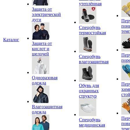
утеплённая
Защита от
электрической
дуги
Пер
пон
Спецобувь
тем
термостойкая
Каталог
Защита от
кислот и
щелочей
Пер
Спецобувь
пор
влагозащитная
Одноразовая
одежда
Пер
Обувь для
хим
охранных
сто
структур
Влагозащитная
одежда
Пер
Спецобувь
пов
медицинская
тем