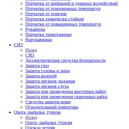
Перчатки от вибраций и ударных воздействий
Перчатки от пониженных температур
Перчатки от порезов
Перчатки химически стойкие
Перчатки от повышенных температур
Рукавицы
Перчатки трикотажные
Нарукавники
СИЗ
Назад
СИЗ
Диэлектрические средства безопасности
Защита глаз
Защита головы и лица
Защита коленей
Защита органов дыхания
Защита органов слуха
Защита при проведении высотных работ
Защита при проведении сварочных работ
Средства защиты кожи
Оградительный инвентарь
Охота, рыбалка, туризм
Назад
Охота, рыбалка, туризм
Одежда летняя