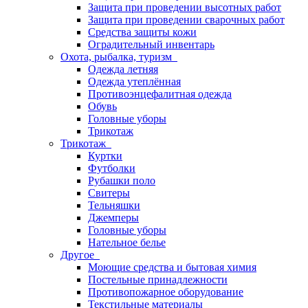
Защита при проведении высотных работ
Защита при проведении сварочных работ
Средства защиты кожи
Оградительный инвентарь
Охота, рыбалка, туризм
Одежда летняя
Одежда утеплённая
Противоэнцефалитная одежда
Обувь
Головные уборы
Трикотаж
Трикотаж
Куртки
Футболки
Рубашки поло
Свитеры
Тельняшки
Джемперы
Головные уборы
Нательное белье
Другое
Моющие средства и бытовая химия
Постельные принадлежности
Противопожарное оборудование
Текстильные материалы