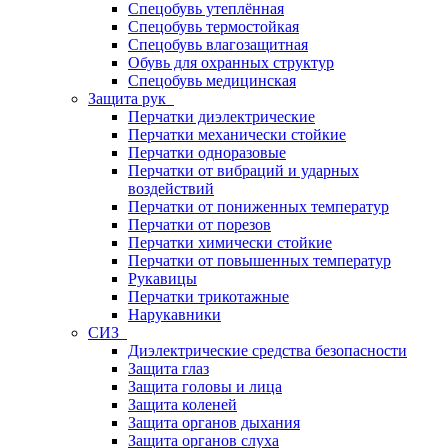
Спецобувь утеплённая
Спецобувь термостойкая
Спецобувь влагозащитная
Обувь для охранных структур
Спецобувь медицинская
Защита рук
Перчатки диэлектрические
Перчатки механически стойкие
Перчатки одноразовые
Перчатки от вибраций и ударных
воздействий
Перчатки от пониженных температур
Перчатки от порезов
Перчатки химически стойкие
Перчатки от повышенных температур
Рукавицы
Перчатки трикотажные
Нарукавники
СИЗ
Диэлектрические средства безопасности
Защита глаз
Защита головы и лица
Защита коленей
Защита органов дыхания
Защита органов слуха