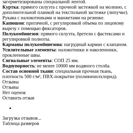
загерметизированы специальной лентой.
Куртка
: прямого силуэта с прочной застежкой на молнию, с
дополнительной планкой на текстильной застежке (липучке).
Рукава с налокотниками и манжетами на резинке.
Капюшон
: притачной, с регулировкой объема по лицевому
вырезу с помощью фиксаторов.
Полукомбинезон
: прямого силуэта, бретели с фастексами и
регулировкой полноты.
Карманы полукомбинезона
: нагрудный карман с клапаном.
Усилительные элементы
: налокотники и наколенники,
проклеенные швы.
Сигнальные элементы
: СОП 25 мм.
Водоупорность
: не менее 10000 мм водяного столба.
Состав основной ткани
: специальная прочная ткань,
плотность 500 г/м², ПВХ-покрытие (поливинилхлорид).
Отзывы
Отзывы
Нет оценок
Оставить отзыв
Загрузка отзывов...
Таблица размеров