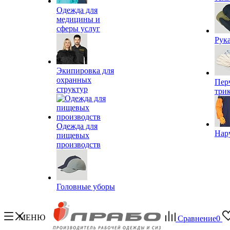
Одежда для
медицины и
сферы услуг
Рук
Экипировка для
охранных
Пер
структур
три
Одежда для
Нар
пищевых
производств
Головные уборы
МЕНЮ
Сравнение
0