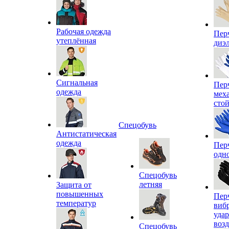
Рабочая одежда
Пер
утеплённая
диэ
Сигнальная
Пер
одежда
мех
сто
Спецобувь
Антистатическая
одежда
Пер
одн
Спецобувь
летняя
Защита от
повышенных
Пер
температур
виб
уда
воз
Спецобувь