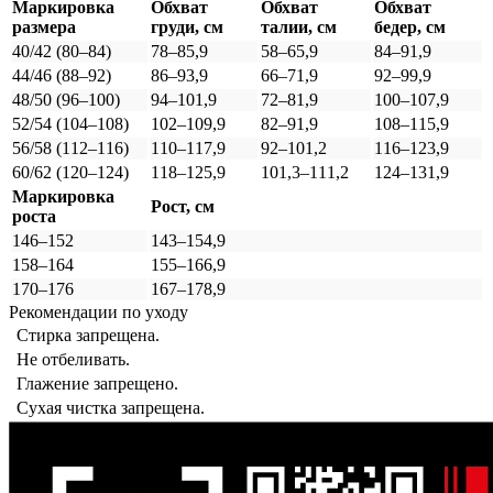
Маркировка
Обхват
Обхват
Обхват
размера
груди, см
талии, см
бедер, см
40/42 (80–84)
78–85,9
58–65,9
84–91,9
44/46 (88–92)
86–93,9
66–71,9
92–99,9
48/50 (96–100)
94–101,9
72–81,9
100–107,9
52/54 (104–108)
102–109,9
82–91,9
108–115,9
56/58 (112–116)
110–117,9
92–101,2
116–123,9
60/62 (120–124)
118–125,9
101,3–111,2
124–131,9
Маркировка
Рост, см
роста
146–152
143–154,9
158–164
155–166,9
170–176
167–178,9
Рекомендации по уходу
Стирка запрещена.
Не отбеливать.
Глажение запрещено.
Сухая чистка запрещена.