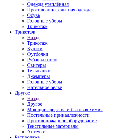
Одежда утеплённая
Противоэнцефалитная одежда
Обувь
Головные уборы
Трикотаж
Трикотаж
Назад
Трикотаж
Куртки
Футболки
Рубашки поло
Свитеры
Тельняшки
Джемперы
Головные уборы
Нательное белье
Другое
Назад
Другое
Моющие средства и бытовая химия
Постельные принадлежности
Противопожарное оборудование
Текстильные материалы
Аптечки
Распродажа