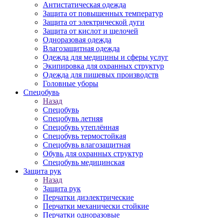
Антистатическая одежда
Защита от повышенных температур
Защита от электрической дуги
Защита от кислот и щелочей
Одноразовая одежда
Влагозащитная одежда
Одежда для медицины и сферы услуг
Экипировка для охранных структур
Одежда для пищевых производств
Головные уборы
Спецобувь
Назад
Спецобувь
Спецобувь летняя
Спецобувь утеплённая
Спецобувь термостойкая
Спецобувь влагозащитная
Обувь для охранных структур
Спецобувь медицинская
Защита рук
Назад
Защита рук
Перчатки диэлектрические
Перчатки механически стойкие
Перчатки одноразовые