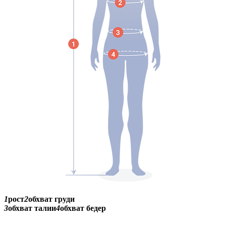
1
рост
2
обхват груди
3
обхват талии
4
обхват бедер