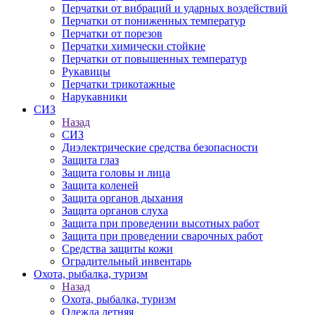
Перчатки от вибраций и ударных воздействий
Перчатки от пониженных температур
Перчатки от порезов
Перчатки химически стойкие
Перчатки от повышенных температур
Рукавицы
Перчатки трикотажные
Нарукавники
СИЗ
Назад
СИЗ
Диэлектрические средства безопасности
Защита глаз
Защита головы и лица
Защита коленей
Защита органов дыхания
Защита органов слуха
Защита при проведении высотных работ
Защита при проведении сварочных работ
Средства защиты кожи
Оградительный инвентарь
Охота, рыбалка, туризм
Назад
Охота, рыбалка, туризм
Одежда летняя