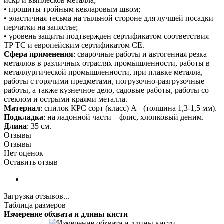
искр и выплесков металла;
• прошиты тройным кевларовым швом;
• эластичная тесьма на тыльной стороне для лучшей посадки
перчатки на запястье;
• уровень защиты подтвержден сертификатом соответствия
ТР ТС и европейским сертификатом СЕ.
Сфера применения
: сварочные работы и автогенная резка
металлов в различных отраслях промышленности, работы в
металлургической промышленности, при плавке металла,
работы с горячими предметами, погрузочно-разгрузочные
работы, а также кузнечное дело, садовые работы, работы со
стеклом и острыми краями металла.
Материал
: спилок КРС сорт (класс) А+ (толщина 1,3-1,5 мм).
Подкладка
: на ладонной части – флис, хлопковый деним.
Длина
: 35 см.
Отзывы
Отзывы
Нет оценок
Оставить отзыв
Загрузка отзывов...
Таблица размеров
Измерение обхвата и длины кисти