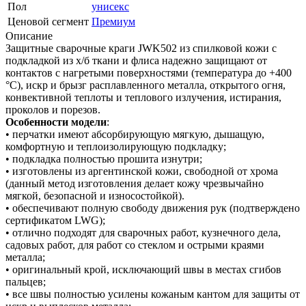
Пол
унисекс
Ценовой сегмент
Премиум
Описание
Защитные сварочные краги JWK502 из спилковой кожи с
подкладкой из х/б ткани и флиса надежно защищают от
контактов с нагретыми поверхностями (температура до +400
°С), искр и брызг расплавленного металла, открытого огня,
конвективной теплоты и теплового излучения, истирания,
проколов и порезов.
Особенности модели
:
• перчатки имеют абсорбирующую мягкую, дышащую,
комфортную и теплоизолирующую подкладку;
• подкладка полностью прошита изнутри;
• изготовлены из аргентинской кожи, свободной от хрома
(данный метод изготовления делает кожу чрезвычайно
мягкой, безопасной и износостойкой).
• обеспечивают полную свободу движения рук (подтверждено
сертификатом LWG);
• отлично подходят для сварочных работ, кузнечного дела,
садовых работ, для работ со стеклом и острыми краями
металла;
• оригинальный крой, исключающий швы в местах сгибов
пальцев;
• все швы полностью усилены кожаным кантом для защиты от