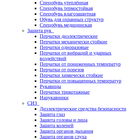
Спецобувь утеплённая
Спецобувь термостойкая
Спецобувь влагозащитная
Обувь для охранных структур
Спецобувь медицинская
Защита рук
Перчатки диэлектрические
Перчатки механически стойкие
Перчатки одноразовые
Перчатки от вибраций и ударных
воздействий
Перчатки от пониженных температур
Перчатки от порезов
Перчатки химически стойкие
Перчатки от повышенных температур
Рукавицы
Перчатки трикотажные
Нарукавники
СИЗ
Диэлектрические средства безопасности
Защита глаз
Защита головы и лица
Защита коленей
Защита органов дыхания
Защита органов слуха