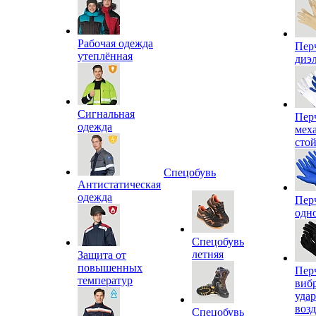
Рабочая одежда
Пер
утеплённая
диэ
Сигнальная
Пер
одежда
мех
сто
Спецобувь
Антистатическая
одежда
Пер
одн
Спецобувь
летняя
Защита от
повышенных
Пер
температур
виб
уда
воз
Спецобувь