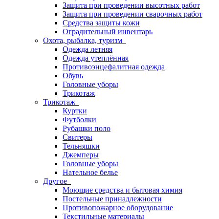
Защита при проведении высотных работ
Защита при проведении сварочных работ
Средства защиты кожи
Оградительный инвентарь
Охота, рыбалка, туризм
Одежда летняя
Одежда утеплённая
Противоэнцефалитная одежда
Обувь
Головные уборы
Трикотаж
Трикотаж
Куртки
Футболки
Рубашки поло
Свитеры
Тельняшки
Джемперы
Головные уборы
Нательное белье
Другое
Моющие средства и бытовая химия
Постельные принадлежности
Противопожарное оборудование
Текстильные материалы