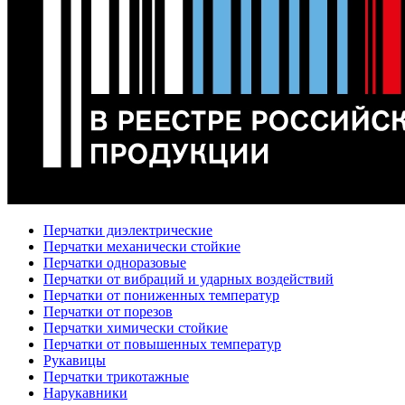
Перчатки диэлектрические
Перчатки механически стойкие
Перчатки одноразовые
Перчатки от вибраций и ударных воздействий
Перчатки от пониженных температур
Перчатки от порезов
Перчатки химически стойкие
Перчатки от повышенных температур
Рукавицы
Перчатки трикотажные
Нарукавники