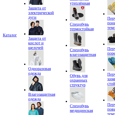
утеплённая
Защита от
электрической
дуги
Пер
пон
Спецобувь
тем
термостойкая
Каталог
Защита от
кислот и
щелочей
Пер
Спецобувь
пор
влагозащитная
Одноразовая
одежда
Пер
Обувь для
хим
охранных
сто
структур
Влагозащитная
одежда
Пер
Спецобувь
пов
медицинская
тем