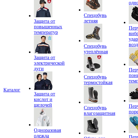
одн
Спецобувь
летняя
Защита от
повышенных
Пер
температур
виб
уда
воз
Спецобувь
утеплённая
Защита от
электрической
дуги
Пер
пон
Спецобувь
тем
термостойкая
Каталог
Защита от
кислот и
щелочей
Пер
Спецобувь
пор
влагозащитная
Одноразовая
одежда
Пер