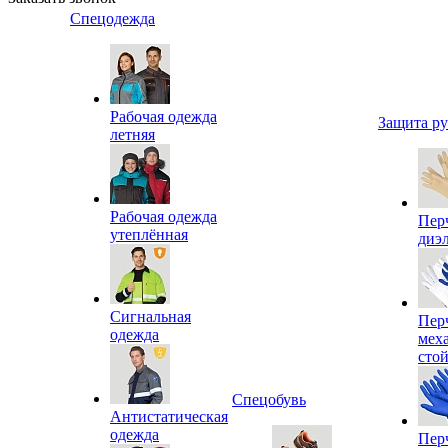
Спецодежда
Рабочая одежда
Защита р
летняя
Рабочая одежда
Пер
утеплённая
диэ
Сигнальная
Пер
одежда
мех
сто
Спецобувь
Антистатическая
одежда
Пер