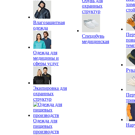
Обувь для
хим
охранных
сто
структур
Влагозащитная
одежда
Пер
Спецобувь
пов
медицинская
тем
Одежда для
медицины и
сферы услуг
Рук
Экипировка для
охранных
Пер
структур
три
Одежда для
Нар
пищевых
производств