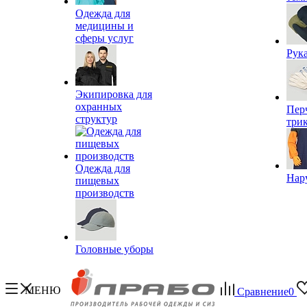
Одежда для
медицины и
сферы услуг
Рук
Экипировка для
охранных
Пер
структур
три
Одежда для
Нар
пищевых
производств
Головные уборы
МЕНЮ
Сравнение
0