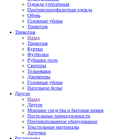
Одежда утеплённая
Противоэнцефалитная одежда
Обувь
Головные уборы
Трикотаж
Трикотаж
Назад
Трикотаж
Куртки
Футболки
Рубашки поло
Свитеры
Тельняшки
Джемперы
Головные уборы
Нательное белье
Другое
Назад
Другое
Моющие средства и бытовая химия
Постельные принадлежности
Противопожарное оборудование
Текстильные материалы
Аптечки
Распродажа