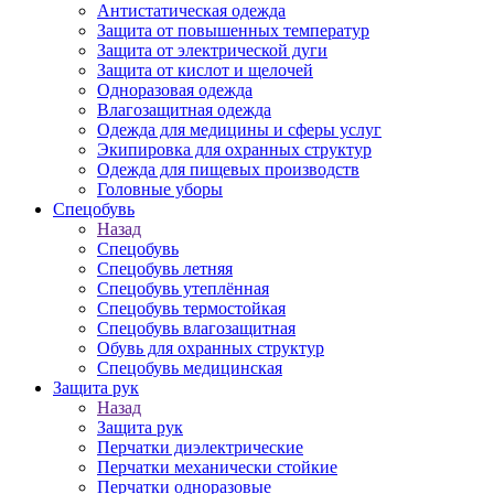
Антистатическая одежда
Защита от повышенных температур
Защита от электрической дуги
Защита от кислот и щелочей
Одноразовая одежда
Влагозащитная одежда
Одежда для медицины и сферы услуг
Экипировка для охранных структур
Одежда для пищевых производств
Головные уборы
Спецобувь
Назад
Спецобувь
Спецобувь летняя
Спецобувь утеплённая
Спецобувь термостойкая
Спецобувь влагозащитная
Обувь для охранных структур
Спецобувь медицинская
Защита рук
Назад
Защита рук
Перчатки диэлектрические
Перчатки механически стойкие
Перчатки одноразовые