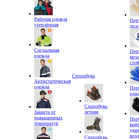
Рабочая одежда
Пер
утеплённая
диэ
Сигнальная
Пер
одежда
мех
сто
Спецобувь
Антистатическая
одежда
Пер
одн
Спецобувь
летняя
Защита от
повышенных
Пер
температур
виб
уда
воз
Спецобувь