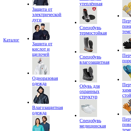
утеплённая
Защита от
электрической
дуги
Пер
пон
Спецобувь
тем
термостойкая
Каталог
Защита от
кислот и
щелочей
Пер
Спецобувь
пор
влагозащитная
Одноразовая
одежда
Пер
Обувь для
хим
охранных
сто
структур
Влагозащитная
одежда
Пер
Спецобувь
пов
медицинская
тем