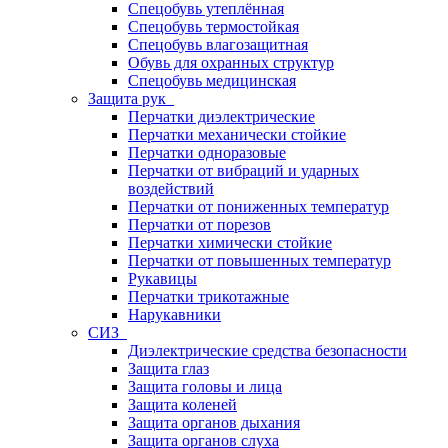
Спецобувь утеплённая
Спецобувь термостойкая
Спецобувь влагозащитная
Обувь для охранных структур
Спецобувь медицинская
Защита рук
Перчатки диэлектрические
Перчатки механически стойкие
Перчатки одноразовые
Перчатки от вибраций и ударных
воздействий
Перчатки от пониженных температур
Перчатки от порезов
Перчатки химически стойкие
Перчатки от повышенных температур
Рукавицы
Перчатки трикотажные
Нарукавники
СИЗ
Диэлектрические средства безопасности
Защита глаз
Защита головы и лица
Защита коленей
Защита органов дыхания
Защита органов слуха