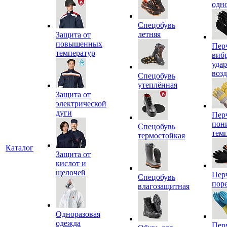
одн
Спецобувь
летняя
Защита от
повышенных
Пер
температур
виб
уда
воз
Спецобувь
утеплённая
Защита от
электрической
дуги
Пер
пон
Спецобувь
тем
термостойкая
Каталог
Защита от
кислот и
щелочей
Пер
Спецобувь
пор
влагозащитная
Одноразовая
одежда
Пер