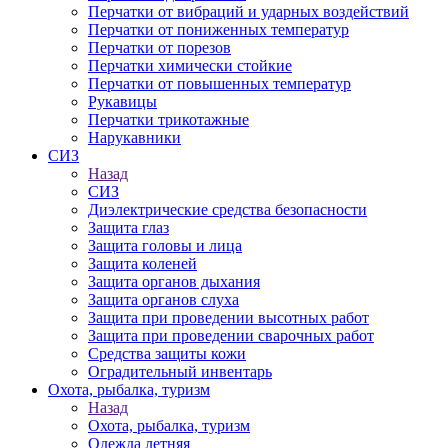
Перчатки от вибраций и ударных воздействий
Перчатки от пониженных температур
Перчатки от порезов
Перчатки химически стойкие
Перчатки от повышенных температур
Рукавицы
Перчатки трикотажные
Нарукавники
СИЗ
Назад
СИЗ
Диэлектрические средства безопасности
Защита глаз
Защита головы и лица
Защита коленей
Защита органов дыхания
Защита органов слуха
Защита при проведении высотных работ
Защита при проведении сварочных работ
Средства защиты кожи
Оградительный инвентарь
Охота, рыбалка, туризм
Назад
Охота, рыбалка, туризм
Одежда летняя