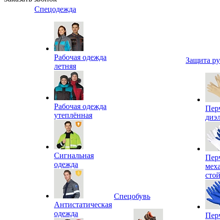
Спецодежда
Рабочая одежда
Защита р
летняя
Рабочая одежда
Пер
утеплённая
диэ
Сигнальная
Пер
одежда
мех
сто
Спецобувь
Антистатическая
одежда
Пер