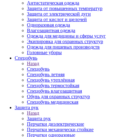
Антистатическая одежда
Защита от повышенных температур
Защита от электрической дуги
Защита от кислот и щелочей
Одноразовая одежда
Влагозащитная одежда
Одежда для медицины и сферы услуг
Экипировка для охранных структур
Одежда для пищевых производств
Головные уборы
Спецобувь
Назад
Спецобувь
Спецобувь летняя
Спецобувь утеплённая
Спецобувь термостойкая
Спецобувь влагозащитная
Обувь для охранных структур
Спецобувь медицинская
Защита рук
Назад
Защита рук
Перчатки диэлектрические
Перчатки механически стойкие
Перчатки одноразовые