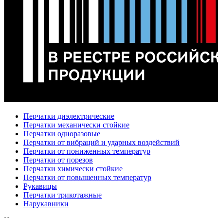
Перчатки диэлектрические
Перчатки механически стойкие
Перчатки одноразовые
Перчатки от вибраций и ударных воздействий
Перчатки от пониженных температур
Перчатки от порезов
Перчатки химически стойкие
Перчатки от повышенных температур
Рукавицы
Перчатки трикотажные
Нарукавники