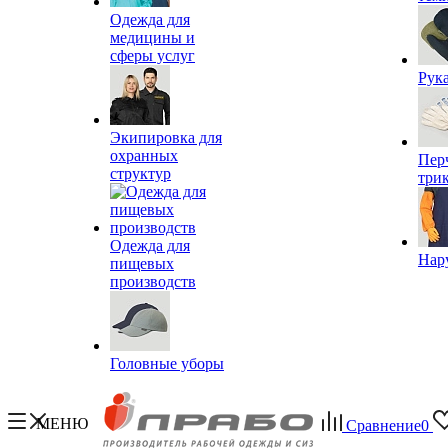
Одежда для
медицины и
сферы услуг
Рук
Экипировка для
охранных
Пер
структур
три
Одежда для
Нар
пищевых
производств
Головные уборы
МЕНЮ
Сравнение
0