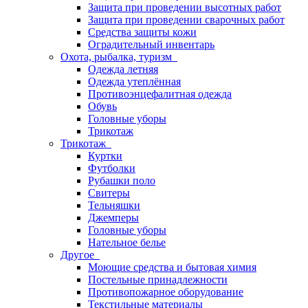
Защита при проведении высотных работ
Защита при проведении сварочных работ
Средства защиты кожи
Оградительный инвентарь
Охота, рыбалка, туризм
Одежда летняя
Одежда утеплённая
Противоэнцефалитная одежда
Обувь
Головные уборы
Трикотаж
Трикотаж
Куртки
Футболки
Рубашки поло
Свитеры
Тельняшки
Джемперы
Головные уборы
Нательное белье
Другое
Моющие средства и бытовая химия
Постельные принадлежности
Противопожарное оборудование
Текстильные материалы