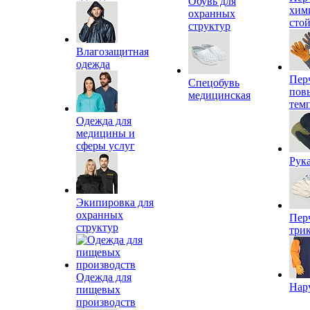
Обувь для
хим
охранных
сто
структур
Влагозащитная
одежда
Пер
Спецобувь
пов
медицинская
тем
Одежда для
медицины и
сферы услуг
Рук
Экипировка для
охранных
Пер
структур
три
Одежда для
Нар
пищевых
производств