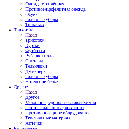
Одежда утеплённая
Противоэнцефалитная одежда
Обувь
Головные уборы
Трикотаж
Трикотаж
Назад
Трикотаж
Куртки
Футболки
Рубашки поло
Свитеры
Тельняшки
Джемперы
Головные уборы
Нательное белье
Другое
Назад
Другое
Моющие средства и бытовая химия
Постельные принадлежности
Противопожарное оборудование
Текстильные материалы
Аптечки
Распродажа