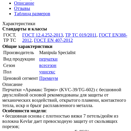
Описание
Отзывы
Таблица размеров
Характеристики
Стандарты и классы
ГОСТ,
ГОСТ 12.4.252-2013
,
ТР ТС 019/2011
,
ГОСТ EN388-
ТР ТС
2012
,
ГОСТ ЕN 407-2012
Общие характеристики
Производитель
Manipula Specialist
Вид продукции
перчатки
Сезон
всесезон
Пол
унисекс
Ценовой сегмент
Премиум
Описание
Перчатки «Арамакс Термо» (KVC-39/TG-602) с бесшовной
двухслойной основой рекомендованы для защиты от
механических воздействий, открытого пламени, контактного
тепла, искр и брызг расплавленного металла.
Особенности модели
:
• бесшовная основа с плотностью вязки 7 петель/дюйм из
волокна Kevlar дает превосходную защиту от скользящих
порезов;