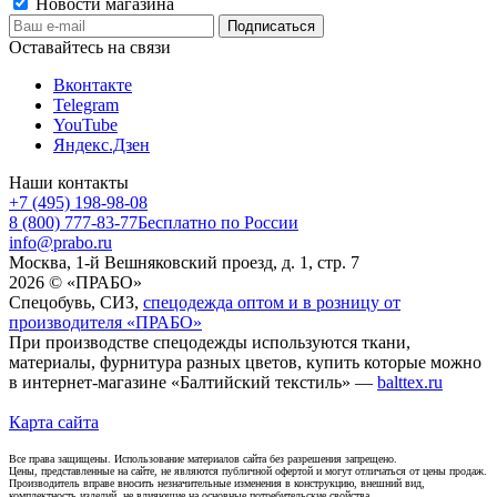
Новости магазина
Оставайтесь на связи
Вконтакте
Telegram
YouTube
Яндекс.Дзен
Наши контакты
+7 (495) 198-98-08
8 (800) 777-83-77
Бесплатно по России
info@prabo.ru
Москва, 1-й Вешняковский проезд, д. 1, стр. 7
2026 © «ПРАБО»
Спецобувь, СИЗ,
спецодежда оптом и в розницу от
производителя «ПРАБО»
При производстве спецодежды используются ткани,
материалы, фурнитура разных цветов, купить которые можно
в интернет-магазине «Балтийский текстиль» —
balttex.ru
Карта сайта
Все права защищены. Использование материалов сайта без разрешения запрещено.
Цены, представленные на сайте, не являются публичной офертой и могут отличаться от цены продаж.
Производитель вправе вносить незначительные изменения в конструкцию, внешний вид,
комплектность изделий, не влияющие на основные потребительские свойства.