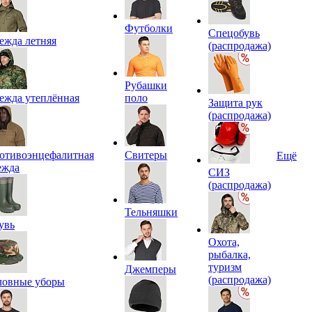
Футболки
Спецобувь
ежда летняя
(распродажа)
Рубашки
ежда утеплённая
поло
Защита рук
(распродажа)
отивоэнцефалитная
Свитеры
Ещё
ежда
СИЗ
(распродажа)
Тельняшки
увь
Охота,
рыбалка,
туризм
Джемперы
(распродажа)
ловные уборы