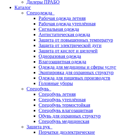
Дилеры ПРАБО
Каталог
Спецодежда
Рабочая одежда летняя
Рабочая одежда утеплённая
Сигнальная одежда
Антистатическая одежда
Защита от повышенных температур
Защита от электрической дуги
Защита от кислот и щелочей
Одноразовая одежда
Влагозащитная одежда
Одежда для медицины и сферы услуг
Экипировка для охранных структур
Одежда для пищевых производств
Головные уборы
Спецобувь
Спецобувь летняя
Спецобувь утеплённая
Спецобувь термостойкая
Спецобувь влагозащитная
Обувь для охранных структур
Спецобувь медицинская
Защита рук
Перчатки диэлектрические