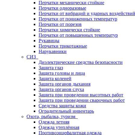
Перчатки механически стойкие
Перчатки одноразовые
Перчатки от вибраций и ударных воздействи
Перчатки от пониженных температур
Перчатки от порезов
Перчатки химически стойкие
Перчатки от повышенных температур
Рукавицы
Перчатки трикотажные
Нарукавники
СИЗ
Диэлектрические средства безопасности
Защита глаз
Защита головы и лица
Защита коленей
Защита органов дыхания
Защита органов слуха
Защита при проведении высотных работ
Защита при проведении сварочных работ
Средства защиты кожи
Оградительный инвентарь
Охота, рыбалка, туризм
Одежда летняя
Одежда утеплённая
Противоэнцефалитная одежда