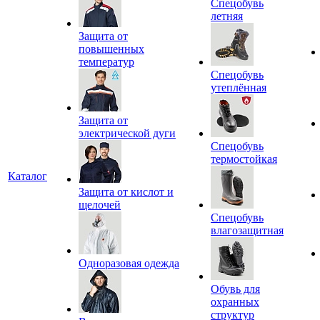
Спецобувь
летняя
Защита от
повышенных
температур
Спецобувь
утеплённая
Защита от
электрической дуги
Спецобувь
термостойкая
Каталог
Защита от кислот и
щелочей
Спецобувь
влагозащитная
Одноразовая одежда
Обувь для
охранных
структур