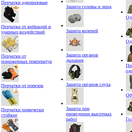
Перчатки одноразовые
Защита головы и лица
Од
Перчатки от вибраций и
Защита коленей
ударных воздействий
Од
Защита органов
Перчатки от
дыхания
пониженных температур
Пр
од
Защита органов слуха
Перчатки от порезов
Об
Защита при
Перчатки химически
проведении высотных
стойкие
работ
Го