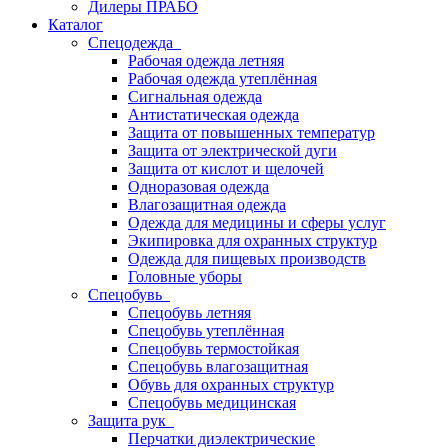
Дилеры ПРАБО
Каталог
Спецодежда
Рабочая одежда летняя
Рабочая одежда утеплённая
Сигнальная одежда
Антистатическая одежда
Защита от повышенных температур
Защита от электрической дуги
Защита от кислот и щелочей
Одноразовая одежда
Влагозащитная одежда
Одежда для медицины и сферы услуг
Экипировка для охранных структур
Одежда для пищевых производств
Головные уборы
Спецобувь
Спецобувь летняя
Спецобувь утеплённая
Спецобувь термостойкая
Спецобувь влагозащитная
Обувь для охранных структур
Спецобувь медицинская
Защита рук
Перчатки диэлектрические