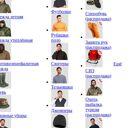
Футболки
Спецобувь
ежда летняя
(распродажа)
Рубашки
ежда утеплённая
поло
Защита рук
(распродажа)
отивоэнцефалитная
Свитеры
Ещё
ежда
СИЗ
(распродажа)
Тельняшки
увь
Охота,
рыбалка,
туризм
Джемперы
(распродажа)
ловные уборы