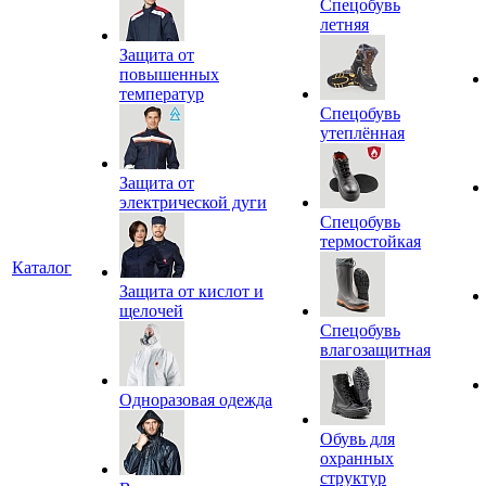
Спецобувь
летняя
Защита от
повышенных
температур
Спецобувь
утеплённая
Защита от
электрической дуги
Спецобувь
термостойкая
Каталог
Защита от кислот и
щелочей
Спецобувь
влагозащитная
Одноразовая одежда
Обувь для
охранных
структур