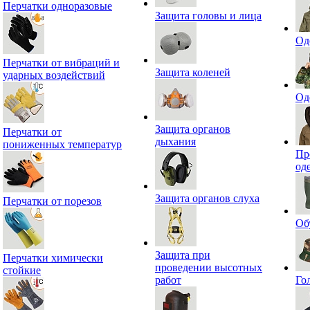
Перчатки одноразовые
Защита головы и лица
Од
Перчатки от вибраций и
Защита коленей
ударных воздействий
Од
Защита органов
Перчатки от
дыхания
пониженных температур
Пр
од
Защита органов слуха
Перчатки от порезов
Об
Защита при
Перчатки химически
проведении высотных
стойкие
работ
Го