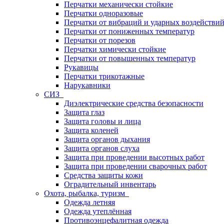
Перчатки механически стойкие
Перчатки одноразовые
Перчатки от вибраций и ударных воздействи
Перчатки от пониженных температур
Перчатки от порезов
Перчатки химически стойкие
Перчатки от повышенных температур
Рукавицы
Перчатки трикотажные
Нарукавники
СИЗ
Диэлектрические средства безопасности
Защита глаз
Защита головы и лица
Защита коленей
Защита органов дыхания
Защита органов слуха
Защита при проведении высотных работ
Защита при проведении сварочных работ
Средства защиты кожи
Оградительный инвентарь
Охота, рыбалка, туризм
Одежда летняя
Одежда утеплённая
Противоэнцефалитная одежда