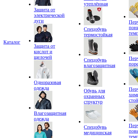
утеплённая
Защита от
электрической
дуги
Пер
пон
Спецобувь
тем
термостойкая
Каталог
Защита от
кислот и
щелочей
Пер
Спецобувь
пор
влагозащитная
Одноразовая
одежда
Пер
Обувь для
хим
охранных
сто
структур
Влагозащитная
одежда
Пер
Спецобувь
пов
медицинская
тем