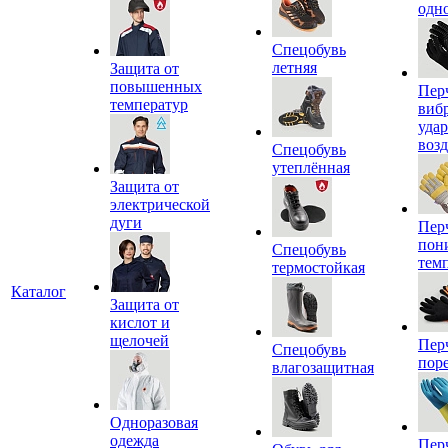
одн
Спецобувь
летняя
Защита от
повышенных
Пер
температур
виб
уда
воз
Спецобувь
утеплённая
Защита от
электрической
дуги
Пер
пон
Спецобувь
тем
термостойкая
Каталог
Защита от
кислот и
щелочей
Пер
Спецобувь
пор
влагозащитная
Одноразовая
одежда
Пер