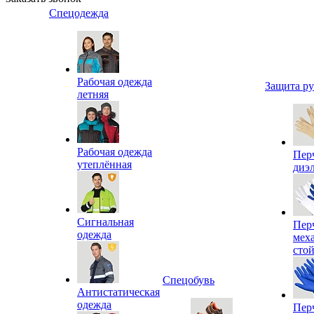
Спецодежда
Рабочая одежда
Защита р
летняя
Рабочая одежда
Пер
утеплённая
диэ
Сигнальная
Пер
одежда
мех
сто
Спецобувь
Антистатическая
одежда
Пер