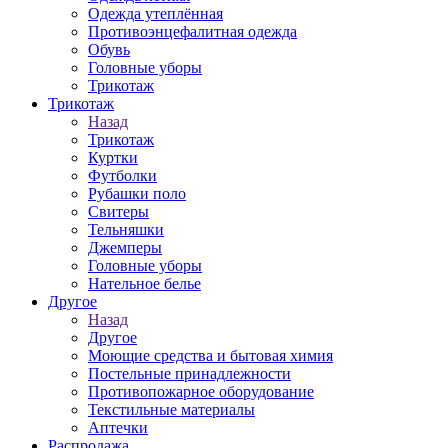
Одежда утеплённая
Противоэнцефалитная одежда
Обувь
Головные уборы
Трикотаж
Трикотаж
Назад
Трикотаж
Куртки
Футболки
Рубашки поло
Свитеры
Тельняшки
Джемперы
Головные уборы
Нательное белье
Другое
Назад
Другое
Моющие средства и бытовая химия
Постельные принадлежности
Противопожарное оборудование
Текстильные материалы
Аптечки
Распродажа