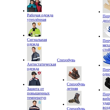
Рабочая одежда
Пер
утеплённая
диэ
Сигнальная
Пер
одежда
мех
сто
Спецобувь
Антистатическая
одежда
Пер
одн
Спецобувь
летняя
Защита от
повышенных
Пер
температур
виб
уда
воз
Спецобувь