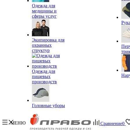
Одежда для
медицины и
сферы услуг
Рук
Экипировка для
охранных
Пер
структур
три
Одежда для
Нар
пищевых
производств
Головные уборы
МЕНЮ
Сравнение
0