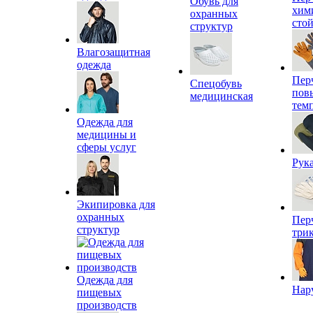
Обувь для
хим
охранных
сто
структур
Влагозащитная
одежда
Пер
Спецобувь
пов
медицинская
тем
Одежда для
медицины и
сферы услуг
Рук
Экипировка для
охранных
Пер
структур
три
Одежда для
Нар
пищевых
производств