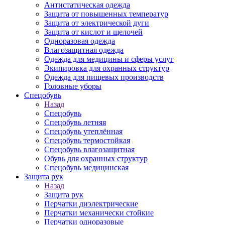
Антистатическая одежда
Защита от повышенных температур
Защита от электрической дуги
Защита от кислот и щелочей
Одноразовая одежда
Влагозащитная одежда
Одежда для медицины и сферы услуг
Экипировка для охранных структур
Одежда для пищевых производств
Головные уборы
Спецобувь
Назад
Спецобувь
Спецобувь летняя
Спецобувь утеплённая
Спецобувь термостойкая
Спецобувь влагозащитная
Обувь для охранных структур
Спецобувь медицинская
Защита рук
Назад
Защита рук
Перчатки диэлектрические
Перчатки механически стойкие
Перчатки одноразовые