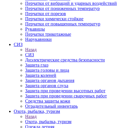
Перчатки от вибраций и ударных воздействий
Перчатки от пониженных температур
Перчатки от порезов
Перчатки химически стойкие
Перчатки от повышенных температур
Рукавицы
Перчатки трикотажные
Нарукавники
СИЗ
Назад
СИЗ
Диэлектрические средства безопасности
Защита глаз
Защита головы и лица
Защита коленей
Защита органов дыхания
Защита органов слуха
Защита при проведении высотных работ
Защита при проведении сварочных работ
Средства защиты кожи
Оградительный инвентарь
Охота, рыбалка, туризм
Назад
Охота, рыбалка, туризм
Одежда летняя