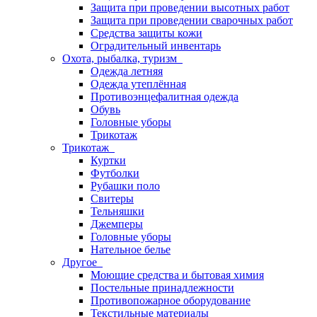
Защита при проведении высотных работ
Защита при проведении сварочных работ
Средства защиты кожи
Оградительный инвентарь
Охота, рыбалка, туризм
Одежда летняя
Одежда утеплённая
Противоэнцефалитная одежда
Обувь
Головные уборы
Трикотаж
Трикотаж
Куртки
Футболки
Рубашки поло
Свитеры
Тельняшки
Джемперы
Головные уборы
Нательное белье
Другое
Моющие средства и бытовая химия
Постельные принадлежности
Противопожарное оборудование
Текстильные материалы