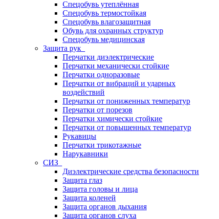
Спецобувь утеплённая
Спецобувь термостойкая
Спецобувь влагозащитная
Обувь для охранных структур
Спецобувь медицинская
Защита рук
Перчатки диэлектрические
Перчатки механически стойкие
Перчатки одноразовые
Перчатки от вибраций и ударных
воздействий
Перчатки от пониженных температур
Перчатки от порезов
Перчатки химически стойкие
Перчатки от повышенных температур
Рукавицы
Перчатки трикотажные
Нарукавники
СИЗ
Диэлектрические средства безопасности
Защита глаз
Защита головы и лица
Защита коленей
Защита органов дыхания
Защита органов слуха