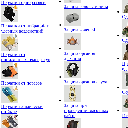
Перчатки одноразовые
Защита головы и лица
Од
Перчатки от вибраций и
Защита коленей
ударных воздействий
Од
Защита органов
Перчатки от
дыхания
пониженных температур
Пр
од
Защита органов слуха
Перчатки от порезов
Об
Защита при
Перчатки химически
проведении высотных
стойкие
работ
Го