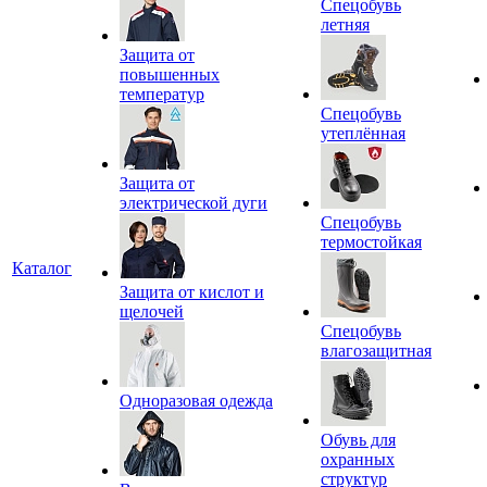
Спецобувь
летняя
Защита от
повышенных
температур
Спецобувь
утеплённая
Защита от
электрической дуги
Спецобувь
термостойкая
Каталог
Защита от кислот и
щелочей
Спецобувь
влагозащитная
Одноразовая одежда
Обувь для
охранных
структур