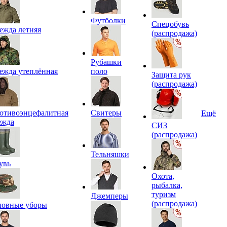
Футболки
Спецобувь
ежда летняя
(распродажа)
Рубашки
ежда утеплённая
поло
Защита рук
(распродажа)
отивоэнцефалитная
Свитеры
Ещё
ежда
СИЗ
(распродажа)
Тельняшки
увь
Охота,
рыбалка,
туризм
Джемперы
(распродажа)
ловные уборы