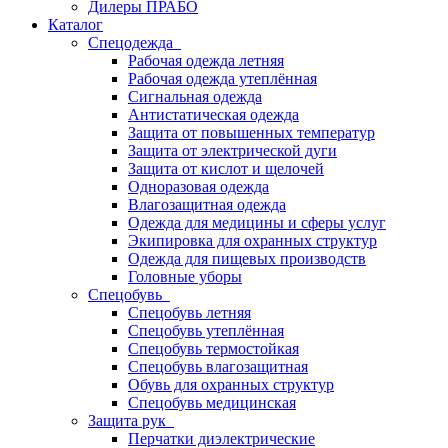
Дилеры ПРАБО
Каталог
Спецодежда
Рабочая одежда летняя
Рабочая одежда утеплённая
Сигнальная одежда
Антистатическая одежда
Защита от повышенных температур
Защита от электрической дуги
Защита от кислот и щелочей
Одноразовая одежда
Влагозащитная одежда
Одежда для медицины и сферы услуг
Экипировка для охранных структур
Одежда для пищевых производств
Головные уборы
Спецобувь
Спецобувь летняя
Спецобувь утеплённая
Спецобувь термостойкая
Спецобувь влагозащитная
Обувь для охранных структур
Спецобувь медицинская
Защита рук
Перчатки диэлектрические