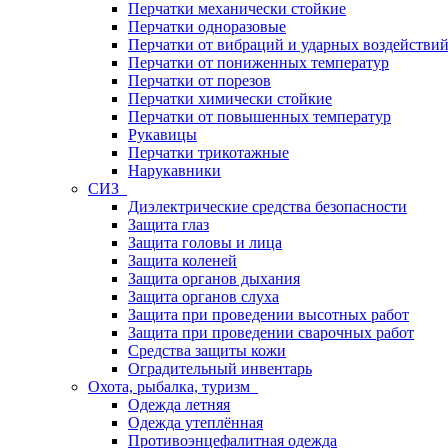
Перчатки механически стойкие
Перчатки одноразовые
Перчатки от вибраций и ударных воздействи
Перчатки от пониженных температур
Перчатки от порезов
Перчатки химически стойкие
Перчатки от повышенных температур
Рукавицы
Перчатки трикотажные
Нарукавники
СИЗ
Диэлектрические средства безопасности
Защита глаз
Защита головы и лица
Защита коленей
Защита органов дыхания
Защита органов слуха
Защита при проведении высотных работ
Защита при проведении сварочных работ
Средства защиты кожи
Оградительный инвентарь
Охота, рыбалка, туризм
Одежда летняя
Одежда утеплённая
Противоэнцефалитная одежда