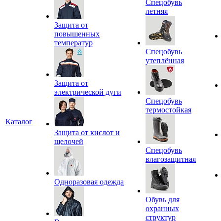
Спецобувь
летняя
Защита от
повышенных
температур
Спецобувь
утеплённая
Защита от
электрической дуги
Спецобувь
термостойкая
Каталог
Защита от кислот и
щелочей
Спецобувь
влагозащитная
Одноразовая одежда
Обувь для
охранных
структур