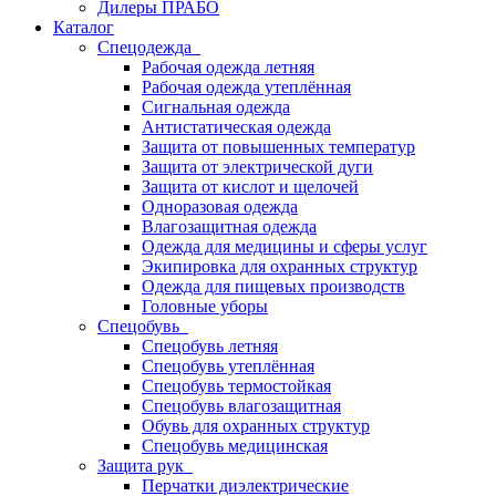
Дилеры ПРАБО
Каталог
Спецодежда
Рабочая одежда летняя
Рабочая одежда утеплённая
Сигнальная одежда
Антистатическая одежда
Защита от повышенных температур
Защита от электрической дуги
Защита от кислот и щелочей
Одноразовая одежда
Влагозащитная одежда
Одежда для медицины и сферы услуг
Экипировка для охранных структур
Одежда для пищевых производств
Головные уборы
Спецобувь
Спецобувь летняя
Спецобувь утеплённая
Спецобувь термостойкая
Спецобувь влагозащитная
Обувь для охранных структур
Спецобувь медицинская
Защита рук
Перчатки диэлектрические