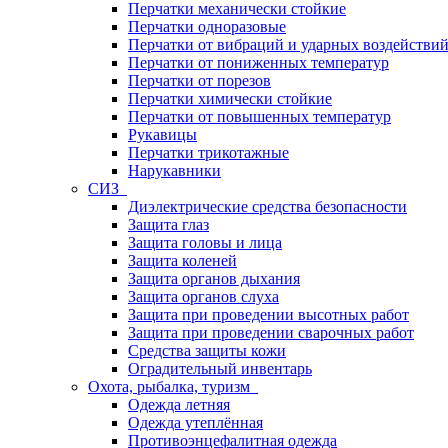
Перчатки механически стойкие
Перчатки одноразовые
Перчатки от вибраций и ударных воздействи
Перчатки от пониженных температур
Перчатки от порезов
Перчатки химически стойкие
Перчатки от повышенных температур
Рукавицы
Перчатки трикотажные
Нарукавники
СИЗ
Диэлектрические средства безопасности
Защита глаз
Защита головы и лица
Защита коленей
Защита органов дыхания
Защита органов слуха
Защита при проведении высотных работ
Защита при проведении сварочных работ
Средства защиты кожи
Оградительный инвентарь
Охота, рыбалка, туризм
Одежда летняя
Одежда утеплённая
Противоэнцефалитная одежда