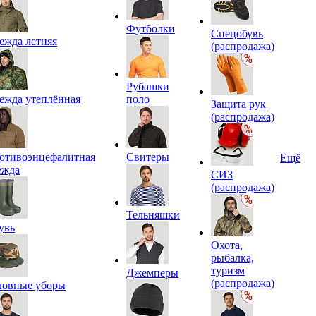
Футболки
Спецобувь
ежда летняя
(распродажа)
Рубашки
ежда утеплённая
поло
Защита рук
(распродажа)
отивоэнцефалитная
Свитеры
Ещё
ежда
СИЗ
(распродажа)
Тельняшки
увь
Охота,
рыбалка,
туризм
Джемперы
(распродажа)
ловные уборы