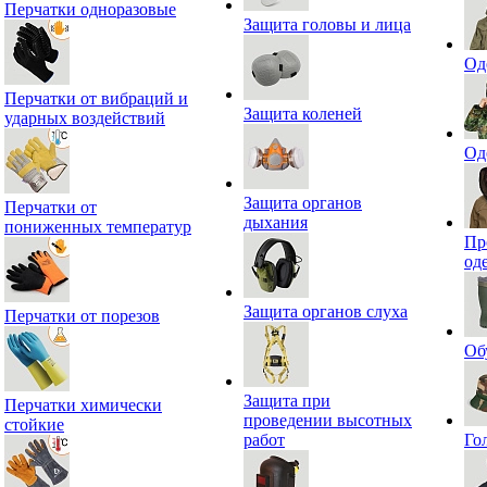
Перчатки одноразовые
Защита головы и лица
Од
Перчатки от вибраций и
Защита коленей
ударных воздействий
Од
Защита органов
Перчатки от
дыхания
пониженных температур
Пр
од
Защита органов слуха
Перчатки от порезов
Об
Защита при
Перчатки химически
проведении высотных
стойкие
работ
Го